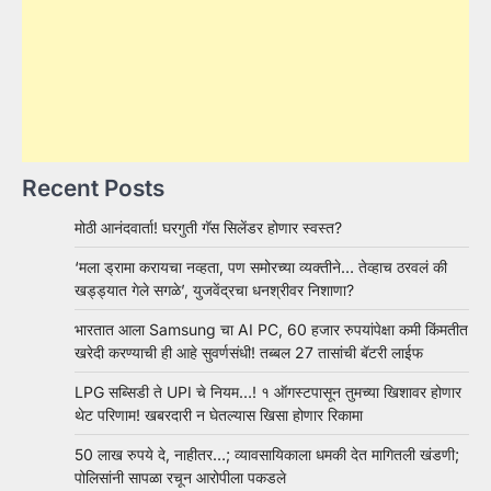
Recent Posts
मोठी आनंदवार्ता! घरगुती गॅस सिलेंडर होणार स्वस्त?
‘मला ड्रामा करायचा नव्हता, पण समोरच्या व्यक्तीने… तेव्हाच ठरवलं की
खड्ड्यात गेले सगळे’, युजवेंद्रचा धनश्रीवर निशाणा?
भारतात आला Samsung चा AI PC, 60 हजार रुपयांपेक्षा कमी किंमतीत
खरेदी करण्याची ही आहे सुवर्णसंधी! तब्बल 27 तासांची बॅटरी लाईफ
LPG सब्सिडी ते UPI चे नियम…! १ ऑगस्टपासून तुमच्या खिशावर होणार
थेट परिणाम! खबरदारी न घेतल्यास खिसा होणार रिकामा
50 लाख रुपये दे, नाहीतर…; व्यावसायिकाला धमकी देत मागितली खंडणी;
पोलिसांनी सापळा रचून आरोपीला पकडले