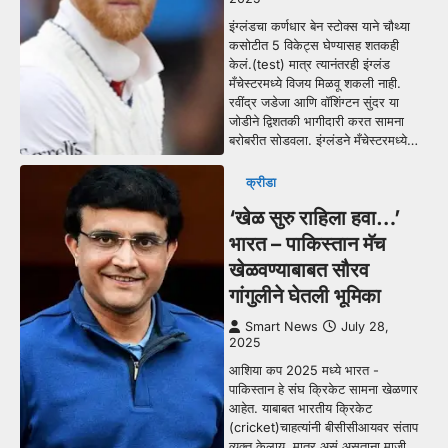
इंग्लंडचा कर्णधार बेन स्टोक्स याने चौथ्या
कसोटीत 5 विकेट्स घेण्यासह शतकही
केलं.(test) मात्र त्यानंतरही इंग्लंड
मँचेस्टरमध्ये विजय मिळवू शकली नाही.
रवींद्र जडेजा आणि वॉशिंग्टन सुंदर या
जोडीने द्विशतकी भागीदारी करत सामना
बरोबरीत सोडवला. इंग्लंडने मँचेस्टरमध्ये…
क्रीडा
‘खेळ सुरु राहिला हवा…’
भारत – पाकिस्तान मॅच
खेळवण्याबाबत सौरव
गांगुलीने घेतली भूमिका
Smart News
July 28,
2025
आशिया कप 2025 मध्ये भारत -
पाकिस्तान हे संघ क्रिकेट सामना खेळणार
आहेत. याबाबत भारतीय क्रिकेट
(cricket)चाहत्यांनी बीसीसीआयवर संताप
व्यक्त केलाय. मात्र असं असताना माजी