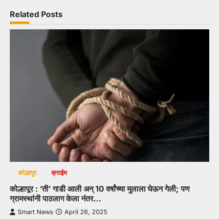
Related Posts
कोल्हापूर
क्राईम
कोल्हापूर : ‘ती’ गाडी आली अन् 10 वर्षांच्या मुलाला घेऊन गेली; पण
ग्रामस्थांनी पाठलाग केला नंतर…
Smart News
April 26, 2025