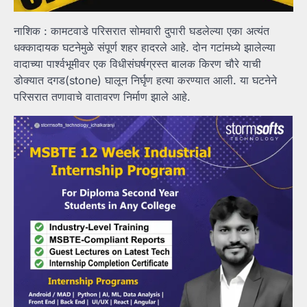
नाशिक : कामटवाडे परिसरात सोमवारी दुपारी घडलेल्या एका अत्यंत
धक्कादायक घटनेमुळे संपूर्ण शहर हादरले आहे. दोन गटांमध्ये झालेल्या
वादाच्या पार्श्वभूमीवर एक विधीसंघर्षग्रस्त बालक किरण चौरे याची
डोक्यात दगड(stone) घालून निर्घृण हत्या करण्यात आली. या घटनेने
परिसरात तणावाचे वातावरण निर्माण झाले आहे.