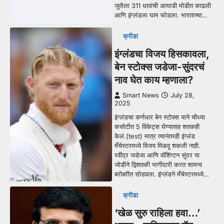
जुलैला 311 धावांची आघाडी मोडीत काढली
आणि इंग्लंडला घाम फोडला. भारताच्या…
क्रीडा
इंग्लंडचा विजय हिसकावला,
बेन स्टोक्स जडेजा-सुंदरचं
नाव घेत काय म्हणाला?
Smart News
July 28,
2025
इंग्लंडचा कर्णधार बेन स्टोक्स याने चौथ्या
कसोटीत 5 विकेट्स घेण्यासह शतकही
केलं.(test) मात्र त्यानंतरही इंग्लंड
मँचेस्टरमध्ये विजय मिळवू शकली नाही.
रवींद्र जडेजा आणि वॉशिंग्टन सुंदर या
जोडीने द्विशतकी भागीदारी करत सामना
बरोबरीत सोडवला. इंग्लंडने मँचेस्टरमध्ये…
क्रीडा
‘खेळ सुरु राहिला हवा…’