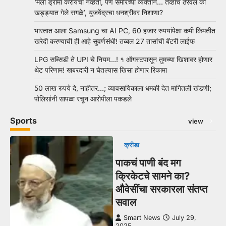
‘मला ड्रामा करायचा नव्हता, पण समोरच्या व्यक्तीने… तेव्हाच ठरवलं की
खड्ड्यात गेले सगळे’, युजवेंद्रचा धनश्रीवर निशाणा?
भारतात आला Samsung चा AI PC, 60 हजार रुपयांपेक्षा कमी किंमतीत
खरेदी करण्याची ही आहे सुवर्णसंधी! तब्बल 27 तासांची बॅटरी लाईफ
LPG सब्सिडी ते UPI चे नियम…! १ ऑगस्टपासून तुमच्या खिशावर होणार
थेट परिणाम! खबरदारी न घेतल्यास खिसा होणार रिकामा
50 लाख रुपये दे, नाहीतर…; व्यावसायिकाला धमकी देत मागितली खंडणी;
पोलिसांनी सापळा रचून आरोपीला पकडले
Sports
view
क्रीडा
पाकचं पाणी बंद मग
क्रिकेटचे सामने का?
औवेसींचा सरकारला संतप्त
सवाल
Smart News
July 29,
2025