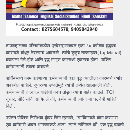
ताजमहालच्या पश्चिमेकडील प्रवेशद्वाराजवळ एका ८० वर्षांच्या वृद्धाला
कारमध्ये बांधून ठेवल्याचे आढळले. त्यांचे कुटुंब ताजमहाल(Taj Mahal)
बघायला गेले होते आणि वृद्ध माणूस कारमध्ये एकटाच होता. पार्किंग
कर्मचाऱ्यांनी त्याला वाचवले.
पार्किंगमध्ये काम करणाऱ्या कर्मचाऱ्यांनी एका वृद्ध व्यक्तीला कारमध्ये गंभीर
अवस्थेत पाहिले. दुपारच्या उष्णतेमुळे त्यांची तब्येत खालावली होती.
कर्मचाऱ्यांनी तात्काळ गाडीची काच तोडून त्यांना बाहेर काढले. TOI
नुसार, पोलिसांनी सांगितले की, कर्मचाऱ्यांनी त्यांना या घटनेची माहिती
दिली.
पर्यटन पोलिस निरीक्षक कुंवर सिंग म्हणाले, “पार्किंगमध्ये काम करणारा
एक कर्मचारी धावत आमच्याकडे आला. त्याने सांगितले की, एक वृद्ध व्यक्ती