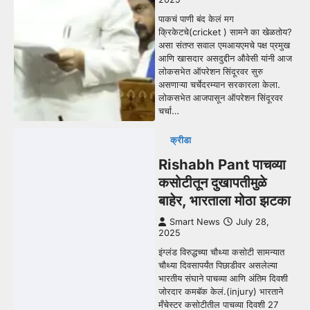
पाकचं पाणी बंद केलं मग
क्रिकेटचे(cricket ) सामने का खेळतोय?
असा संतप्त सवाल एमआयएमचे पक्ष प्रमुख
आणि खासदार असदुद्दीन औवेसी यांनी आज
लोकसभेत ऑपरेशन सिंदूरवर सुरु
असणाऱ्या चर्चेदरम्यान सरकारला केला.
लोकसभेत आजपासून ऑपरेशन सिंदूरवर
चर्चा…
क्रीडा
Rishabh Pant पाचव्या
कसोटीतून दुखापतीमुळे
बाहेर, भारताला मोठा झटका
Smart News
July 28,
2025
इंग्लंड विरुद्धच्या चौथ्या कसोटी सामन्यात
चौथ्या दिवसापर्यंत पिछाडीवर असलेल्या
भारतीय संघाने पाचव्या आणि अंतिम दिवशी
जोरदार कमबॅक केलं.(injury) भारताने
मँचेस्टर कसोटीतील पाचव्या दिवशी 27