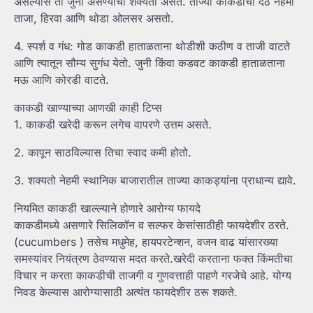
असल्यास ती जुनी असण्याची शक्यता असते. ताज्या काकडीचा देठ नेहमी
ताजा, हिरवा आणि थोडा ओलसर असतो.
4. स्पर्श व गंध: गोड काकडी हाताळताना थोडीशी कठीण व ताजी वाटते
आणि त्यातून सौम्य सुगंध येतो. जुनी किंवा कडवट काकडी हाताळताना
मऊ आणि कोरडी वाटते.
काकडी खाण्याच्या आणखी काही टिप्स
1. काकडी खरेदी करून लगेच वापरणे उत्तम असते.
2. कापून साठविल्यास तिचा स्वाद कमी होतो.
3. शक्यतो नेहमी स्थानिक बाजारातील ताज्या काकड्यांना प्राधान्य द्यावे.
नियमित काकडी खाल्ल्याने होणारे आरोग्य फायदे
काकडीमध्ये असणारे सिलिकॉन व सल्फर केसांसाठीही फायदेशीर ठरते.
(cucumbers ) तसेच मधुमेह, हायपरटेन्शन, वजन वाढ यांसारख्या
समस्यांवर नियंत्रण ठेवण्यास मदत करते.खरेदी करताना फक्त किंमतीचा
विचार न करता काकडीची ताजगी व गुणवत्ताही पाहणे गरजेचे आहे. योग्य
निवड केल्यास आरोग्यासाठी अत्यंत फायदेशीर ठरू शकते.