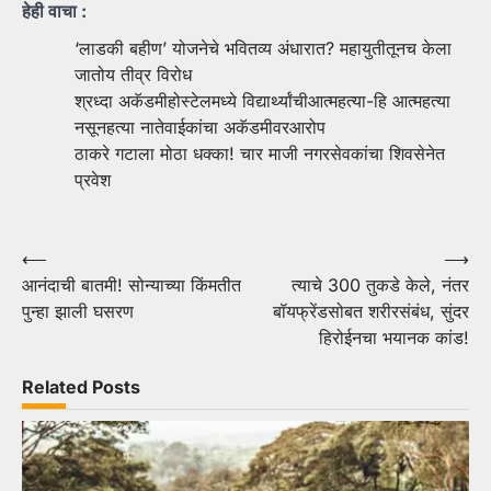
हेही वाचा :
‘लाडकी बहीण’ योजनेचे भवितव्य अंधारात? महायुतीतूनच केला
जातोय तीव्र विरोध
श्रध्दा अकॅडमीहोस्टेलमध्ये विद्यार्थ्यांचीआत्महत्या-हि आत्महत्या
नसूनहत्या नातेवाईकांचा अकॅडमीवरआरोप
ठाकरे गटाला मोठा धक्का! चार माजी नगरसेवकांचा शिवसेनेत
प्रवेश
Post
⟵
⟶
आनंदाची बातमी! सोन्याच्या किंमतीत
त्याचे 300 तुकडे केले, नंतर
navigation
पुन्हा झाली घसरण
बॉयफ्रेंडसोबत शरीरसंबंध, सुंदर
हिरोईनचा भयानक कांड!
Related Posts