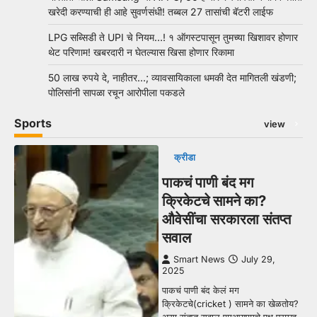
खरेदी करण्याची ही आहे सुवर्णसंधी! तब्बल 27 तासांची बॅटरी लाईफ
LPG सब्सिडी ते UPI चे नियम…! १ ऑगस्टपासून तुमच्या खिशावर होणार
थेट परिणाम! खबरदारी न घेतल्यास खिसा होणार रिकामा
50 लाख रुपये दे, नाहीतर…; व्यावसायिकाला धमकी देत मागितली खंडणी;
पोलिसांनी सापळा रचून आरोपीला पकडले
Sports
view
क्रीडा
पाकचं पाणी बंद मग
क्रिकेटचे सामने का?
औवेसींचा सरकारला संतप्त
सवाल
Smart News
July 29,
2025
पाकचं पाणी बंद केलं मग
क्रिकेटचे(cricket ) सामने का खेळतोय?