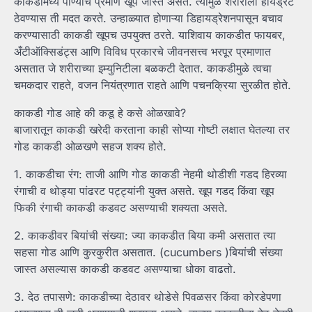
काकडीमध्ये पाण्याचे प्रमाण खूप जास्त असते. त्यामुळे शरीराला हायड्रेट
ठेवण्यास ती मदत करते. उन्हाळ्यात होणाऱ्या डिहायड्रेशनपासून बचाव
करण्यासाठी काकडी खूपच उपयुक्त ठरते. याशिवाय काकडीत फायबर,
अँटीऑक्सिडंट्स आणि विविध प्रकारचे जीवनसत्त्व भरपूर प्रमाणात
असतात जे शरीराच्या इम्युनिटीला बळकटी देतात. काकडीमुळे त्वचा
चमकदार राहते, वजन नियंत्रणात राहते आणि पचनक्रिया सुरळीत होते.
काकडी गोड आहे की कडू हे कसे ओळखावे?
बाजारातून काकडी खरेदी करताना काही सोप्या गोष्टी लक्षात घेतल्या तर
गोड काकडी ओळखणे सहज शक्य होते.
1. काकडीचा रंग: ताजी आणि गोड काकडी नेहमी थोडीशी गडद हिरव्या
रंगाची व थोड्या पांढरट पट्ट्यांनी युक्त असते. खूप गडद किंवा खूप
फिकी रंगाची काकडी कडवट असण्याची शक्यता असते.
2. काकडीवर बियांची संख्या: ज्या काकडीत बिया कमी असतात त्या
सहसा गोड आणि कुरकुरीत असतात. (cucumbers )बियांची संख्या
जास्त असल्यास काकडी कडवट असण्याचा धोका वाढतो.
3. देठ तपासणे: काकडीच्या देठावर थोडेसे पिवळसर किंवा कोरडेपणा