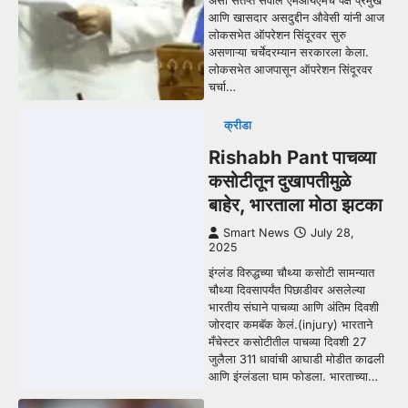
असा संतप्त सवाल एमआयएमचे पक्ष प्रमुख
आणि खासदार असदुद्दीन औवेसी यांनी आज
लोकसभेत ऑपरेशन सिंदूरवर सुरु
असणाऱ्या चर्चेदरम्यान सरकारला केला.
लोकसभेत आजपासून ऑपरेशन सिंदूरवर
चर्चा…
क्रीडा
Rishabh Pant पाचव्या
कसोटीतून दुखापतीमुळे
बाहेर, भारताला मोठा झटका
Smart News
July 28,
2025
इंग्लंड विरुद्धच्या चौथ्या कसोटी सामन्यात
चौथ्या दिवसापर्यंत पिछाडीवर असलेल्या
भारतीय संघाने पाचव्या आणि अंतिम दिवशी
जोरदार कमबॅक केलं.(injury) भारताने
मँचेस्टर कसोटीतील पाचव्या दिवशी 27
जुलैला 311 धावांची आघाडी मोडीत काढली
आणि इंग्लंडला घाम फोडला. भारताच्या…