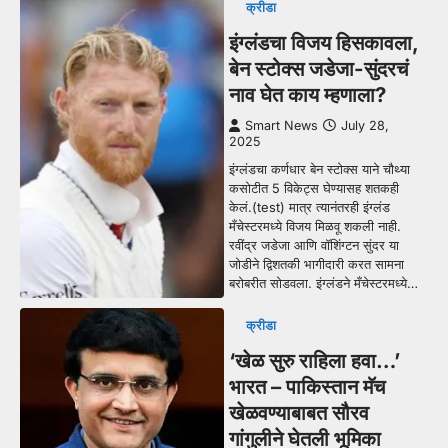
क्रीडा
इंग्लंडचा विजय हिसकावला,
बेन स्टोक्स जडेजा-सुंदरचं
नाव घेत काय म्हणाला?
Smart News
July 28,
2025
इंग्लंडचा कर्णधार बेन स्टोक्स याने चौथ्या
कसोटीत 5 विकेट्स घेण्यासह शतकही
केलं.(test) मात्र त्यानंतरही इंग्लंड
मँचेस्टरमध्ये विजय मिळवू शकली नाही.
रवींद्र जडेजा आणि वॉशिंग्टन सुंदर या
जोडीने द्विशतकी भागीदारी करत सामना
बरोबरीत सोडवला. इंग्लंडने मँचेस्टरमध्ये…
क्रीडा
‘खेळ सुरु राहिला हवा…’
भारत – पाकिस्तान मॅच
खेळवण्याबाबत सौरव
गांगुलीने घेतली भूमिका