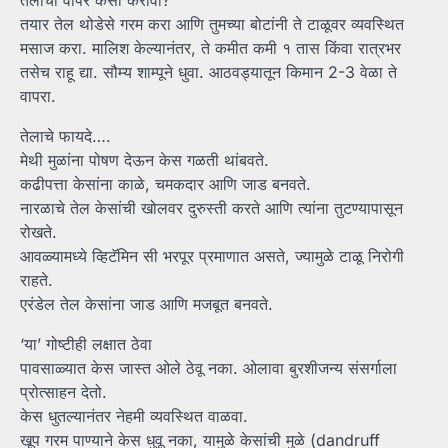
तेलाचा वापर कसा करावा?
तयार तेल थोडेसे गरम करा आणि तुमच्या बोटांनी ते टाळूवर व्यवस्थित
मसाज करा. मालिश केल्यानंतर, ते कमीत कमी १ तास किंवा रात्रभर
तसेच राहू द्या. सौम्य शाम्पूने धुवा. आठवड्यातून किमान 2-3 वेळा ते
वापरा.
तेलाचे फायदे….
मेथी मुळांना पोषण देऊन केस गळती थांबवते.
कढीपत्ता केसांना काळे, चमकदार आणि जाड बनवते.
नारळाचे तेल केसांची खोलवर दुरुस्ती करते आणि त्यांना तुटण्यापासून
रोखते.
आवळ्यामध्ये व्हिटॅमिन सी भरपूर प्रमाणात असते, ज्यामुळे टाळू निरोगी
राहते.
एरंडेल तेल केसांना जाड आणि मजबूत बनवते.
‘या’ गोष्टीही लक्षात ठेवा
पावसाळ्यात केस जास्त ओले ठेवू नका. ओलावा बुरशीजन्य संसर्गाला
प्रोत्साहन देतो.
केस धुतल्यानंतर नेहमी व्यवस्थित वाळवा.
खूप गरम पाण्याने केस धुवू नका, यामुळे केसांची मुळे (dandruff