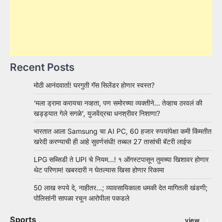
Recent Posts
मोठी आनंदवार्ता! घरगुती गॅस सिलेंडर होणार स्वस्त?
‘मला ड्रामा करायचा नव्हता, पण समोरच्या व्यक्तीने… तेव्हाच ठरवलं की
खड्ड्यात गेले सगळे’, युजवेंद्रचा धनश्रीवर निशाणा?
भारतात आला Samsung चा AI PC, 60 हजार रुपयांपेक्षा कमी किंमतीत
खरेदी करण्याची ही आहे सुवर्णसंधी! तब्बल 27 तासांची बॅटरी लाईफ
LPG सब्सिडी ते UPI चे नियम…! १ ऑगस्टपासून तुमच्या खिशावर होणार
थेट परिणाम! खबरदारी न घेतल्यास खिसा होणार रिकामा
50 लाख रुपये दे, नाहीतर…; व्यावसायिकाला धमकी देत मागितली खंडणी;
पोलिसांनी सापळा रचून आरोपीला पकडले
Sports
view