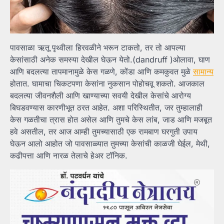
पावसाळा ऋतू पृथ्वीला हिरवळीने भरून टाकतो, तर तो आपल्या
केसांसाठी अनेक समस्या देखील घेऊन येतो.(dandruff )ओलावा, घाण
आणि बदलत्या तापमानामुळे केस गळणे, कोंडा आणि कमकुवत मुळे
सामान्य
होतात. घामाचा चिकटपणा केसांना नुकसान पोहोचवू शकतो. आजकाल
बदलत्या जीवनशैली आणि खाण्याच्या सवयी देखील केसांचे आरोग्य
बिघडवण्यास कारणीभूत ठरत आहेत. अशा परिस्थितीत, जर तुम्हालाही
केस गळतीचा त्रास होत असेल आणि तुमचे केस लांब, जाड आणि मजबूत
हवे असतील, तर आज आम्ही तुमच्यासाठी एक रामबाण घरगुती उपाय
घेऊन आलो आहोत जो पावसाळ्यात तुमच्या केसांची काळजी घेईल, मेथी,
कढीपत्ता आणि नारळ तेलाचे हेअर टॉनिक.