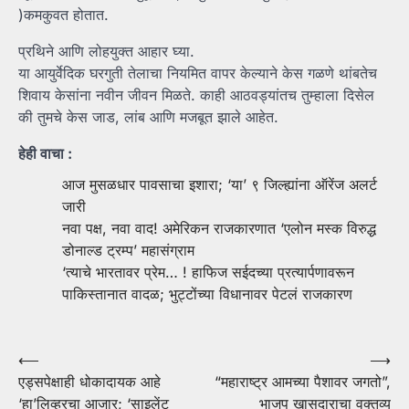
)कमकुवत होतात.
प्रथिने आणि लोहयुक्त आहार घ्या.
या आयुर्वेदिक घरगुती तेलाचा नियमित वापर केल्याने केस गळणे थांबतेच
शिवाय केसांना नवीन जीवन मिळते. काही आठवड्यांतच तुम्हाला दिसेल
की तुमचे केस जाड, लांब आणि मजबूत झाले आहेत.
हेही वाचा :
आज मुसळधार पावसाचा इशारा; ‘या’ ९ जिल्ह्यांना ऑरेंज अलर्ट
जारी
नवा पक्ष, नवा वाद! अमेरिकन राजकारणात ‘एलोन मस्क विरुद्ध
डोनाल्ड ट्रम्प’ महासंग्राम
‘त्याचे भारतावर प्रेम… ! हाफिज सईदच्या प्रत्यार्पणावरून
पाकिस्तानात वादळ; भुट्टोंच्या विधानावर पेटलं राजकारण
Post
⟵
⟶
एड्सपेक्षाही धोकादायक आहे
“महाराष्ट्र आमच्या पैशावर जगतो”,
navigation
‘हा’लिव्हरचा आजार; ‘साइलेंट
भाजप खासदाराचा वक्तव्य