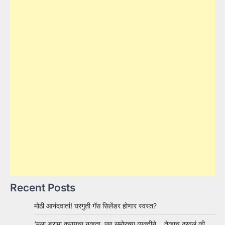
Recent Posts
मोठी आनंदवार्ता! घरगुती गॅस सिलेंडर होणार स्वस्त?
‘मला ड्रामा करायचा नव्हता, पण समोरच्या व्यक्तीने… तेव्हाच ठरवलं की