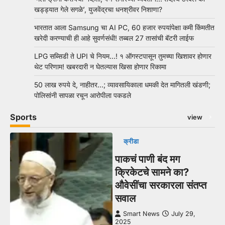
खड्ड्यात गेले सगळे’, युजवेंद्रचा धनश्रीवर निशाणा?
भारतात आला Samsung चा AI PC, 60 हजार रुपयांपेक्षा कमी किंमतीत
खरेदी करण्याची ही आहे सुवर्णसंधी! तब्बल 27 तासांची बॅटरी लाईफ
LPG सब्सिडी ते UPI चे नियम…! १ ऑगस्टपासून तुमच्या खिशावर होणार
थेट परिणाम! खबरदारी न घेतल्यास खिसा होणार रिकामा
50 लाख रुपये दे, नाहीतर…; व्यावसायिकाला धमकी देत मागितली खंडणी;
पोलिसांनी सापळा रचून आरोपीला पकडले
Sports
view
क्रीडा
पाकचं पाणी बंद मग
क्रिकेटचे सामने का?
औवेसींचा सरकारला संतप्त
सवाल
Smart News
July 29,
2025