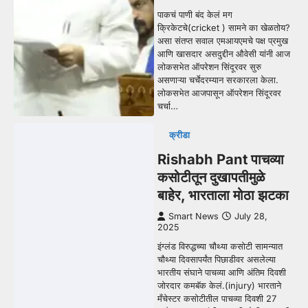
पाकचं पाणी बंद केलं मग
क्रिकेटचे(cricket ) सामने का खेळतोय?
असा संतप्त सवाल एमआयएमचे पक्ष प्रमुख
आणि खासदार असदुद्दीन औवेसी यांनी आज
लोकसभेत ऑपरेशन सिंदूरवर सुरु
असणाऱ्या चर्चेदरम्यान सरकारला केला.
लोकसभेत आजपासून ऑपरेशन सिंदूरवर
चर्चा…
क्रीडा
Rishabh Pant पाचव्या
कसोटीतून दुखापतीमुळे
बाहेर, भारताला मोठा झटका
Smart News
July 28,
2025
इंग्लंड विरुद्धच्या चौथ्या कसोटी सामन्यात
चौथ्या दिवसापर्यंत पिछाडीवर असलेल्या
भारतीय संघाने पाचव्या आणि अंतिम दिवशी
जोरदार कमबॅक केलं.(injury) भारताने
मँचेस्टर कसोटीतील पाचव्या दिवशी 27