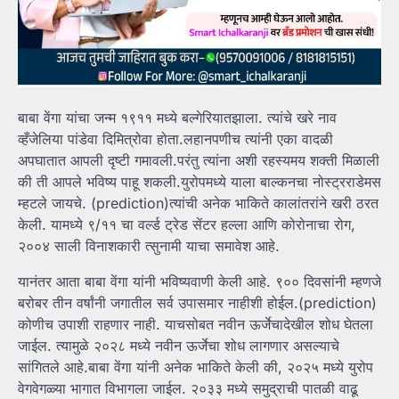
बाबा वेंगा यांचा जन्म १९११ मध्ये बल्गेरियातझाला. त्यांचे खरे नाव
व्हँजेलिया पांडेवा दिमित्रोवा होता.लहानपणीच त्यांनी एका वादळी
अपघातात आपली दृष्टी गमावली.परंतु त्यांना अशी रहस्यमय शक्ती मिळाली
की ती आपले भविष्य पाहू शकली.युरोपमध्ये याला बाल्कनचा नोस्ट्रराडेमस
म्हटले जायचे. (prediction)त्यांची अनेक भाकिते कालांतरांने खरी ठरत
केली. यामध्ये ९/११ चा वर्ल्ड ट्रेड सेंटर हल्ला आणि कोरोनाचा रोग,
२००४ साली विनाशकारी त्सुनामी याचा समावेश आहे.
यानंतर आता बाबा वेंगा यांनी भविष्यवाणी केली आहे. ९०० दिवसांनी म्हणजे
बरोबर तीन वर्षांनी जगातील सर्व उपासमार नाहीशी होईल.(prediction)
कोणीच उपाशी राहणार नाही. याचसोबत नवीन ऊर्जेचादेखील शोध घेतला
जाईल. त्यामुळे २०२८ मध्ये नवीन ऊर्जेचा शोध लागणार असल्याचे
सांगितले आहे.बाबा वेंगा यांनी अनेक भाकिते केली की, २०२५ मध्ये युरोप
वेगवेगळ्या भागात विभागला जाईल. २०३३ मध्ये समुद्राची पातळी वाढू