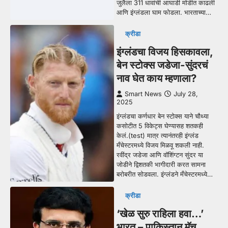
जुलैला 311 धावांची आघाडी मोडीत काढली
आणि इंग्लंडला घाम फोडला. भारताच्या…
क्रीडा
इंग्लंडचा विजय हिसकावला,
बेन स्टोक्स जडेजा-सुंदरचं
नाव घेत काय म्हणाला?
Smart News
July 28,
2025
इंग्लंडचा कर्णधार बेन स्टोक्स याने चौथ्या
कसोटीत 5 विकेट्स घेण्यासह शतकही
केलं.(test) मात्र त्यानंतरही इंग्लंड
मँचेस्टरमध्ये विजय मिळवू शकली नाही.
रवींद्र जडेजा आणि वॉशिंग्टन सुंदर या
जोडीने द्विशतकी भागीदारी करत सामना
बरोबरीत सोडवला. इंग्लंडने मँचेस्टरमध्ये…
क्रीडा
‘खेळ सुरु राहिला हवा…’
भारत – पाकिस्तान मॅच