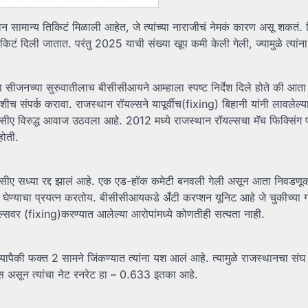
मान्य तिकिटं मिळाली आहेत, जे त्यांच्या नाराजीचं नेमकं कारण असू शकतं. रिप
दिली जातात. परंतु 2025 याची संख्या खूप कमी केली गेली, ज्यामुळे त्यांना
ंदा सीजनच्या सुरुवातीलाच बीसीसीआयने आम्हाला स्पष्ट निर्देश दिले होते की आता
याशीच संपर्क करावा. राजस्थान रॉयल्सने यापूर्वीच(fixing) बिहानी यांनी लावलेल्य
सीए विरुद्ध आवाज उठवला आहे. 2012 मध्ये राजस्थान रॉयल्सचा मॅच फिक्सिंग
होती.
‘आरसीए सध्या रद्द झालं आहे. एक एड-हॉक कमेटी बनवली गेली असून आता निवडण
 घेण्याचा प्रयत्न करतोय. बीसीसीआयकडे अँटी करप्शन यूनिट आहे जे चुकीच्या गो
्सवर (fixing)करण्यात आलेल्या आरोपांमध्ये कोणतीही सत्यता नाही.
पैकी फक्त 2 सामने जिंकण्यात त्यांना यश आलं आहे. त्यामुळे राजस्थानचा संघ 
ट्स असून त्यांचा नेट रनरेट हा – 0.633 इतका आहे.