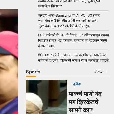
तेव्हाच ठरवलं की खड्ड्यात गेले सगळे’, युजवेंद्रचा
धनश्रीवर निशाणा?
भारतात आला Samsung चा AI PC, 60 हजार
रुपयांपेक्षा कमी किंमतीत खरेदी करण्याची ही आहे
सुवर्णसंधी! तब्बल 27 तासांची बॅटरी लाईफ
LPG सब्सिडी ते UPI चे नियम…! १ ऑगस्टपासून तुमच्या
खिशावर होणार थेट परिणाम! खबरदारी न घेतल्यास खिसा
होणार रिकामा
50 लाख रुपये दे, नाहीतर…; व्यावसायिकाला धमकी देत
मागितली खंडणी; पोलिसांनी सापळा रचून आरोपीला पकडले
Sports
view
क्रीडा
पाकचं पाणी बंद
मग क्रिकेटचे
सामने का?