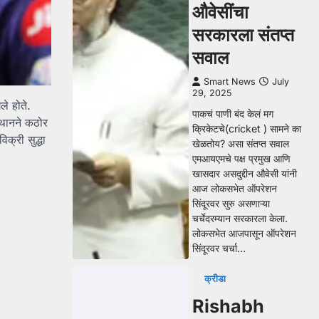
औवेसींचा
सरकारला संतप्त
सवाल
Smart News
July
29, 2025
े होते.
पाकचं पाणी बंद केलं मग
्थानने कठोर
क्रिकेटचे(cricket ) सामने का
क्री सुद्धा
खेळतोय? असा संतप्त सवाल
एमआयएमचे पक्ष प्रमुख आणि
खासदार असदुद्दीन औवेसी यांनी
आज लोकसभेत ऑपरेशन
सिंदूरवर सुरु असणाऱ्या
चर्चेदरम्यान सरकारला केला.
लोकसभेत आजपासून ऑपरेशन
सिंदूरवर चर्चा…
क्रीडा
Rishabh