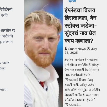
क्रीडा
इंग्लंडचा विजय
ोर्टमध्ये
 प्रति
हिसकावला, बेन
स्टोक्स जडेजा-
 आरसीए रद्द
सुंदरचं नाव घेत
ा आरोपांचे
काय म्हणाला?
 प्रकरणात
Smart News
July
28, 2025
इंग्लंडचा कर्णधार बेन स्टोक्स
ूक जवळ
याने चौथ्या कसोटीत 5 विकेट्स
ष्टी
घेण्यासह शतकही केलं.(test)
मात्र त्यानंतरही इंग्लंड
मँचेस्टरमध्ये विजय मिळवू
शकली नाही. रवींद्र जडेजा
सध्या
आणि वॉशिंग्टन सुंदर या जोडीने
द्विशतकी भागीदारी करत सामना
बरोबरीत सोडवला. इंग्लंडने
मँचेस्टरमध्ये…