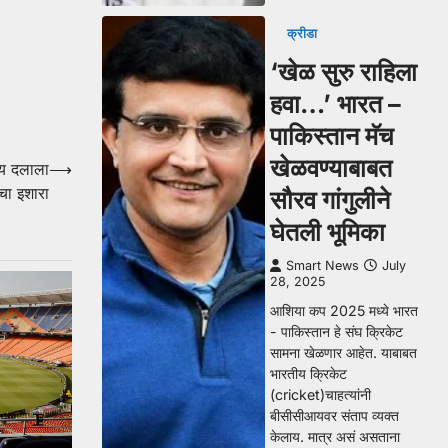
क्रीडा
‘खेळ सुरु राहिला
हवा…’ भारत –
पाकिस्तान मॅच
खेळवण्याबाबत
्य दलाला
⟶
चा इशारा
सौरव गांगुलीने
घेतली भूमिका
Smart News
July
28, 2025
आशिया कप 2025 मध्ये भारत
- पाकिस्तान हे संघ क्रिकेट
सामना खेळणार आहेत. याबाबत
भारतीय क्रिकेट
(cricket)चाहत्यांनी
बीसीसीआयवर संताप व्यक्त
केलाय. मात्र असं असताना