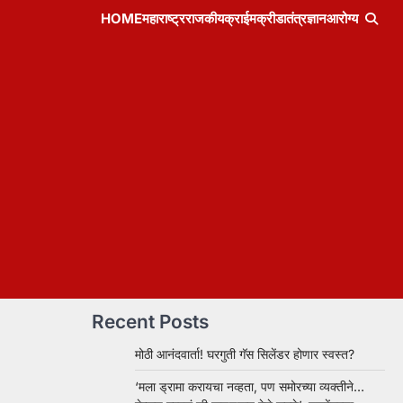
HOME
महाराष्ट्र
राजकीय
क्राईम
क्रीडा
तंत्रज्ञान
आरोग्य
Recent Posts
मोठी आनंदवार्ता! घरगुती गॅस सिलेंडर होणार स्वस्त?
‘मला ड्रामा करायचा नव्हता, पण समोरच्या व्यक्तीने…