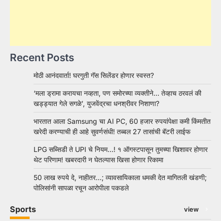
Recent Posts
मोठी आनंदवार्ता! घरगुती गॅस सिलेंडर होणार स्वस्त?
‘मला ड्रामा करायचा नव्हता, पण समोरच्या व्यक्तीने… तेव्हाच ठरवलं की
खड्ड्यात गेले सगळे’, युजवेंद्रचा धनश्रीवर निशाणा?
भारतात आला Samsung चा AI PC, 60 हजार रुपयांपेक्षा कमी किंमतीत
खरेदी करण्याची ही आहे सुवर्णसंधी! तब्बल 27 तासांची बॅटरी लाईफ
LPG सब्सिडी ते UPI चे नियम…! १ ऑगस्टपासून तुमच्या खिशावर होणार
थेट परिणाम! खबरदारी न घेतल्यास खिसा होणार रिकामा
50 लाख रुपये दे, नाहीतर…; व्यावसायिकाला धमकी देत मागितली खंडणी;
पोलिसांनी सापळा रचून आरोपीला पकडले
Sports
view