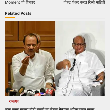
Moment ची शिकार
पोस्ट शेअर करत दिली माहिती
Related Posts
राजकीय
शरद पवार गटाला मोठी गळती या मोठ्या नेत्याचा अजित पवार गटात