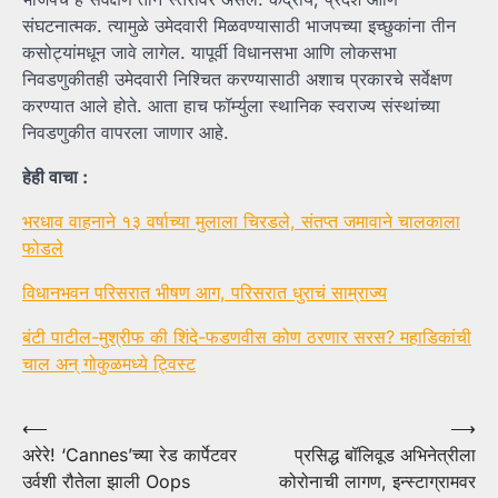
संघटनात्मक. त्यामुळे उमेदवारी मिळवण्यासाठी भाजपच्या इच्छुकांना तीन
कसोट्यांमधून जावे लागेल. यापूर्वी विधानसभा आणि लोकसभा
निवडणुकीतही उमेदवारी निश्चित करण्यासाठी अशाच प्रकारचे सर्वेक्षण
करण्यात आले होते. आता हाच फॉर्म्युला स्थानिक स्वराज्य संस्थांच्या
निवडणुकीत वापरला जाणार आहे.
हेही वाचा :
भरधाव वाहनाने १३ वर्षाच्या मुलाला चिरडले, संतप्त जमावाने चालकाला
फोडले
विधानभवन परिसरात भीषण आग, परिसरात धुराचं साम्राज्य
बंटी पाटील-मुश्रीफ की शिंदे-फडणवीस कोण ठरणार सरस? महाडिकांची
चाल अन् गोकुळमध्ये ट्विस्ट
Post
⟵
⟶
अरेरे! ‘Cannes’च्या रेड कार्पेटवर
प्रसिद्ध बॉलिवूड अभिनेत्रीला
navigation
उर्वशी रौतेला झाली Oops
कोरोनाची लागण, इन्स्टाग्रामवर