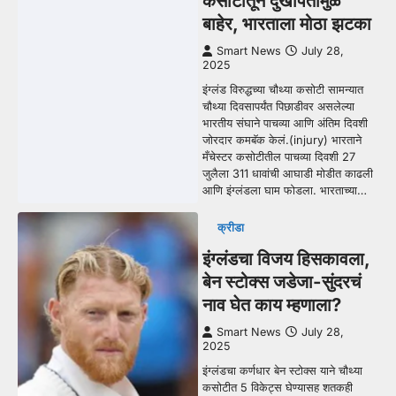
कसोटीतून दुखापतीमुळे
बाहेर, भारताला मोठा झटका
Smart News
July 28,
2025
इंग्लंड विरुद्धच्या चौथ्या कसोटी सामन्यात
चौथ्या दिवसापर्यंत पिछाडीवर असलेल्या
भारतीय संघाने पाचव्या आणि अंतिम दिवशी
जोरदार कमबॅक केलं.(injury) भारताने
मँचेस्टर कसोटीतील पाचव्या दिवशी 27
जुलैला 311 धावांची आघाडी मोडीत काढली
आणि इंग्लंडला घाम फोडला. भारताच्या…
क्रीडा
इंग्लंडचा विजय हिसकावला,
बेन स्टोक्स जडेजा-सुंदरचं
नाव घेत काय म्हणाला?
Smart News
July 28,
2025
इंग्लंडचा कर्णधार बेन स्टोक्स याने चौथ्या
कसोटीत 5 विकेट्स घेण्यासह शतकही