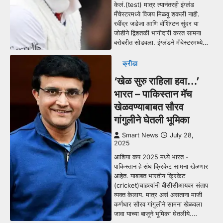
केलं.(test) मात्र त्यानंतरही इंग्लंड
मँचेस्टरमध्ये विजय मिळवू शकली नाही.
रवींद्र जडेजा आणि वॉशिंग्टन सुंदर या
जोडीने द्विशतकी भागीदारी करत सामना
बरोबरीत सोडवला. इंग्लंडने मँचेस्टरमध्ये…
क्रीडा
‘खेळ सुरु राहिला हवा…’
भारत – पाकिस्तान मॅच
खेळवण्याबाबत सौरव
गांगुलीने घेतली भूमिका
Smart News
July 28,
2025
आशिया कप 2025 मध्ये भारत -
पाकिस्तान हे संघ क्रिकेट सामना खेळणार
आहेत. याबाबत भारतीय क्रिकेट
(cricket)चाहत्यांनी बीसीसीआयवर संताप
व्यक्त केलाय. मात्र असं असताना माजी
कर्णधार सौरव गांगुलीने सामना खेळवला
जावा याच्या बाजूने भूमिका घेतलीये.…