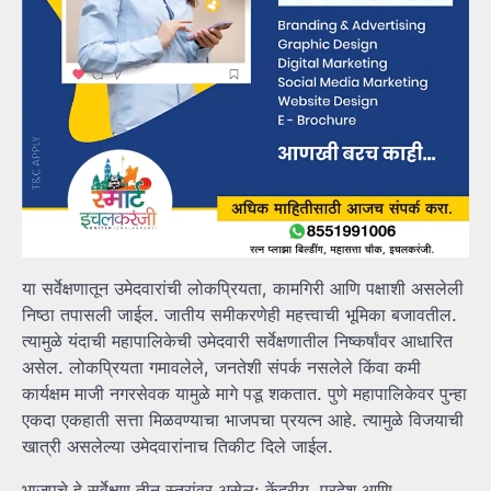
या सर्वेक्षणातून उमेदवारांची लोकप्रियता, कामगिरी आणि पक्षाशी असलेली
निष्ठा तपासली जाईल. जातीय समीकरणेही महत्त्वाची भूमिका बजावतील.
त्यामुळे यंदाची महापालिकेची उमेदवारी सर्वेक्षणातील निष्कर्षांवर आधारित
असेल. लोकप्रियता गमावलेले, जनतेशी संपर्क नसलेले किंवा कमी
कार्यक्षम माजी नगरसेवक यामुळे मागे पडू शकतात. पुणे महापालिकेवर पुन्हा
एकदा एकहाती सत्ता मिळवण्याचा भाजपचा प्रयत्न आहे. त्यामुळे विजयाची
खात्री असलेल्या उमेदवारांनाच तिकीट दिले जाईल.
भाजपचे हे सर्वेक्षण तीन स्तरांवर असेल: केंद्रीय, प्रदेश आणि