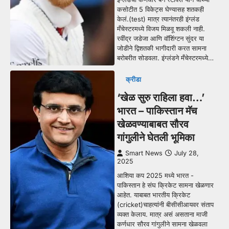
कसोटीत 5 विकेट्स घेण्यासह शतकही
केलं.(test) मात्र त्यानंतरही इंग्लंड
मँचेस्टरमध्ये विजय मिळवू शकली नाही.
रवींद्र जडेजा आणि वॉशिंग्टन सुंदर या
जोडीने द्विशतकी भागीदारी करत सामना
बरोबरीत सोडवला. इंग्लंडने मँचेस्टरमध्ये…
क्रीडा
‘खेळ सुरु राहिला हवा…’
भारत – पाकिस्तान मॅच
खेळवण्याबाबत सौरव
गांगुलीने घेतली भूमिका
Smart News
July 28,
2025
आशिया कप 2025 मध्ये भारत -
पाकिस्तान हे संघ क्रिकेट सामना खेळणार
आहेत. याबाबत भारतीय क्रिकेट
(cricket)चाहत्यांनी बीसीसीआयवर संताप
व्यक्त केलाय. मात्र असं असताना माजी
कर्णधार सौरव गांगुलीने सामना खेळवला