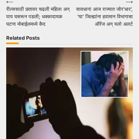
Post
⟵
⟶
रील्ससाठी छतावर चढली महिला अन्
सावधान! आज राज्यात जोर’धार’,
navigation
पाय घसरून पडली; धक्कादायक
‘या’ जिल्ह्यांना हवामान विभागाचा
घटना मोबाईलमध्ये कैद
ऑरेंज अन् यलो अलर्ट
Related Posts