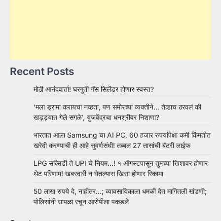
Recent Posts
मोठी आनंदवार्ता! घरगुती गॅस सिलेंडर होणार स्वस्त?
‘मला ड्रामा करायचा नव्हता, पण समोरच्या व्यक्तीने… तेव्हाच ठरवलं की
खड्ड्यात गेले सगळे’, युजवेंद्रचा धनश्रीवर निशाणा?
भारतात आला Samsung चा AI PC, 60 हजार रुपयांपेक्षा कमी किंमतीत
खरेदी करण्याची ही आहे सुवर्णसंधी! तब्बल 27 तासांची बॅटरी लाईफ
LPG सब्सिडी ते UPI चे नियम…! १ ऑगस्टपासून तुमच्या खिशावर होणार
थेट परिणाम! खबरदारी न घेतल्यास खिसा होणार रिकामा
50 लाख रुपये दे, नाहीतर…; व्यावसायिकाला धमकी देत मागितली खंडणी;
पोलिसांनी सापळा रचून आरोपीला पकडले