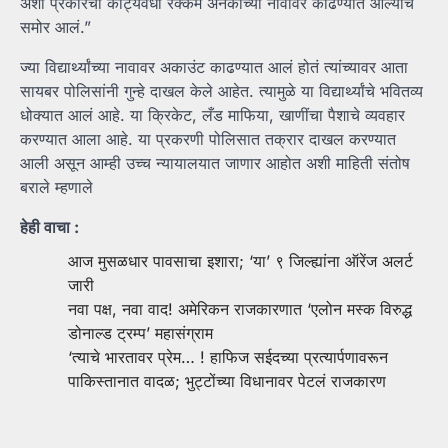
अशा प्रकारची कोट्यवधी रक्कम अनेकांच्या नावावर काढण्यात आल्याचं
समोर आलं.”
ज्या विद्यार्थ्यांच्या नावावर अकाउंट काढण्यात आलं होतं त्यांच्यावर आता
सायबर पोलिसांनी गुन्हे दाखल केले आहेत. त्यामुळे या विद्यार्थ्यांचे भवितव्य
धोक्यात आलं आहे. या क्रिकेट, लँड माफिया, खाणींचा पैशाचे व्यवहार
करण्यात आला आहे. या प्रकरणी पोलिसात तक्रार दाखल करण्यात
आली असून आम्ही उच्च न्यायालयात जाणार आहोत अशी माहिती संतोष
बराले म्हणाले
हेही वाचा :
आज मुसळधार पावसाचा इशारा; ‘या’ ९ जिल्ह्यांना ऑरेंज अलर्ट
जारी
नवा पक्ष, नवा वाद! अमेरिकन राजकारणात ‘एलोन मस्क विरुद्ध
डोनाल्ड ट्रम्प’ महासंग्राम
‘त्याचे भारतावर प्रेम… ! हाफिज सईदच्या प्रत्यार्पणावरून
पाकिस्तानात वादळ; भुट्टोंच्या विधानावर पेटलं राजकारण