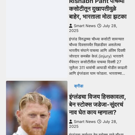
Rishabh Pant पाचव्या
कसोटीतून दुखापतीमुळे
बाहेर, भारताला मोठा झटका
Smart News
July 28,
2025
इंग्लंड विरुद्धच्या चौथ्या कसोटी सामन्यात
चौथ्या दिवसापर्यंत पिछाडीवर असलेल्या
भारतीय संघाने पाचव्या आणि अंतिम दिवशी
जोरदार कमबॅक केलं.(injury) भारताने
मँचेस्टर कसोटीतील पाचव्या दिवशी 27
जुलैला 311 धावांची आघाडी मोडीत काढली
आणि इंग्लंडला घाम फोडला. भारताच्या…
क्रीडा
इंग्लंडचा विजय हिसकावला,
बेन स्टोक्स जडेजा-सुंदरचं
नाव घेत काय म्हणाला?
Smart News
July 28,
2025
इंग्लंडचा कर्णधार बेन स्टोक्स याने चौथ्या