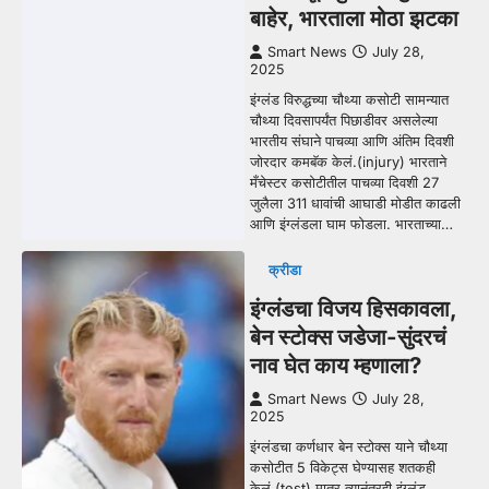
बाहेर, भारताला मोठा झटका
Smart News
July 28,
2025
इंग्लंड विरुद्धच्या चौथ्या कसोटी सामन्यात
चौथ्या दिवसापर्यंत पिछाडीवर असलेल्या
भारतीय संघाने पाचव्या आणि अंतिम दिवशी
जोरदार कमबॅक केलं.(injury) भारताने
मँचेस्टर कसोटीतील पाचव्या दिवशी 27
जुलैला 311 धावांची आघाडी मोडीत काढली
आणि इंग्लंडला घाम फोडला. भारताच्या…
क्रीडा
इंग्लंडचा विजय हिसकावला,
बेन स्टोक्स जडेजा-सुंदरचं
नाव घेत काय म्हणाला?
Smart News
July 28,
2025
इंग्लंडचा कर्णधार बेन स्टोक्स याने चौथ्या
कसोटीत 5 विकेट्स घेण्यासह शतकही
केलं.(test) मात्र त्यानंतरही इंग्लंड