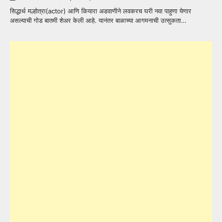
सिद्धार्थ मल्होत्रा(actor) आणि कियारा अडवाणीने लवकरच घरी नवा पाहुणा येणार
असल्याची गोड बातमी शेअर केली आहे. यानंतर बाळाच्या आगमनाची उत्सुकता…