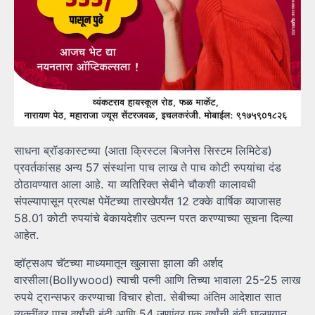
साधना ब्रॉडकास्टच्या (आता क्रिस्टल बिजनेस सिस्टम लिमिटेड)
प्रवर्तकांसह अन्य 57 संस्थांना पाच लाख ते पाच कोटी रुपयांचा दंड
ठोठावण्यात आला आहे. या व्यतिरिक्त सेबीने चौकशी कालावधी
संपल्यापासून प्रत्यक्ष पेमेंटच्या तारखेपर्यंत 12 टक्के वार्षिक व्याजासह
58.01 कोटी रुपयांचे बेकायदेशीर उत्पन्न परत करण्याच्या सूचना दिल्या
आहेत.
व्हॉट्सअप चॅटच्या माध्यमातून खुलासा झाला की अर्शद
वारसीला(Bollywood) त्याची पत्नी आणि तिच्या भावाला 25-25 लाख
रुपये ट्रान्सफर करण्याचा विचार होता. सेबीच्या अंतिम आदेशात सात
व्यक्तींवर पाच वर्षांची बंदी आणि 54 जणांवर एक वर्षांची बंदी घालण्यात