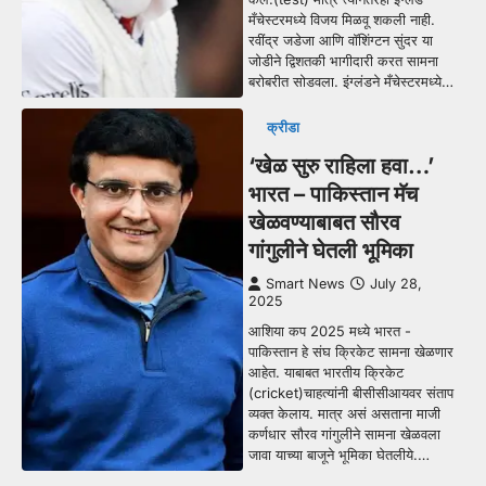
मँचेस्टरमध्ये विजय मिळवू शकली नाही.
रवींद्र जडेजा आणि वॉशिंग्टन सुंदर या
जोडीने द्विशतकी भागीदारी करत सामना
बरोबरीत सोडवला. इंग्लंडने मँचेस्टरमध्ये…
क्रीडा
‘खेळ सुरु राहिला हवा…’
भारत – पाकिस्तान मॅच
खेळवण्याबाबत सौरव
गांगुलीने घेतली भूमिका
Smart News
July 28,
2025
आशिया कप 2025 मध्ये भारत -
पाकिस्तान हे संघ क्रिकेट सामना खेळणार
आहेत. याबाबत भारतीय क्रिकेट
(cricket)चाहत्यांनी बीसीसीआयवर संताप
व्यक्त केलाय. मात्र असं असताना माजी
कर्णधार सौरव गांगुलीने सामना खेळवला
जावा याच्या बाजूने भूमिका घेतलीये.…