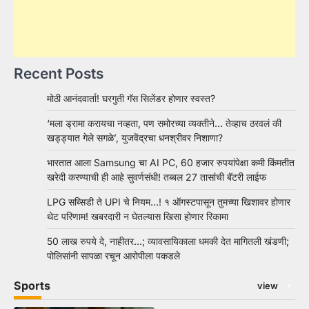
Recent Posts
मोठी आनंदवार्ता! घरगुती गॅस सिलेंडर होणार स्वस्त?
‘मला ड्रामा करायचा नव्हता, पण समोरच्या व्यक्तीने… तेव्हाच ठरवलं की
खड्ड्यात गेले सगळे’, युजवेंद्रचा धनश्रीवर निशाणा?
भारतात आला Samsung चा AI PC, 60 हजार रुपयांपेक्षा कमी किंमतीत
खरेदी करण्याची ही आहे सुवर्णसंधी! तब्बल 27 तासांची बॅटरी लाईफ
LPG सब्सिडी ते UPI चे नियम…! १ ऑगस्टपासून तुमच्या खिशावर होणार
थेट परिणाम! खबरदारी न घेतल्यास खिसा होणार रिकामा
50 लाख रुपये दे, नाहीतर…; व्यावसायिकाला धमकी देत मागितली खंडणी;
पोलिसांनी सापळा रचून आरोपीला पकडले
Sports
view