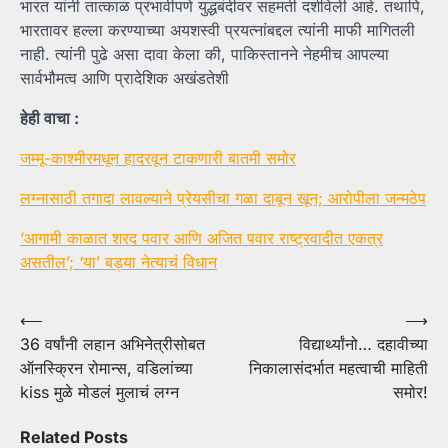
भारत यांनी तात्काळ प्रभावीपणे युद्धबंदीवर सहमती दर्शविली आहे. तथापि,
भारतावर हल्ला करण्याच्या अयशस्वी प्रयत्नांबद्दल त्यांनी माफी मागितली
नाही. त्यांनी पुढे असा दावा केला की, पाकिस्तानने नेहमीच आपल्या
सार्वभौमत्व आणि प्रादेशिक अखंडतेशी
हेही वाचा :
जम्मू-काश्मीरमधून हादरवून टाकणारी बातमी समोर
लग्नासाठी तगादा लावल्याने प्रेयसीचा गळा दाबून खून; आरोपीला जन्मठेप
‘आगामी काळात शरद पवार आणि अजित पवार राष्ट्रवादीत एकत्र
असतील’; ‘या’ बड्या नेत्याचं विधान
Post
⟵
⟶
36 वर्षांनी लहान अभिनेत्रीसोबत
विद्यार्थ्यांनो… दहावीच्या
navigation
ऑनस्क्रिन रोमान्स, वडिलांच्या
निकालासंदर्भात महत्वाची माहिती
kiss मुळे मोडलं मुलाचं लग्न
समोर!
Related Posts