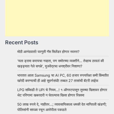
Recent Posts
मोठी आनंदवार्ता! घरगुती गॅस सिलेंडर होणार स्वस्त?
‘मला ड्रामा करायचा नव्हता, पण समोरच्या व्यक्तीने… तेव्हाच ठरवलं की
खड्ड्यात गेले सगळे’, युजवेंद्रचा धनश्रीवर निशाणा?
भारतात आला Samsung चा AI PC, 60 हजार रुपयांपेक्षा कमी किंमतीत
खरेदी करण्याची ही आहे सुवर्णसंधी! तब्बल 27 तासांची बॅटरी लाईफ
LPG सब्सिडी ते UPI चे नियम…! १ ऑगस्टपासून तुमच्या खिशावर होणार
थेट परिणाम! खबरदारी न घेतल्यास खिसा होणार रिकामा
50 लाख रुपये दे, नाहीतर…; व्यावसायिकाला धमकी देत मागितली खंडणी;
पोलिसांनी सापळा रचून आरोपीला पकडले