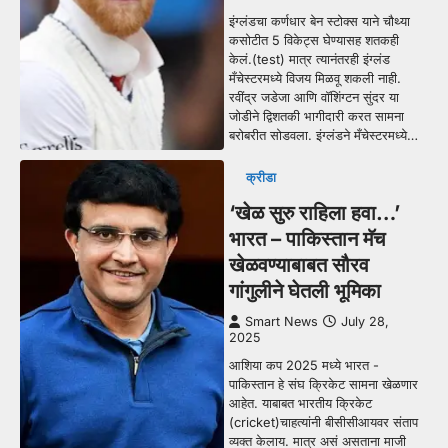
इंग्लंडचा कर्णधार बेन स्टोक्स याने चौथ्या
कसोटीत 5 विकेट्स घेण्यासह शतकही
केलं.(test) मात्र त्यानंतरही इंग्लंड
मँचेस्टरमध्ये विजय मिळवू शकली नाही.
रवींद्र जडेजा आणि वॉशिंग्टन सुंदर या
जोडीने द्विशतकी भागीदारी करत सामना
बरोबरीत सोडवला. इंग्लंडने मँचेस्टरमध्ये…
क्रीडा
‘खेळ सुरु राहिला हवा…’
भारत – पाकिस्तान मॅच
खेळवण्याबाबत सौरव
गांगुलीने घेतली भूमिका
Smart News
July 28,
2025
आशिया कप 2025 मध्ये भारत -
पाकिस्तान हे संघ क्रिकेट सामना खेळणार
आहेत. याबाबत भारतीय क्रिकेट
(cricket)चाहत्यांनी बीसीसीआयवर संताप
व्यक्त केलाय. मात्र असं असताना माजी