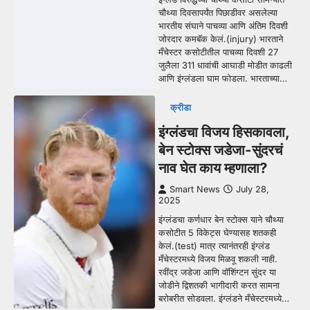
चौथ्या दिवसापर्यंत पिछाडीवर असलेल्या
भारतीय संघाने पाचव्या आणि अंतिम दिवशी
जोरदार कमबॅक केलं.(injury) भारताने
मँचेस्टर कसोटीतील पाचव्या दिवशी 27
जुलैला 311 धावांची आघाडी मोडीत काढली
आणि इंग्लंडला घाम फोडला. भारताच्या…
क्रीडा
इंग्लंडचा विजय हिसकावला,
बेन स्टोक्स जडेजा-सुंदरचं
नाव घेत काय म्हणाला?
Smart News
July 28,
2025
इंग्लंडचा कर्णधार बेन स्टोक्स याने चौथ्या
कसोटीत 5 विकेट्स घेण्यासह शतकही
केलं.(test) मात्र त्यानंतरही इंग्लंड
मँचेस्टरमध्ये विजय मिळवू शकली नाही.
रवींद्र जडेजा आणि वॉशिंग्टन सुंदर या
जोडीने द्विशतकी भागीदारी करत सामना
बरोबरीत सोडवला. इंग्लंडने मँचेस्टरमध्ये…