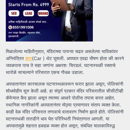
मिळालेल्या माहितीनुसार, मंदिराच्या पायऱ्या चढत असलेल्या भाविकांवर
अनियंत्रित
कार
(Car ) थेट घुसली. अपघात एवढा भीषण होता की कारने
जवळपास पाच ते सहा जणांना अक्षरशः चिरडलं. घटनास्थळी रक्ताचे
थारोळे साचल्याने परिसरात एकच गोंधळ उडाला.
अपघातानंतर कारचालक घटनास्थळावरून फरार झाला असून, पोलिसांनी
शोधमोहीम सुरु केली आहे. हा संपूर्ण प्रकार मंदिर परिसरातील सीसीटीव्ही
कॅमेऱ्यात कैद झाला असून त्याच्या आधारे पोलीस तपास करत आहेत.
स्थानिक नागरिकांनी अपघातानंतर मोठ्या प्रमाणावर संताप व्यक्त केला.
काही वेळ मंदिर परिसरात तणावाचे वातावरण निर्माण झाले होते. पोलिसांनी
घटनास्थळी तातडीने धाव घेत परिस्थिती नियंत्रणात आणली. या
अपघातामुळे शहरात हळहळ व्यक्त होत असून, संबंधित चालकाविरुद्ध