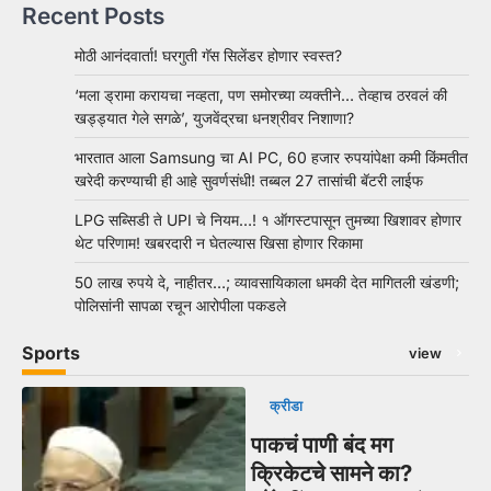
Recent Posts
मोठी आनंदवार्ता! घरगुती गॅस सिलेंडर होणार स्वस्त?
‘मला ड्रामा करायचा नव्हता, पण समोरच्या व्यक्तीने… तेव्हाच ठरवलं की
खड्ड्यात गेले सगळे’, युजवेंद्रचा धनश्रीवर निशाणा?
भारतात आला Samsung चा AI PC, 60 हजार रुपयांपेक्षा कमी किंमतीत
खरेदी करण्याची ही आहे सुवर्णसंधी! तब्बल 27 तासांची बॅटरी लाईफ
LPG सब्सिडी ते UPI चे नियम…! १ ऑगस्टपासून तुमच्या खिशावर होणार
थेट परिणाम! खबरदारी न घेतल्यास खिसा होणार रिकामा
50 लाख रुपये दे, नाहीतर…; व्यावसायिकाला धमकी देत मागितली खंडणी;
पोलिसांनी सापळा रचून आरोपीला पकडले
Sports
view
क्रीडा
पाकचं पाणी बंद मग
क्रिकेटचे सामने का?