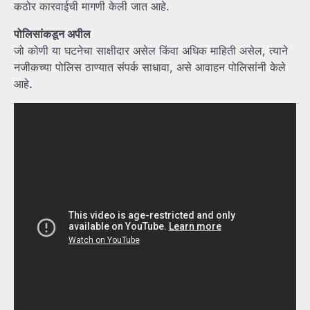
कठोर कारवाईची मागणी केली जात आहे.
पोलिसांकडून अपील
जो कोणी या घटनेचा साक्षीदार असेल किंवा अधिक माहिती असेल, त्याने
नजीकच्या पोलिस ठाण्यात संपर्क साधावा, असे आवाहन पोलिसांनी केले
आहे.