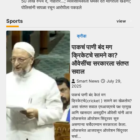
50 लाख रुपये दे, नाहीतर…; व्यावसायिकाला धमकी देत मागितली खंडणी;
पोलिसांनी सापळा रचून आरोपीला पकडले
Sports
view
क्रीडा
पाकचं पाणी बंद मग
क्रिकेटचे सामने का?
औवेसींचा सरकारला संतप्त
सवाल
Smart News
July 29,
2025
पाकचं पाणी बंद केलं मग
क्रिकेटचे(cricket ) सामने का खेळतोय?
असा संतप्त सवाल एमआयएमचे पक्ष प्रमुख
आणि खासदार असदुद्दीन औवेसी यांनी आज
लोकसभेत ऑपरेशन सिंदूरवर सुरु
असणाऱ्या चर्चेदरम्यान सरकारला केला.
लोकसभेत आजपासून ऑपरेशन सिंदूरवर
चर्चा…