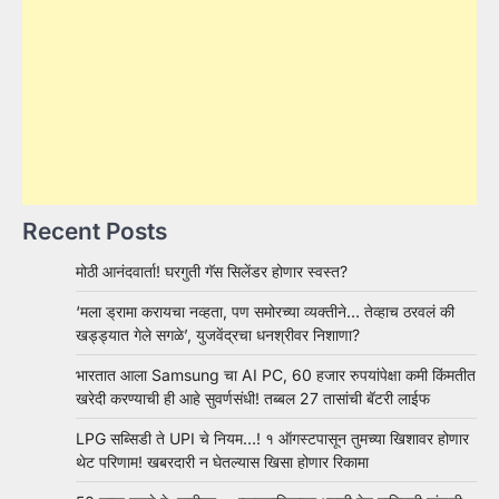
Recent Posts
मोठी आनंदवार्ता! घरगुती गॅस सिलेंडर होणार स्वस्त?
‘मला ड्रामा करायचा नव्हता, पण समोरच्या व्यक्तीने… तेव्हाच ठरवलं की
खड्ड्यात गेले सगळे’, युजवेंद्रचा धनश्रीवर निशाणा?
भारतात आला Samsung चा AI PC, 60 हजार रुपयांपेक्षा कमी किंमतीत
खरेदी करण्याची ही आहे सुवर्णसंधी! तब्बल 27 तासांची बॅटरी लाईफ
LPG सब्सिडी ते UPI चे नियम…! १ ऑगस्टपासून तुमच्या खिशावर होणार
थेट परिणाम! खबरदारी न घेतल्यास खिसा होणार रिकामा