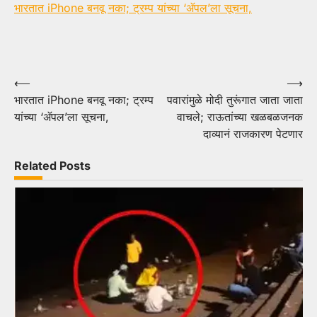
भारतात iPhone बनवू नका; ट्रम्प यांच्या ‘ॲपल’ला सूचना,
Post
⟵
⟶
भारतात iPhone बनवू नका; ट्रम्प
पवारांमुळे मोदी तुरूंगात जाता जाता
navigation
यांच्या ‘ॲपल’ला सूचना,
वाचले; राऊतांच्या खळबळजनक
दाव्यानं राजकारण पेटणार
Related Posts