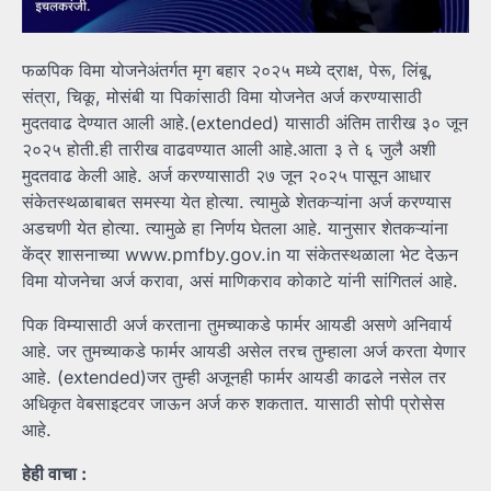
फळपिक विमा योजनेअंतर्गत मृग बहार २०२५ मध्ये द्राक्ष, पेरू, लिंबू,
संत्रा, चिकू, मोसंबी या पिकांसाठी विमा योजनेत अर्ज करण्यासाठी
मुदतवाढ देण्यात आली आहे.(extended) यासाठी अंतिम तारीख ३० जून
२०२५ होती.ही तारीख वाढवण्यात आली आहे.आता ३ ते ६ जुलै अशी
मुदतवाढ केली आहे. अर्ज करण्यासाठी २७ जून २०२५ पासून आधार
संकेतस्थळाबाबत समस्या येत होत्या. त्यामुळे शेतकऱ्यांना अर्ज करण्यास
अडचणी येत होत्या. त्यामुळे हा निर्णय घेतला आहे. यानुसार शेतकऱ्यांना
केंद्र शासनाच्या www.pmfby.gov.in या संकेतस्थळाला भेट देऊन
विमा योजनेचा अर्ज करावा, असं माणिकराव कोकाटे यांनी सांगितलं आहे.
पिक विम्यासाठी अर्ज करताना तुमच्याकडे फार्मर आयडी असणे अनिवार्य
आहे. जर तुमच्याकडे फार्मर आयडी असेल तरच तुम्हाला अर्ज करता येणार
आहे. (extended)जर तुम्ही अजूनही फार्मर आयडी काढले नसेल तर
अधिकृत वेबसाइटवर जाऊन अर्ज करु शकतात. यासाठी सोपी प्रोसेस
आहे.
हेही वाचा :