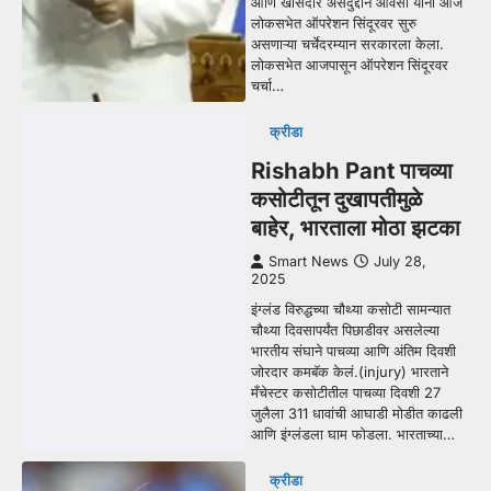
आणि खासदार असदुद्दीन औवेसी यांनी आज
लोकसभेत ऑपरेशन सिंदूरवर सुरु
असणाऱ्या चर्चेदरम्यान सरकारला केला.
लोकसभेत आजपासून ऑपरेशन सिंदूरवर
चर्चा…
क्रीडा
Rishabh Pant पाचव्या
कसोटीतून दुखापतीमुळे
बाहेर, भारताला मोठा झटका
Smart News
July 28,
2025
इंग्लंड विरुद्धच्या चौथ्या कसोटी सामन्यात
चौथ्या दिवसापर्यंत पिछाडीवर असलेल्या
भारतीय संघाने पाचव्या आणि अंतिम दिवशी
जोरदार कमबॅक केलं.(injury) भारताने
मँचेस्टर कसोटीतील पाचव्या दिवशी 27
जुलैला 311 धावांची आघाडी मोडीत काढली
आणि इंग्लंडला घाम फोडला. भारताच्या…
क्रीडा