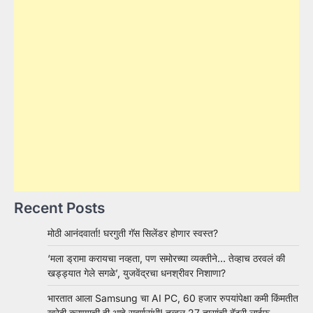
Recent Posts
मोठी आनंदवार्ता! घरगुती गॅस सिलेंडर होणार स्वस्त?
‘मला ड्रामा करायचा नव्हता, पण समोरच्या व्यक्तीने… तेव्हाच ठरवलं की
खड्ड्यात गेले सगळे’, युजवेंद्रचा धनश्रीवर निशाणा?
भारतात आला Samsung चा AI PC, 60 हजार रुपयांपेक्षा कमी किंमतीत
खरेदी करण्याची ही आहे सुवर्णसंधी! तब्बल 27 तासांची बॅटरी लाईफ