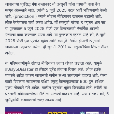
जापानच्या प्रसिद्ध मंगा कलाकार र्यो तत्सुकी यांना जापानी बाबा वेंगा
म्हणून ओळखले जाते. त्यांनी 5 जुलै 2025 बद्दल अशी भविष्यवाणी केली
आहे, (prediction ) ज्याने सोशल मीडियावर खळबळ उडाली आहे.
लोक वेगवेगळ्या चर्चा करत आहेत. र्यो तत्सुकी यांच्या ‘द फ्यूचर आय सॉ’
या पुस्तकात 5 जुलै 2025 रोजी एक विनाशकारी नैसर्गिक आपत्ती
येण्याचा दावा करण्यात आला आहे. या पुस्तकात म्हटलं आहे की, 5 जुलै
2025 रोजी एक प्रचंड भूकंप आणि त्यामुळे निर्माण होणारी त्सुनामी
जापानला उद्ध्वस्त करेल. ही सुनामी 2011 च्या त्सुनामीपेक्षा तिप्पट तीव्र
असेल.
या भविष्यवाणीमुळे सोशल मीडियावर एकच गोंधळ उडाला आहे. यामुळे
#July5Disaster हा हॅशटॅग ट्रेंड होताना दिसत आहे. लोक इतके
घाबरले आहेत कारण जापानची जमीन सध्या सातत्याने हादरत आहे. गेल्या
काही दिवसांत जापानच्या दक्षिण क्युशू बेटसमूहाजवळ 900 हून अधिक
भूकंप नोंदवले गेले आहेत. यातील बहुतांश भूकंप किरकोळ होते, तरीही या
घटनांनी भविष्यवाणीच्या भीतीला आणखी वाढवलं आहे. असं वाटतंय की, 5
जुलैपूर्वीची कयामताची रात्र आजच आहे.