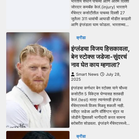
भारतीय संघाने पाचव्या आणि अंतिम दिवशी
जोरदार कमबॅक केलं.(injury) भारताने
मँचेस्टर कसोटीतील पाचव्या दिवशी 27
जुलैला 311 धावांची आघाडी मोडीत काढली
आणि इंग्लंडला घाम फोडला. भारताच्या…
क्रीडा
इंग्लंडचा विजय हिसकावला,
बेन स्टोक्स जडेजा-सुंदरचं
नाव घेत काय म्हणाला?
Smart News
July 28,
2025
इंग्लंडचा कर्णधार बेन स्टोक्स याने चौथ्या
कसोटीत 5 विकेट्स घेण्यासह शतकही
केलं.(test) मात्र त्यानंतरही इंग्लंड
मँचेस्टरमध्ये विजय मिळवू शकली नाही.
रवींद्र जडेजा आणि वॉशिंग्टन सुंदर या
जोडीने द्विशतकी भागीदारी करत सामना
बरोबरीत सोडवला. इंग्लंडने मँचेस्टरमध्ये…
क्रीडा