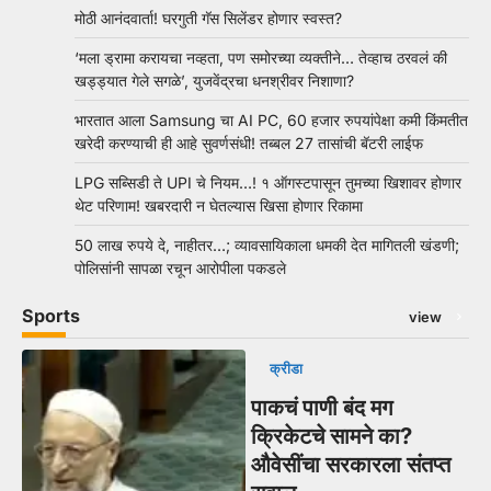
मोठी आनंदवार्ता! घरगुती गॅस सिलेंडर होणार स्वस्त?
‘मला ड्रामा करायचा नव्हता, पण समोरच्या व्यक्तीने… तेव्हाच ठरवलं की
खड्ड्यात गेले सगळे’, युजवेंद्रचा धनश्रीवर निशाणा?
भारतात आला Samsung चा AI PC, 60 हजार रुपयांपेक्षा कमी किंमतीत
खरेदी करण्याची ही आहे सुवर्णसंधी! तब्बल 27 तासांची बॅटरी लाईफ
LPG सब्सिडी ते UPI चे नियम…! १ ऑगस्टपासून तुमच्या खिशावर होणार
थेट परिणाम! खबरदारी न घेतल्यास खिसा होणार रिकामा
50 लाख रुपये दे, नाहीतर…; व्यावसायिकाला धमकी देत मागितली खंडणी;
पोलिसांनी सापळा रचून आरोपीला पकडले
Sports
view
क्रीडा
पाकचं पाणी बंद मग
क्रिकेटचे सामने का?
औवेसींचा सरकारला संतप्त