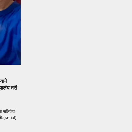
याने
झालंय तरी
या मालिकेत
आहे.(serial)