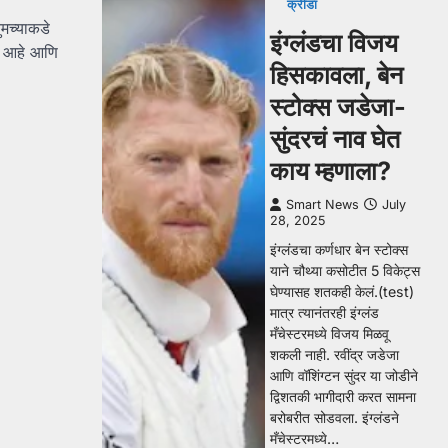
क्रीडा
ुमच्याकडे
इंग्लंडचा विजय
गी आहे आणि
हिसकावला, बेन
स्टोक्स जडेजा-
सुंदरचं नाव घेत
काय म्हणाला?
Smart News
July
28, 2025
इंग्लंडचा कर्णधार बेन स्टोक्स
याने चौथ्या कसोटीत 5 विकेट्स
घेण्यासह शतकही केलं.(test)
मात्र त्यानंतरही इंग्लंड
मँचेस्टरमध्ये विजय मिळवू
शकली नाही. रवींद्र जडेजा
आणि वॉशिंग्टन सुंदर या जोडीने
द्विशतकी भागीदारी करत सामना
बरोबरीत सोडवला. इंग्लंडने
मँचेस्टरमध्ये…