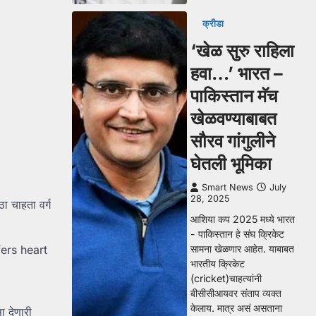
क्रीडा
‘खेळ सुरु राहिला
हवा…’ भारत –
पाकिस्तान मॅच
खेळवण्याबाबत
सौरव गांगुलीने
घेतली भूमिका
Smart News
July
28, 2025
ा चाहता वर्ग
आशिया कप 2025 मध्ये भारत
- पाकिस्तान हे संघ क्रिकेट
सामना खेळणार आहेत. याबाबत
भारतीय क्रिकेट
(cricket)चाहत्यांनी
बीसीसीआयवर संताप व्यक्त
केलाय. मात्र असं असताना
ा देणारी