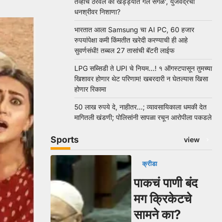
तेव्हाच ठरवलं की खड्ड्यात गेले सगळे’, युजवेंद्रचा
धनश्रीवर निशाणा?
भारतात आला Samsung चा AI PC, 60 हजार
रुपयांपेक्षा कमी किंमतीत खरेदी करण्याची ही आहे
सुवर्णसंधी! तब्बल 27 तासांची बॅटरी लाईफ
LPG सब्सिडी ते UPI चे नियम…! १ ऑगस्टपासून तुमच्या
खिशावर होणार थेट परिणाम! खबरदारी न घेतल्यास खिसा
होणार रिकामा
50 लाख रुपये दे, नाहीतर…; व्यावसायिकाला धमकी देत
मागितली खंडणी; पोलिसांनी सापळा रचून आरोपीला पकडले
Sports
view
क्रीडा
पाकचं पाणी बंद
मग क्रिकेटचे
सामने का?