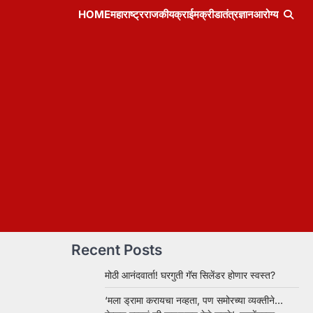
HOME
महाराष्ट्र
राजकीय
क्राईम
क्रीडा
तंत्रज्ञान
आरोग्य
Recent Posts
मोठी आनंदवार्ता! घरगुती गॅस सिलेंडर होणार स्वस्त?
‘मला ड्रामा करायचा नव्हता, पण समोरच्या व्यक्तीने…