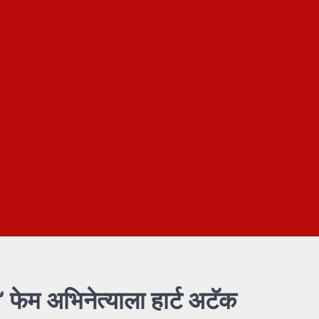
 फेम अभिनेत्याला हार्ट अटॅक