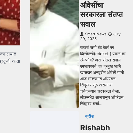
औवेसींचा
सरकारला संतप्त
सवाल
Smart News
July
29, 2025
पाकचं पाणी बंद केलं मग
ुग्णालयात
क्रिकेटचे(cricket ) सामने का
खेळतोय? असा संतप्त सवाल
 प्रकृती आता
एमआयएमचे पक्ष प्रमुख आणि
खासदार असदुद्दीन औवेसी यांनी
आज लोकसभेत ऑपरेशन
सिंदूरवर सुरु असणाऱ्या
चर्चेदरम्यान सरकारला केला.
लोकसभेत आजपासून ऑपरेशन
सिंदूरवर चर्चा…
क्रीडा
Rishabh