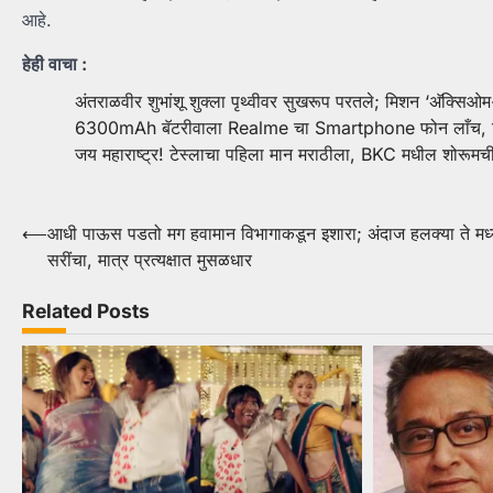
आहे.
हेही वाचा :
अंतराळवीर शुभांशू शुक्ला पृथ्वीवर सुखरूप परतले; मिशन ‘अ‍ॅक्सिओ
6300mAh बॅटरीवाला Realme चा Smartphone फोन लाँच, कि
जय महाराष्ट्र! टेस्लाचा पहिला मान मराठीला, BKC मधील शोरूमच
Post
⟵
आधी पाऊस पडतो मग हवामान विभागाकडून इशारा; अंदाज हलक्या ते मध
सरींचा, मात्र प्रत्यक्षात मुसळधार
navigation
Related Posts