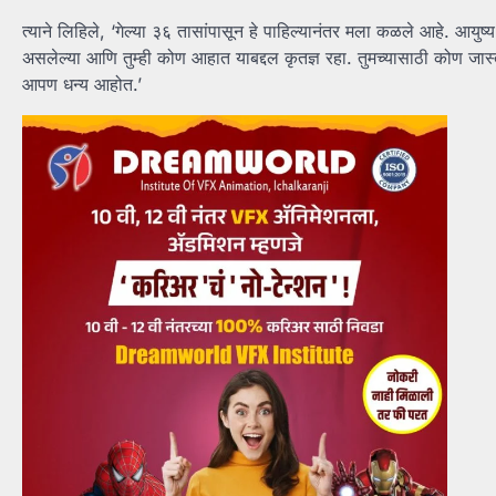
त्याने लिहिले, ‘गेल्या ३६ तासांपासून हे पाहिल्यानंतर मला कळले आहे. आ
असलेल्या आणि तुम्ही कोण आहात याबद्दल कृतज्ञ रहा. तुमच्यासाठी कोण जास्
आपण धन्य आहोत.’