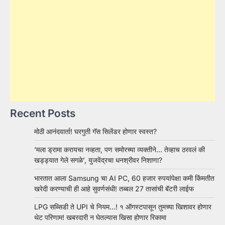
Recent Posts
मोठी आनंदवार्ता! घरगुती गॅस सिलेंडर होणार स्वस्त?
‘मला ड्रामा करायचा नव्हता, पण समोरच्या व्यक्तीने… तेव्हाच ठरवलं की
खड्ड्यात गेले सगळे’, युजवेंद्रचा धनश्रीवर निशाणा?
भारतात आला Samsung चा AI PC, 60 हजार रुपयांपेक्षा कमी किंमतीत
खरेदी करण्याची ही आहे सुवर्णसंधी! तब्बल 27 तासांची बॅटरी लाईफ
LPG सब्सिडी ते UPI चे नियम…! १ ऑगस्टपासून तुमच्या खिशावर होणार
थेट परिणाम! खबरदारी न घेतल्यास खिसा होणार रिकामा