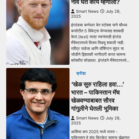
नाव घेत काय म्हणाला?
Smart News
July 28,
2025
इंग्लंडचा कर्णधार बेन स्टोक्स याने चौथ्या
कसोटीत 5 विकेट्स घेण्यासह शतकही
केलं.(test) मात्र त्यानंतरही इंग्लंड
मँचेस्टरमध्ये विजय मिळवू शकली नाही.
रवींद्र जडेजा आणि वॉशिंग्टन सुंदर या
जोडीने द्विशतकी भागीदारी करत सामना
बरोबरीत सोडवला. इंग्लंडने मँचेस्टरमध्ये…
क्रीडा
‘खेळ सुरु राहिला हवा…’
भारत – पाकिस्तान मॅच
खेळवण्याबाबत सौरव
गांगुलीने घेतली भूमिका
Smart News
July 28,
2025
आशिया कप 2025 मध्ये भारत -
पाकिस्तान हे संघ क्रिकेट सामना खेळणार