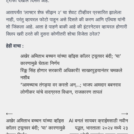
ट्रॉफी देखील दिसत आहे.
आतापर्यंत ‘लाफ्टर शेफ सीझन २’ चा शेवट टीव्हीवर प्रसारित झालेला
नाही, परंतु व्हायरल फोटो पाहून असे दिसते की करण आणि एल्विश यांनी
शो जिंकला आहे. आता हे पाहणे बाकी आहे की इंटरनेटवर व्हायरल होणारी
क्लिप खरी ठरते की दुसरा कोणीतरी शोचा विजेता ठरेल?
हेही वाचा :
अखेर अमिताभ बच्चन यांच्या व्हॉइस कॉलर ट्यूनवर बंदी; ‘या’
कारणामुळे घेतला निर्णय
रिंकू सिंह होणार सरकारी अधिकारी! साखरपुड्यानंतर चमकले
नशीब
“आमच्याच तंगड्या वर करतो अन्…; भाजप आमदार बबनराव
लोणीकर यांचे वादग्रस्त विधान, राजकारण तापलं
Post
⟵
⟶
अखेर अमिताभ बच्चन यांच्या व्हॉइस
AI बनलं सायबर क्राईमसाठी नवीन
navigation
कॉलर ट्यूनवर बंदी; ‘या’ कारणामुळे
पद्धत, भारताला २०२४ मध्ये २३