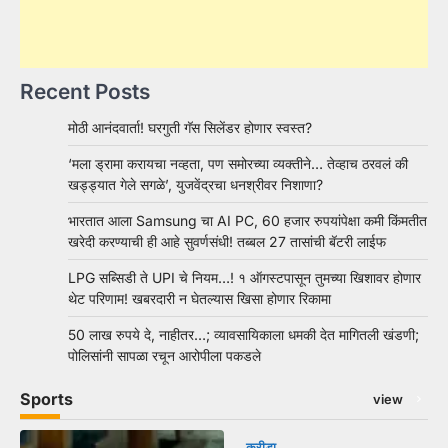
Recent Posts
मोठी आनंदवार्ता! घरगुती गॅस सिलेंडर होणार स्वस्त?
‘मला ड्रामा करायचा नव्हता, पण समोरच्या व्यक्तीने… तेव्हाच ठरवलं की
खड्ड्यात गेले सगळे’, युजवेंद्रचा धनश्रीवर निशाणा?
भारतात आला Samsung चा AI PC, 60 हजार रुपयांपेक्षा कमी किंमतीत
खरेदी करण्याची ही आहे सुवर्णसंधी! तब्बल 27 तासांची बॅटरी लाईफ
LPG सब्सिडी ते UPI चे नियम…! १ ऑगस्टपासून तुमच्या खिशावर होणार
थेट परिणाम! खबरदारी न घेतल्यास खिसा होणार रिकामा
50 लाख रुपये दे, नाहीतर…; व्यावसायिकाला धमकी देत मागितली खंडणी;
पोलिसांनी सापळा रचून आरोपीला पकडले
Sports
view
क्रीडा