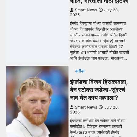
बाहेर, भारताला मोठा झटका
Smart News
July 28,
2025
इंग्लंड विरुद्धच्या चौथ्या कसोटी सामन्यात
चौथ्या दिवसापर्यंत पिछाडीवर असलेल्या
भारतीय संघाने पाचव्या आणि अंतिम दिवशी
जोरदार कमबॅक केलं.(injury) भारताने
मँचेस्टर कसोटीतील पाचव्या दिवशी 27
जुलैला 311 धावांची आघाडी मोडीत काढली
आणि इंग्लंडला घाम फोडला. भारताच्या…
क्रीडा
इंग्लंडचा विजय हिसकावला,
बेन स्टोक्स जडेजा-सुंदरचं
नाव घेत काय म्हणाला?
Smart News
July 28,
2025
इंग्लंडचा कर्णधार बेन स्टोक्स याने चौथ्या
कसोटीत 5 विकेट्स घेण्यासह शतकही
केलं.(test) मात्र त्यानंतरही इंग्लंड