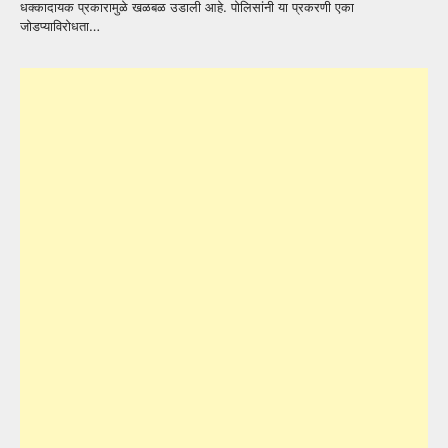
धक्कादायक प्रकारामुळे खळबळ उडाली आहे. पोलिसांनी या प्रकरणी एका
जोडप्याविरोधता…