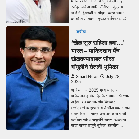
मँचेस्टरमध्ये विजय मिळवू शकली नाही.
रवींद्र जडेजा आणि वॉशिंग्टन सुंदर या
जोडीने द्विशतकी भागीदारी करत सामना
बरोबरीत सोडवला. इंग्लंडने मँचेस्टरमध्ये…
क्रीडा
‘खेळ सुरु राहिला हवा…’
भारत – पाकिस्तान मॅच
खेळवण्याबाबत सौरव
गांगुलीने घेतली भूमिका
Smart News
July 28,
2025
आशिया कप 2025 मध्ये भारत -
पाकिस्तान हे संघ क्रिकेट सामना खेळणार
आहेत. याबाबत भारतीय क्रिकेट
(cricket)चाहत्यांनी बीसीसीआयवर संताप
व्यक्त केलाय. मात्र असं असताना माजी
कर्णधार सौरव गांगुलीने सामना खेळवला
जावा याच्या बाजूने भूमिका घेतलीये.…