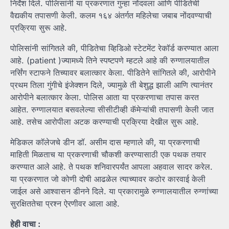
निर्देश दिले. पोलिसांनी या प्रकरणात गुन्हा नोंदवला आणि पीडितेची
वैद्यकीय तपासणी केली. कलम १६४ अंतर्गत महिलेचा जबाब नोंदवण्याची
प्रक्रिया सुरू आहे.
पोलिसांनी सांगितले की, पीडितेचा व्हिडिओ स्टेटमेंट रेकॉर्ड करण्यात आला
आहे. (patient )ज्यामध्ये तिने स्पष्टपणे म्हटले आहे की रुग्णालयातील
नर्सिंग स्टाफने तिच्यावर बलात्कार केला. पीडितेने सांगितले की, आरोपीने
प्रथम तिला गुंगीचे इंजेक्शन दिले, ज्यामुळे ती बेशुद्ध झाली आणि त्यानंतर
आरोपीने बलात्कार केला. पोलिस आता या प्रकरणाचा तपास करत
आहेत. रुग्णालयात बसवलेल्या सीसीटीव्ही कॅमेऱ्यांची तपासणी केली जात
आहे. तसेच आरोपीला अटक करण्याची प्रक्रिया देखील सुरू आहे.
मेडिकल कॉलेजचे डीन डॉ. असीम दास म्हणाले की, या प्रकरणाची
माहिती मिळताच या प्रकरणाची चौकशी करण्यासाठी एक पथक तयार
करण्यात आले आहे. ते पथक शनिवारपर्यंत आपला अहवाल सादर करेल.
या प्रकरणात जो कोणी दोषी आढळेल त्याच्यावर कठोर कारवाई केली
जाईल असे आश्वासन डीनने दिले. या प्रकारामुळे रुग्णालयातील रुग्णांच्या
सुरक्षिततेचा प्रश्न ऐरणीवर आला आहे.
हेही वाचा :