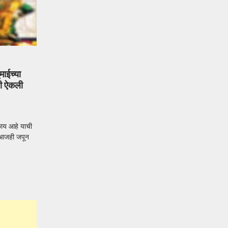
माईच्या
कधी ऐकली
काय आहे याची
 आजही जपून