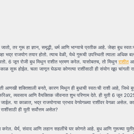
ातो, तर गुरू हा ज्ञान, समृद्धी, धर्म आणि भाग्याचे प्रतीक आहे. जेव्हा बुध स्वतः
्हा भद्र राजयोग तयार होतो. त्याच वेळी, येथे गुरूची उपस्थिती त्याला अधिक 
 करतो. 6 जून रोजी बुध मिथुन राशीत भ्रमण करेल. यासोबतच, तो मिथुन
राशीत
आ
्ण काळ सुरू होईल. चला जाणून घेऊया कोणत्या राशींसाठी ही संयोग खूप चांगली 
ुती आणखी शक्तिशाली बनते, कारण मिथुन ही बुधाची स्वतःची राशी आहे, जिथे बु
रिअर, व्यवसाय आणि वैयक्तिक जीवनात शुभ परिणाम देते. ही युती 6 जून 2025
ईल. या काळात, भद्र राजयोगाचा प्रभाव वेगवेगळ्या राशींवर वेगळा असेल. काह
राशींसाठी ही युती सर्वोत्तम असेल?
करेल. धैर्य, संवाद आणि लहान सहलींचे घर कोणते आहे. बुध आणि गुरूच्या युतीमु