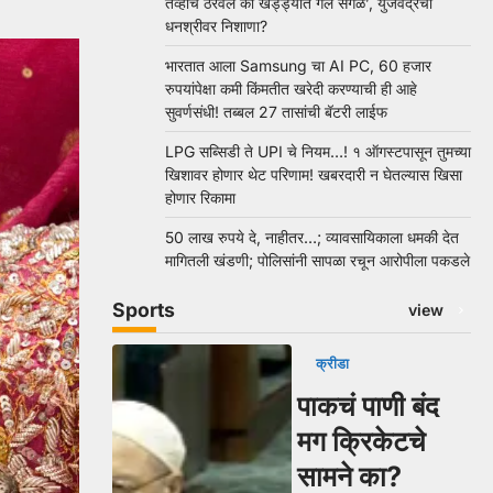
तेव्हाच ठरवलं की खड्ड्यात गेले सगळे’, युजवेंद्रचा
धनश्रीवर निशाणा?
भारतात आला Samsung चा AI PC, 60 हजार
रुपयांपेक्षा कमी किंमतीत खरेदी करण्याची ही आहे
सुवर्णसंधी! तब्बल 27 तासांची बॅटरी लाईफ
LPG सब्सिडी ते UPI चे नियम…! १ ऑगस्टपासून तुमच्या
खिशावर होणार थेट परिणाम! खबरदारी न घेतल्यास खिसा
होणार रिकामा
50 लाख रुपये दे, नाहीतर…; व्यावसायिकाला धमकी देत
मागितली खंडणी; पोलिसांनी सापळा रचून आरोपीला पकडले
Sports
view
क्रीडा
पाकचं पाणी बंद
मग क्रिकेटचे
सामने का?