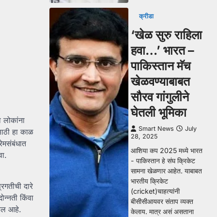
क्रीडा
‘खेळ सुरु राहिला
हवा…’ भारत –
पाकिस्तान मॅच
खेळवण्याबाबत
सौरव गांगुलीने
घेतली भूमिका
ा लोकांना
Smart News
July
साठी हा काळ
28, 2025
ेमसंबंधात
आशिया कप 2025 मध्ये भारत
वा.
- पाकिस्तान हे संघ क्रिकेट
सामना खेळणार आहेत. याबाबत
भारतीय क्रिकेट
्रगतीची दारे
(cricket)चाहत्यांनी
ोन्नती किंवा
बीसीसीआयवर संताप व्यक्त
कूल आहे.
केलाय. मात्र असं असताना