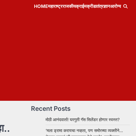
HOME
महाराष्ट्र
राजकीय
क्राईम
क्रीडा
तंत्रज्ञान
आरोग्य
Recent Posts
मोठी आनंदवार्ता! घरगुती गॅस सिलेंडर होणार स्वस्त?
ा..
‘मला ड्रामा करायचा नव्हता, पण समोरच्या व्यक्तीने…