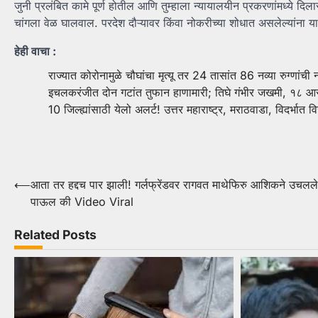
जुनी प्रलंबित कामे पूर्ण होतील आणि तुम्हाला न्यायालयीन प्रकरणांमध्ये द
चांगला वेळ घालवाल. परदेश दौऱ्यावर किंवा नोकरीच्या शोधात असलेल्यांना 
हेही वाचा :
राज्यात कोरोनामुळे चौघांचा मृत्यू तर 24 तासांत 86 नव्या रुग्णांची न
इचलकरंजीत दोन गटांत तुफान हाणामारी; तिघे गंभीर जखमी, १८ आ
10 जिल्ह्यांसाठी येलो अलर्ट! उत्तर महाराष्ट्र, मराठवाडा, विदर्भात
Post
⟵
आता तर हद्दच पार झाली! गर्लफ्रेंडवर रागवत माथेफिरु आशिकने उचलल
पाऊल की Video Viral
navigation
Related Posts