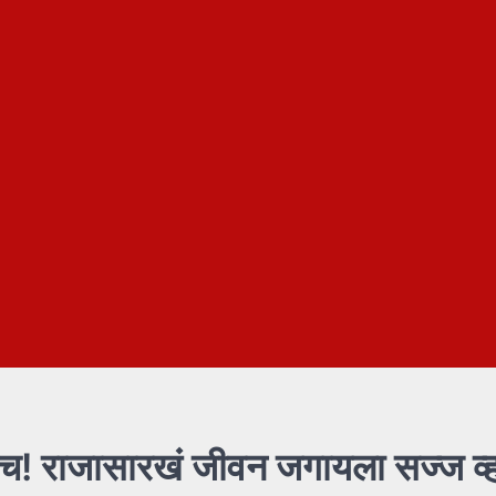
लेच! राजासारखं जीवन जगायला सज्ज व्ह