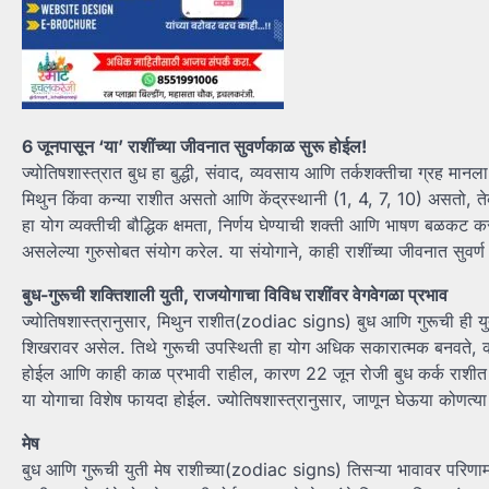
6 जूनपासून ‘या’ राशींच्या जीवनात सुवर्णकाळ सुरू होईल!
ज्योतिषशास्त्रात बुध हा बुद्धी, संवाद, व्यवसाय आणि तर्कशक्तीचा ग्रह मानला ज
मिथुन किंवा कन्या राशीत असतो आणि केंद्रस्थानी (1, 4, 7, 10) असतो, तेव
हा योग व्यक्तीची बौद्धिक क्षमता, निर्णय घेण्याची शक्ती आणि भाषण बळकट
असलेल्या गुरुसोबत संयोग करेल. या संयोगाने, काही राशींच्या जीवनात सुवर
बुध-गुरूची शक्तिशाली युती, राजयोगाचा विविध राशींवर वेगवेगळा प्रभाव
ज्योतिषशास्त्रानुसार, मिथुन राशीत(zodiac signs) बुध आणि गुरूची ही य
शिखरावर असेल. तिथे गुरूची उपस्थिती हा योग अधिक सकारात्मक बनवते, क
होईल आणि काही काळ प्रभावी राहील, कारण 22 जून रोजी बुध कर्क राशीत जा
या योगाचा विशेष फायदा होईल. ज्योतिषशास्त्रानुसार, जाणून घेऊया कोणत्या 
मेष
बुध आणि गुरूची युती मेष राशीच्या(zodiac signs) तिसऱ्या भावावर परिणाम 