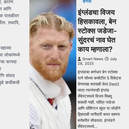
हे, कारण
क्रीडा
तात आणि
इंग्लंडचा विजय
जिक पातळीवर
हिसकावला, बेन
तील. तथापि,
स्टोक्स जडेजा-
सुंदरचं नाव घेत
काय म्हणाला?
दहाव्या
ा लोकांमध्ये
Smart News
July
ांचा फायदा
28, 2025
ि
इंग्लंडचा कर्णधार बेन स्टोक्स
आणि संवाद
याने चौथ्या कसोटीत 5 विकेट्स
मुळे कधीकधी
घेण्यासह शतकही केलं.(test)
मात्र त्यानंतरही इंग्लंड
मँचेस्टरमध्ये विजय मिळवू
शकली नाही. रवींद्र जडेजा
आणि वॉशिंग्टन सुंदर या जोडीने
द्विशतकी भागीदारी करत सामना
बरोबरीत सोडवला. इंग्लंडने
मँचेस्टरमध्ये…