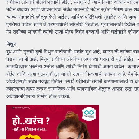
राशीच्या लोकांचे बोलणे प्रभावी होईल, ज्यामुळे ते त्यांचे विचार अधिक चां
नवीन व्यवहार आणि व्यावसायिक संबंध उत्पन्नाचे नवीन स्रोत निर्माण करू
त्यांच्या मेहनतीचे कौतुक केले जाईल. आर्थिक परिस्थिती सुधारेल आणि जुन्
प्रतिष्ठा वाढेल आणि ते प्रभावशाली लोकांशी भेटतील. प्रवासासाठी देखील
मेष राशीच्या लोकांनी त्यांची ऊर्जा योग्य दिशेने वळवावी आणि घाईघाईने कोणत
मिथुन
बुध आणि गुरूची युती मिथुन राशीसाठी अत्यंत शुभ आहे, कारण ती त्यांच्या स्
घराचा स्वामी आहे. मिथुन राशीच्या लोकांच्या लग्नाच्या घरात ही युती होईल, 
आत्मविश्वास भरलेला असेल आणि त्यांची निर्णय घेण्याची क्षमता वाढेल. कामाच
होईल आणि जुन्या गुंतवणुकीतून चांगले उत्पन्न मिळण्याची शक्यता आहे. वै
जोडीदाराशी संबंध मजबूत होतील. स्पर्धा परीक्षांची तयारी करणाऱ्यांसाठी ह
कौशल्याचा वापर करून सामाजिक आणि व्यावसायिक क्षेत्रात आपला ठसा उमटवण्
अतिआत्मविश्वास निर्माण होऊ शकतो.