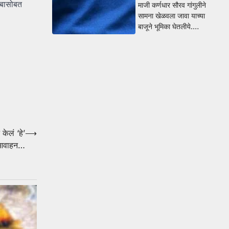
ुंबासोबत
माजी कर्णधार सौरव गांगुलीने
सामना खेळवला जावा याच्या
बाजूने भूमिका घेतलीये.…
केलं ‘हे’
⟶
्ण आवाहन…