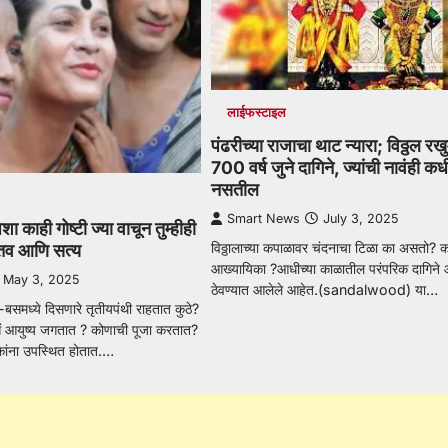
लाईफस्टाइल
पंढरीच्या राजाचा थाट न्यारा; विठ्ठल रखु
700 वर्ष जुने दागिने, ज्यांची नावंही 
नसतील
Smart News
July 3, 2025
शा काही गोष्टी ज्या वाचून तुम्हीही
विठ्ठालाच्या कपाळावर चंदनाचा टिळा का असतो? 
्तव आणि सत्य
आख्यायिका ?आधीच्या काळातील परंपरिक दागिने
May 3, 2025
ठेवण्यात आलेले आहेत.(sandalwood) या…
ेन-बसमध्ये दिसणारे तृतीयपंथी राहतात कुठे?
आयुष्य जगतात ? कोणाची पूजा करतात?
कांना उपस्थित होतात.…