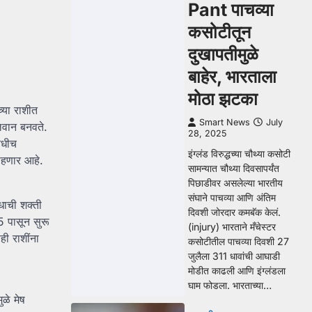
Pant पाचव्या
कसोटीतून
दुखापतीमुळे
बाहेर, भारताला
मोठा झटका
च्या राशीत
Smart News
July
बलवान बनवते.
28, 2025
धीच
इंग्लंड विरुद्धच्या चौथ्या कसोटी
राहणार आहे.
सामन्यात चौथ्या दिवसापर्यंत
पिछाडीवर असलेल्या भारतीय
संघाने पाचव्या आणि अंतिम
धाची शक्ती
दिवशी जोरदार कमबॅक केलं.
 पासून सुरू
(injury) भारताने मँचेस्टर
ी राशींना
कसोटीतील पाचव्या दिवशी 27
जुलैला 311 धावांची आघाडी
मोडीत काढली आणि इंग्लंडला
घाम फोडला. भारताच्या…
ळे मेष