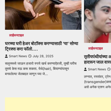
लाईफस्टाइल
घरच्या घरी हेअर बोटॉक्स करण्यासाठी ‘या’ सोप्या
ट्रिक्स करा फॉलो….
लाईफस्टाइल
तृतीयपंथीयांच्या अ
Smart News
July 28, 2025
हादरून जाल वास
सलूनमध्ये जाऊन हजारो रुपये खर्च करण्याऐवजी, तुम्ही घरीच
तुमचे केस मऊ करू शकता. येथे(hair), बियाण्यांपासून
Smart News
बनवलेल्या जेलबद्दल जाणून घ्या जे…
लग्नात, रस्तांवर, ट्र
(transgender)कसं 
असे अनेक प्रश्न अने