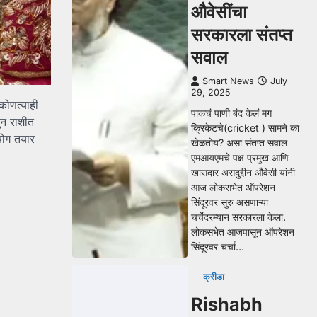
औवेसींचा
सरकारला संतप्त
सवाल
Smart News
July
29, 2025
 कोणत्याही
पाकचं पाणी बंद केलं मग
ुन राशीत
क्रिकेटचे(cricket ) सामने का
जयोग तयार
खेळतोय? असा संतप्त सवाल
एमआयएमचे पक्ष प्रमुख आणि
खासदार असदुद्दीन औवेसी यांनी
आज लोकसभेत ऑपरेशन
सिंदूरवर सुरु असणाऱ्या
चर्चेदरम्यान सरकारला केला.
लोकसभेत आजपासून ऑपरेशन
सिंदूरवर चर्चा…
क्रीडा
Rishabh