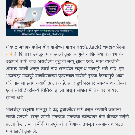
मोकाट जनावरांमधील दोन गायींच्या भांडणानंतर(attack) चवताळलेल्या
गायीं
नी शिंगावर उचलून पायाखाली तुडवल्यामुळे नाशिकच्या कळवण येथे
रस्त्याने पायी जात असलेल्या वृद्धाचा मृत्यू झाला आहे. मयत व्यक्तीची
ओळख पटली असून त्याचं नाव भालचंद्र रघुनाथ मालपुरे असे आहे. मृत
भालचंद्र मालपुरे वाचविण्याच्या प्रयत्नात गायींनी हल्ला केल्यामुळे आबा
मोरे नावाचा इसम जखमी झाला आहे. हा संपूर्ण प्रकार जवळच असलेल्या
एका सीसीटीव्हीमध्ये चित्रित झाला असून सोशल मीडियावर व्हायरल
झाला आहे.
भालचंद्र रघुनाथ मालपुरे हे वृद्ध दुचाकीवर मागे बसून रस्त्याने जाताना
खाली उतरले. मात्र खाली उतरल्या उतरल्या त्यांच्यावर दोन मोकाट गाईंनी
हल्ला केला. या गायींनी मालपुरे यांना शिंगावर उचलून रस्त्यावर आपटत
पायाखाली तुडवले.