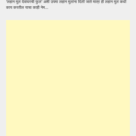
‘लहान मुलं देवाघरची फुलं’ अशी उपमा लहान मुलांना दिली जाते मात्र ही लहान मुलं कधी
काय करतील याचा काही नेम…