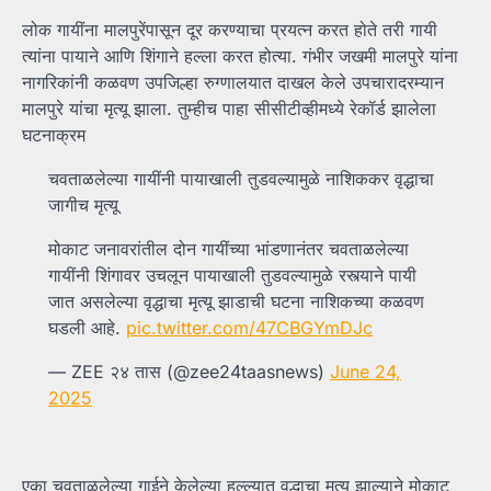
लोक गायींना मालपुरेंपासून दूर करण्याचा प्रयत्न करत होते तरी गायी
त्यांना पायाने आणि शिंगाने हल्ला करत होत्या. गंभीर जखमी मालपुरे यांना
नागरिकांनी कळवण उपजिल्हा रुग्णालयात दाखल केले उपचारादरम्यान
मालपुरे यांचा मृत्यू झाला. तुम्हीच पाहा सीसीटीव्हीमध्ये रेकॉर्ड झालेला
घटनाक्रम
चवताळलेल्या गायींनी पायाखाली तुडवल्यामुळे नाशिककर वृद्धाचा
जागीच मृत्यू
मोकाट जनावरांतील दोन गायींच्या भांडणानंतर चवताळलेल्या
गायींनी शिंगावर उचलून पायाखाली तुडवल्यामुळे रस्त्याने पायी
जात असलेल्या वृद्धाचा मृत्यू झाडाची घटना नाशिकच्या कळवण
घडली आहे.
pic.twitter.com/47CBGYmDJc
— ZEE २४ तास (@zee24taasnews)
June 24,
2025
एका चवताळलेल्या गाईने केलेल्या हल्ल्यात वृद्धाचा मृत्यू झाल्याने मोकाट