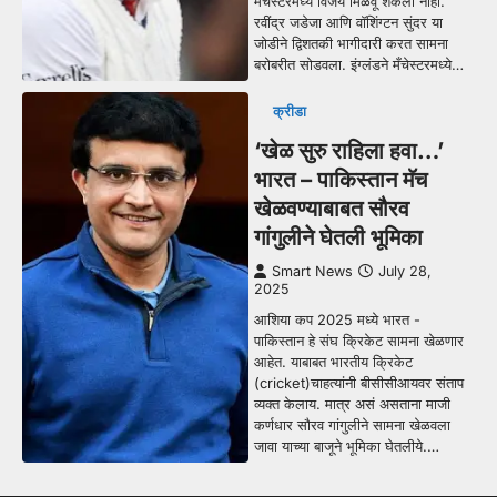
मँचेस्टरमध्ये विजय मिळवू शकली नाही.
रवींद्र जडेजा आणि वॉशिंग्टन सुंदर या
जोडीने द्विशतकी भागीदारी करत सामना
बरोबरीत सोडवला. इंग्लंडने मँचेस्टरमध्ये…
क्रीडा
‘खेळ सुरु राहिला हवा…’
भारत – पाकिस्तान मॅच
खेळवण्याबाबत सौरव
गांगुलीने घेतली भूमिका
Smart News
July 28,
2025
आशिया कप 2025 मध्ये भारत -
पाकिस्तान हे संघ क्रिकेट सामना खेळणार
आहेत. याबाबत भारतीय क्रिकेट
(cricket)चाहत्यांनी बीसीसीआयवर संताप
व्यक्त केलाय. मात्र असं असताना माजी
कर्णधार सौरव गांगुलीने सामना खेळवला
जावा याच्या बाजूने भूमिका घेतलीये.…