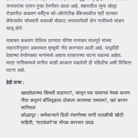
जनावरांचा प्रश्न पुन्हा ऐरणीवर आला आहे. शहरातील जुना ओतूर
रोडवरील कळवण मर्चेंट्स को-ऑपरेटीव्ह बँकेजवळील श्री सायबर
कॅफेसमोर सोमवारी सकाळी मोकाट जनावरांपैकी दोन गायींमध्ये भांडण
चालू होते.
याबाबत कळवण पोलिस ठाण्यात योगेश रत्नाकर मालपुरे यांच्या
तक्रारीनुसार अकस्मात मृत्यूची नोंद करण्यात आली आहे. यापूर्वीही
देशाच्या वेगवेगळ्या भागांमध्ये अशाच प्रकारच्या घटना घडल्या आहेत.
मात्र नाशिकमध्ये मागील काही काळात घडलेली ही पहिलीच अशी विचित्र
घटना आहे.
हेही वाचा :
खाद्यतेलाच्या किंमती वाढणार?, जाणून घ्या यामागचं नेमकं कारण
गीता कपूरनं बॉलिवूडला ठोकला कायमचा रामराम?, खरं कारण
सांगितलं
कोल्हापूर : कर्मचाऱ्याने दिली पंचगंगेच्या पाणी पातळीची खोटी
माहिती; ‘पाटबंधारे’चा भोंगळ कारभार उघड