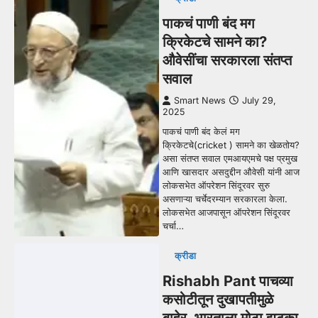
पाकचं पाणी बंद मग
क्रिकेटचे सामने का?
औवेसींचा सरकारला संतप्त
सवाल
Smart News
July 29,
2025
पाकचं पाणी बंद केलं मग
क्रिकेटचे(cricket ) सामने का खेळतोय?
असा संतप्त सवाल एमआयएमचे पक्ष प्रमुख
आणि खासदार असदुद्दीन औवेसी यांनी आज
लोकसभेत ऑपरेशन सिंदूरवर सुरु
असणाऱ्या चर्चेदरम्यान सरकारला केला.
लोकसभेत आजपासून ऑपरेशन सिंदूरवर
चर्चा…
क्रीडा
Rishabh Pant पाचव्या
कसोटीतून दुखापतीमुळे
बाहेर, भारताला मोठा झटका