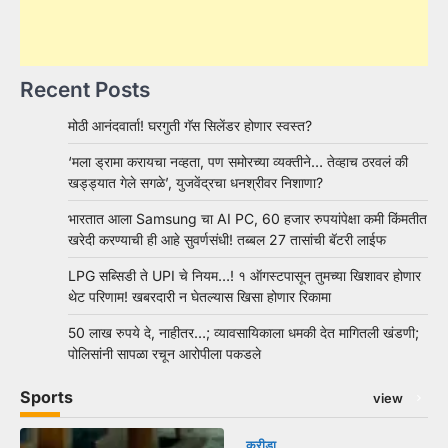
Recent Posts
मोठी आनंदवार्ता! घरगुती गॅस सिलेंडर होणार स्वस्त?
‘मला ड्रामा करायचा नव्हता, पण समोरच्या व्यक्तीने… तेव्हाच ठरवलं की
खड्ड्यात गेले सगळे’, युजवेंद्रचा धनश्रीवर निशाणा?
भारतात आला Samsung चा AI PC, 60 हजार रुपयांपेक्षा कमी किंमतीत
खरेदी करण्याची ही आहे सुवर्णसंधी! तब्बल 27 तासांची बॅटरी लाईफ
LPG सब्सिडी ते UPI चे नियम…! १ ऑगस्टपासून तुमच्या खिशावर होणार
थेट परिणाम! खबरदारी न घेतल्यास खिसा होणार रिकामा
50 लाख रुपये दे, नाहीतर…; व्यावसायिकाला धमकी देत मागितली खंडणी;
पोलिसांनी सापळा रचून आरोपीला पकडले
Sports
view
क्रीडा