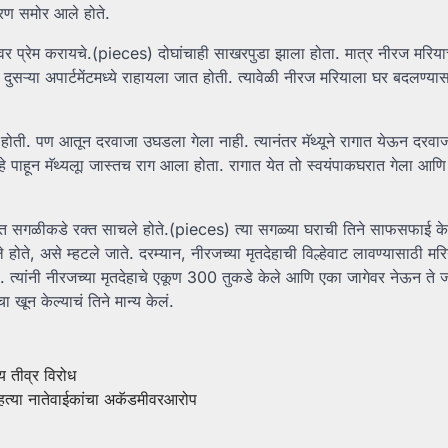
रण समोर आले होते.
ेकांवर प्रेम करायचे.(pieces) दोघांचाही साखरपुडा झाला होता. मात्र नीरज मरिय
दुसऱ्या अपार्टमेंटमध्ये राहायला जात होती. त्यावेळी नीरज मरियाला घर बदलण्या
ली होती. पण आतून दरवाजा उघडला गेला नाही. त्यानंतर मॅथ्यूने रागात येऊन दरवा
 हे पाहून मॅथ्यलूा जास्तच राग आला होता. रागात येत तो स्वयंपाकघरात गेला आणि 
ा घरात सगळीकडे रक्त साचले होते.(pieces) त्या सगळ्या घराची तिने साफसफाई के
े होते, असे म्हटले जाते. दरम्यान, नीरजच्या मृतदेहाची विल्हेवाट लावण्यासाठी म
ेले. त्यांनी नीरजच्या मृतदेहाचे एकूण 300 तुकडे केले आणि एका जागेवर नेऊन ते 
खून केल्याचं तिने मान्य केलं.
 तीव्र विरोध
नसूनहत्या नातेवाईकांचा अकॅडमीवरआरोप