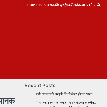
HOME
महाराष्ट्र
राजकीय
क्राईम
क्रीडा
तंत्रज्ञान
आरोग्य
Recent Posts
मोठी आनंदवार्ता! घरगुती गॅस सिलेंडर होणार स्वस्त?
भयानक
‘मला ड्रामा करायचा नव्हता, पण समोरच्या व्यक्तीने…