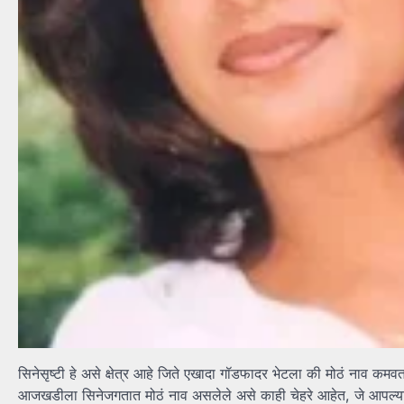
सिनेसृष्टी हे असे क्षेत्र आहे जिते एखादा गॉडफादर भेटला की मोठं नाव क
आजखडीला सिनेजगतात मोठं नाव असलेले असे काही चेहरे आहेत, जे आपल्या 