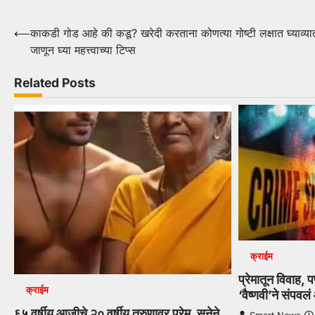
Post
⟵
काकडी गोड आहे की कडू? खरेदी करताना कोणत्या गोष्टी लक्षात घ्याव्य
जाणून घ्या महत्त्वाच्या टिप्स
navigation
Related Posts
क्राईम
प्रेमातून विवाह, 
क्राईम
‘वैष्णवी’ने संपवलं
६५ वर्षीय आजीचे २० वर्षीय तरुणावर प्रेम, सुनेने