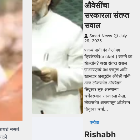
औवेसींचा
सरकारला संतप्त
सवाल
Smart News
July
29, 2025
पाकचं पाणी बंद केलं मग
क्रिकेटचे(cricket ) सामने का
खेळतोय? असा संतप्त सवाल
एमआयएमचे पक्ष प्रमुख आणि
खासदार असदुद्दीन औवेसी यांनी
आज लोकसभेत ऑपरेशन
सिंदूरवर सुरु असणाऱ्या
चर्चेदरम्यान सरकारला केला.
लोकसभेत आजपासून ऑपरेशन
सिंदूरवर चर्चा…
क्रीडा
रायचं नसतं.
Rishabh
ेगळी