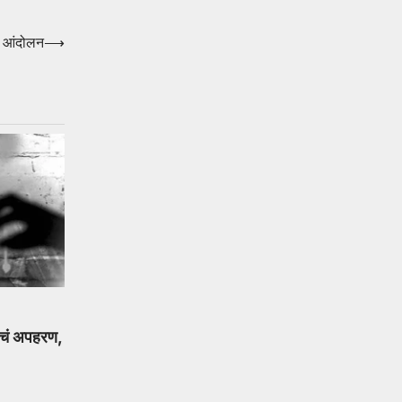
र आंदोलन
⟶
िनीचं अपहरण,