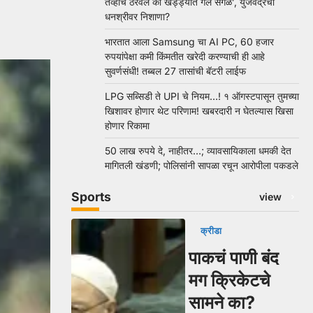
तेव्हाच ठरवलं की खड्ड्यात गेले सगळे’, युजवेंद्रचा
धनश्रीवर निशाणा?
भारतात आला Samsung चा AI PC, 60 हजार
रुपयांपेक्षा कमी किंमतीत खरेदी करण्याची ही आहे
सुवर्णसंधी! तब्बल 27 तासांची बॅटरी लाईफ
LPG सब्सिडी ते UPI चे नियम…! १ ऑगस्टपासून तुमच्या
खिशावर होणार थेट परिणाम! खबरदारी न घेतल्यास खिसा
होणार रिकामा
50 लाख रुपये दे, नाहीतर…; व्यावसायिकाला धमकी देत
मागितली खंडणी; पोलिसांनी सापळा रचून आरोपीला पकडले
Sports
view
क्रीडा
पाकचं पाणी बंद
मग क्रिकेटचे
सामने का?