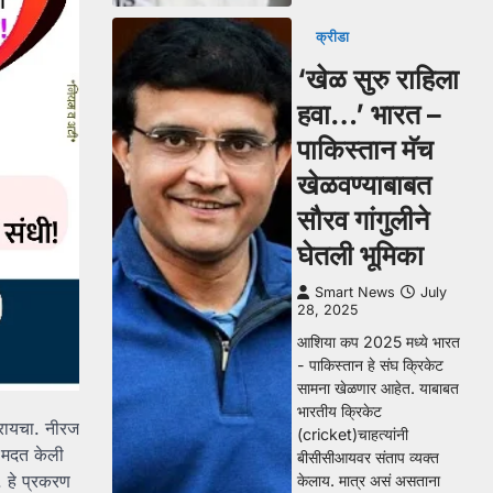
क्रीडा
‘खेळ सुरु राहिला
हवा…’ भारत –
पाकिस्तान मॅच
खेळवण्याबाबत
सौरव गांगुलीने
घेतली भूमिका
Smart News
July
28, 2025
आशिया कप 2025 मध्ये भारत
- पाकिस्तान हे संघ क्रिकेट
सामना खेळणार आहेत. याबाबत
भारतीय क्रिकेट
करायचा. नीरज
(cricket)चाहत्यांनी
ा मदत केली
बीसीसीआयवर संताप व्यक्त
. हे प्रकरण
केलाय. मात्र असं असताना