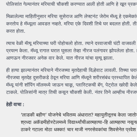
पोलिसांत गेल्यानंतर मरियाची चौकशी करण्यात आली होती आणि हे खून प्रक
मिळालेल्या माहितीनुसार मरिया सुसेराज आणि लेफ्टनंट जेरोम मॅथ्यू हे एकम
करतोय हे मॅथ्यूला आवडत नव्हते. मरिया एके दिवशी तिचे घर बदलत होती. ती 
करत होता.
त्याच वेळी मॅत्यू मरियाच्या घरी पोहोचलो होता. त्याने दरवाजाची घंटी वाजव
प्रयत्न केला. मॅथ्यू रागात घरात घुसला तेव्हा नीरज पलंगावर झोपलेला होता.
आणऊन नीरजवर अनेक वार केले. यात नीरज यांचा मृत्यू झाला.
ही हत्या झाल्यानंतर मरियाने नीरजच्या मृतदेहाची विल्हेवाट लावली. तिच्य
नीरजचा मृतदेह दुसरीकडे ठेवून मरिया आणि मॅथ्यूने शरीरसंबंध प्रस्थापित केल
मॅथ्यू यांनी शॉपिंग मॉलमध्ये जाऊन चाकू, प्लास्टिकची बॅग, पेट्रोल खरेदी क
टाकले. पोलिसांनी मात्र तिची कसून चौकशी केली. नंतर तिने आम्हीच नीरजचा 
हेही वाचा :
‘लाडकी बहीण’ योजनेचे भवितव्य अंधारात? महायुतीतूनच केला जातोय
श्रध्दा अकॅडमीहोस्टेलमध्ये विद्यार्थ्यांचीआत्महत्या-हि आत्महत्या 
ठाकरे गटाला मोठा धक्का! चार माजी नगरसेवकांचा शिवसेनेत प्रवेश