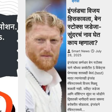
क्रीडा
इंग्लंडचा विजय
हिसकावला, बेन
स्टोक्स जडेजा-
सुंदरचं नाव घेत
काय म्हणाला?
Smart News
July
28, 2025
इंग्लंडचा कर्णधार बेन स्टोक्स
याने चौथ्या कसोटीत 5 विकेट्स
घेण्यासह शतकही केलं.(test)
मात्र त्यानंतरही इंग्लंड
मँचेस्टरमध्ये विजय मिळवू
शकली नाही. रवींद्र जडेजा
आणि वॉशिंग्टन सुंदर या जोडीने
द्विशतकी भागीदारी करत सामना
बरोबरीत सोडवला. इंग्लंडने
मँचेस्टरमध्ये…