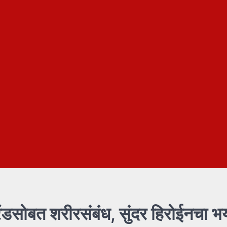
रेंडसोबत शरीरसंबंध, सुंदर हिरोईनचा 