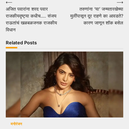
Post
⟵
⟶
अजित पवारांना शरद पवार
तरुणांना ‘या’ जन्मतारखेच्या
navigation
राजकीयदृष्ट्या कधीच…. संजय
मुलींपासून दूर राहणे का आवडते?
राऊतांचं खळबळजनक राजकीय
कारण जाणून शॉक बसेल
विधान
Related Posts
मनोरंजन