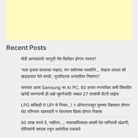
Recent Posts
मोठी आनंदवार्ता! घरगुती गॅस सिलेंडर होणार स्वस्त?
‘मला ड्रामा करायचा नव्हता, पण समोरच्या व्यक्तीने… तेव्हाच ठरवलं की
खड्ड्यात गेले सगळे’, युजवेंद्रचा धनश्रीवर निशाणा?
भारतात आला Samsung चा AI PC, 60 हजार रुपयांपेक्षा कमी किंमतीत
खरेदी करण्याची ही आहे सुवर्णसंधी! तब्बल 27 तासांची बॅटरी लाईफ
LPG सब्सिडी ते UPI चे नियम…! १ ऑगस्टपासून तुमच्या खिशावर होणार
थेट परिणाम! खबरदारी न घेतल्यास खिसा होणार रिकामा
50 लाख रुपये दे, नाहीतर…; व्यावसायिकाला धमकी देत मागितली खंडणी;
पोलिसांनी सापळा रचून आरोपीला पकडले