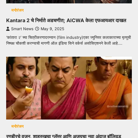
मनोरंजन
Kantara 2 चे निर्माते अडचणीत; AICWA केला एफआयआर दाखल
Smart News
May 9, 2025
‘कांतारा २’ च्या चित्रीकरणादरम्यान (film industry)एका ज्युनियर कलाकाराच्या मृत्यूची
निष्पक्ष चौकशी करण्याची मागणी ऑल इंडिया सिने वर्कर्स असोसिएशनने केली आहे.…
मनोरंजन
रणबीरचे वजन, शाहरुखचा ग्लॅमर आणि अजयचा नवा अंदाज बॉलिवूड