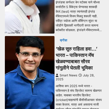
इंग्लंडचा कर्णधार बेन स्टोक्स याने चौथ्या
कसोटीत 5 विकेट्स घेण्यासह शतकही
केलं.(test) मात्र त्यानंतरही इंग्लंड
मँचेस्टरमध्ये विजय मिळवू शकली नाही.
रवींद्र जडेजा आणि वॉशिंग्टन सुंदर या
जोडीने द्विशतकी भागीदारी करत सामना
बरोबरीत सोडवला. इंग्लंडने मँचेस्टरमध्ये…
क्रीडा
‘खेळ सुरु राहिला हवा…’
भारत – पाकिस्तान मॅच
खेळवण्याबाबत सौरव
गांगुलीने घेतली भूमिका
Smart News
July 28,
2025
आशिया कप 2025 मध्ये भारत -
पाकिस्तान हे संघ क्रिकेट सामना खेळणार
आहेत. याबाबत भारतीय क्रिकेट
(cricket)चाहत्यांनी बीसीसीआयवर संताप
व्यक्त केलाय. मात्र असं असताना माजी