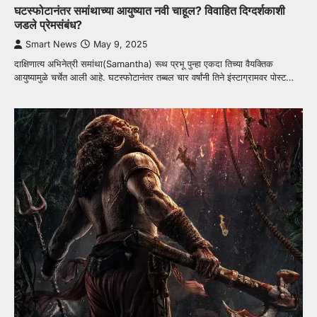
घटस्फोटानंतर समांथाच्या आयुष्यात नवी चाहूल? विवाहित दिग्दर्शकाशी
जडले प्रेमसंबंध?
Smart News
May 9, 2025
दाक्षिणात्य अभिनेत्री समांथा(Samantha) रूथ प्रभू पुन्हा एकदा तिच्या वैयक्तिक
आयुष्यामुळे चर्चेत आली आहे. घटस्फोटानंतर तब्बल चार वर्षांनी तिने इंस्टाग्रामवर पोस्ट…