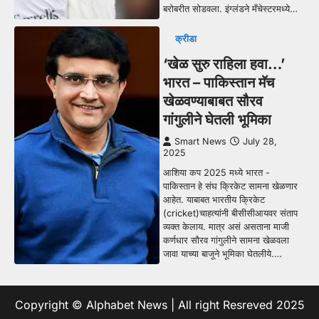
बरोबरीत सोडवला. इंग्लंडने मँचेस्टरमध्ये…
क्रीडा
‘खेळ सुरु राहिला हवा…’
भारत – पाकिस्तान मॅच
खेळवण्याबाबत सौरव
गांगुलीने घेतली भूमिका
Smart News
July 28,
2025
आशिया कप 2025 मध्ये भारत -
पाकिस्तान हे संघ क्रिकेट सामना खेळणार
आहेत. याबाबत भारतीय क्रिकेट
(cricket)चाहत्यांनी बीसीसीआयवर संताप
व्यक्त केलाय. मात्र असं असताना माजी
कर्णधार सौरव गांगुलीने सामना खेळवला
जावा याच्या बाजूने भूमिका घेतलीये.…
Copyright © Alphabet News | All right Resreved 2025