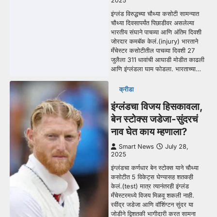
2025
इंग्लंड विरुद्धच्या चौथ्या कसोटी सामन्यात
चौथ्या दिवसापर्यंत पिछाडीवर असलेल्या
भारतीय संघाने पाचव्या आणि अंतिम दिवशी
जोरदार कमबॅक केलं.(injury) भारताने
मँचेस्टर कसोटीतील पाचव्या दिवशी 27
जुलैला 311 धावांची आघाडी मोडीत काढली
आणि इंग्लंडला घाम फोडला. भारताच्या…
क्रीडा
इंग्लंडचा विजय हिसकावला,
बेन स्टोक्स जडेजा-सुंदरचं
नाव घेत काय म्हणाला?
Smart News
July 28,
2025
इंग्लंडचा कर्णधार बेन स्टोक्स याने चौथ्या
कसोटीत 5 विकेट्स घेण्यासह शतकही
केलं.(test) मात्र त्यानंतरही इंग्लंड
मँचेस्टरमध्ये विजय मिळवू शकली नाही.
रवींद्र जडेजा आणि वॉशिंग्टन सुंदर या
जोडीने द्विशतकी भागीदारी करत सामना