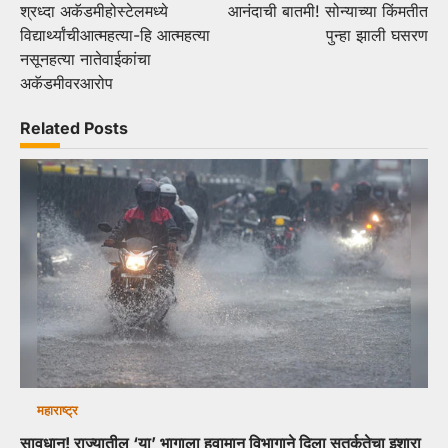
श्रध्दा अकॅडमीहोस्टेलमध्ये
आनंदाची बातमी! सोन्याच्या किंमतीत
navigation
विद्यार्थ्यांचीआत्महत्या-हि आत्महत्या
पुन्हा झाली घसरण
नसूनहत्या नातेवाईकांचा
अकॅडमीवरआरोप
Related Posts
महाराष्ट्र
सावधान! राज्यातील ‘या’ भागाला हवामान विभागाने दिला सतर्कतेचा इशारा