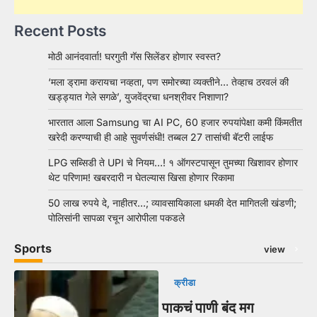
Recent Posts
मोठी आनंदवार्ता! घरगुती गॅस सिलेंडर होणार स्वस्त?
‘मला ड्रामा करायचा नव्हता, पण समोरच्या व्यक्तीने… तेव्हाच ठरवलं की
खड्ड्यात गेले सगळे’, युजवेंद्रचा धनश्रीवर निशाणा?
भारतात आला Samsung चा AI PC, 60 हजार रुपयांपेक्षा कमी किंमतीत
खरेदी करण्याची ही आहे सुवर्णसंधी! तब्बल 27 तासांची बॅटरी लाईफ
LPG सब्सिडी ते UPI चे नियम…! १ ऑगस्टपासून तुमच्या खिशावर होणार
थेट परिणाम! खबरदारी न घेतल्यास खिसा होणार रिकामा
50 लाख रुपये दे, नाहीतर…; व्यावसायिकाला धमकी देत मागितली खंडणी;
पोलिसांनी सापळा रचून आरोपीला पकडले
Sports
view
क्रीडा
पाकचं पाणी बंद मग