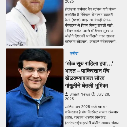
2025
इंग्लंडचा कर्णधार बेन स्टोक्स याने चौथ्या
कसोटीत 5 विकेट्स घेण्यासह शतकही
केलं.(test) मात्र त्यानंतरही इंग्लंड
मँचेस्टरमध्ये विजय मिळवू शकली नाही.
रवींद्र जडेजा आणि वॉशिंग्टन सुंदर या
जोडीने द्विशतकी भागीदारी करत सामना
बरोबरीत सोडवला. इंग्लंडने मँचेस्टरमध्ये…
क्रीडा
‘खेळ सुरु राहिला हवा…’
भारत – पाकिस्तान मॅच
खेळवण्याबाबत सौरव
गांगुलीने घेतली भूमिका
Smart News
July 28,
2025
आशिया कप 2025 मध्ये भारत -
पाकिस्तान हे संघ क्रिकेट सामना खेळणार
आहेत. याबाबत भारतीय क्रिकेट
(cricket)चाहत्यांनी बीसीसीआयवर संताप