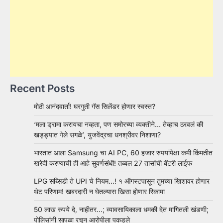
Recent Posts
मोठी आनंदवार्ता! घरगुती गॅस सिलेंडर होणार स्वस्त?
‘मला ड्रामा करायचा नव्हता, पण समोरच्या व्यक्तीने… तेव्हाच ठरवलं की
खड्ड्यात गेले सगळे’, युजवेंद्रचा धनश्रीवर निशाणा?
भारतात आला Samsung चा AI PC, 60 हजार रुपयांपेक्षा कमी किंमतीत
खरेदी करण्याची ही आहे सुवर्णसंधी! तब्बल 27 तासांची बॅटरी लाईफ
LPG सब्सिडी ते UPI चे नियम…! १ ऑगस्टपासून तुमच्या खिशावर होणार
थेट परिणाम! खबरदारी न घेतल्यास खिसा होणार रिकामा
50 लाख रुपये दे, नाहीतर…; व्यावसायिकाला धमकी देत मागितली खंडणी;
पोलिसांनी सापळा रचून आरोपीला पकडले