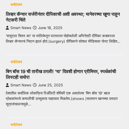
मनोरंजन
लिव्हर कॅन्सर सर्जरीनंतर दीपिकाची अशी अवस्था; मानेवरच्या खुणा पाहून
नेटकरी चिंते
Smart News
June 18, 2025
‘ससुराल सिमर का’ या मालिकेतून घराघरात पोहोचलेली अभिनेत्री दीपिका कक्करला
लिव्हर कॅन्सरचं निदान झालं होतं.(surgery) दीपिकाने सोशल मीडियावर पोस्ट लिहित…
मनोरंजन
बिग बॉस 19 ची तारीख ठरली! ‘या’ दिवशी होणार प्रीमियर, स्पर्धकांची
लिस्टही समोर!
Smart News
June 25, 2025
देशातील सर्वाधिक लोकप्रिय रिअ‍ॅलिटी शोंपैकी एक असलेल्या ‘बिग बॉस 19’ बद्दल
प्रेक्षकांमध्ये कमालीची उत्सुकता पाहायला मिळतेय.(shows )सलमान खानच्या दमदार
सूत्रसंचालनामुळे…
मनोरंजन