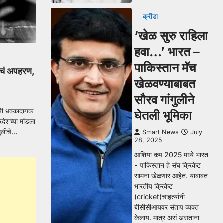
क्रीडा
‘खेळ सुरु राहिला
हवा…’ भारत –
पाकिस्तान मॅच
िनीचं अपहरण,
खेळवण्याबाबत
सौरव गांगुलीने
याची धक्कादायक
घेतली भूमिका
देशच्या मांडला
मुलीचे…
Smart News
July
28, 2025
आशिया कप 2025 मध्ये भारत
- पाकिस्तान हे संघ क्रिकेट
सामना खेळणार आहेत. याबाबत
भारतीय क्रिकेट
(cricket)चाहत्यांनी
बीसीसीआयवर संताप व्यक्त
केलाय. मात्र असं असताना