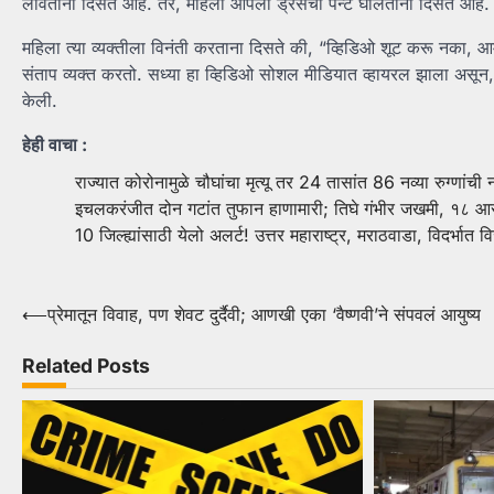
लावताना दिसत आहे. तर, महिला आपली ड्रेसची पॅन्ट घालताना दिसत आहे.
महिला त्या व्यक्तीला विनंती करताना दिसते की, “व्हिडिओ शूट करू नका, आम्ह
संताप व्यक्त करतो. सध्या हा व्हिडिओ सोशल मीडियात व्हायरल झाला असून, 
केली.
हेही वाचा :
राज्यात कोरोनामुळे चौघांचा मृत्यू तर 24 तासांत 86 नव्या रुग्णांची न
इचलकरंजीत दोन गटांत तुफान हाणामारी; तिघे गंभीर जखमी, १८ आ
10 जिल्ह्यांसाठी येलो अलर्ट! उत्तर महाराष्ट्र, मराठवाडा, विदर्भात
Post
⟵
प्रेमातून विवाह, पण शेवट दुर्दैवी; आणखी एका ‘वैष्णवी’ने संपवलं आयुष्य
navigation
Related Posts