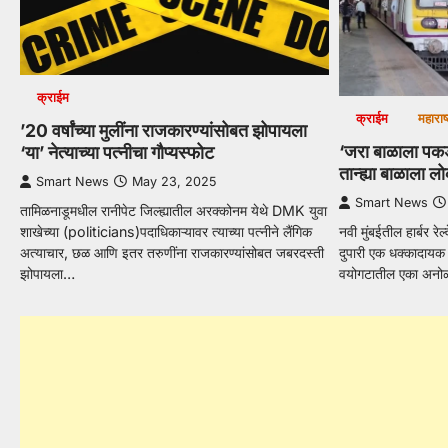
क्राईम
क्राईम
महाराष्
’20 वर्षांच्या मुलींना राजकारण्यांसोबत झोपायला
‘जरा बाळाला पकड
‘या’ नेत्याच्या पत्नीचा गौप्यस्फोट
तान्ह्या बाळाला 
Smart News
May 23, 2025
Smart News
तामिळनाडूमधील रानीपेट जिल्ह्यातील अरक्कोनम येथे DMK युवा
शाखेच्या (politicians)पदाधिकाऱ्यावर त्याच्या पत्नीने लैंगिक
नवी मुंबईतील हार्बर रेल
अत्याचार, छळ आणि इतर तरुणींना राजकारण्यांसोबत जबरदस्ती
दुपारी एक धक्कादाय
झोपायला…
वयोगटातील एका अन