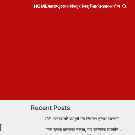
HOME
महाराष्ट्र
राजकीय
क्राईम
क्रीडा
तंत्रज्ञान
आरोग्य
Recent Posts
मोठी आनंदवार्ता! घरगुती गॅस सिलेंडर होणार स्वस्त?
ओ
‘मला ड्रामा करायचा नव्हता, पण समोरच्या व्यक्तीने…