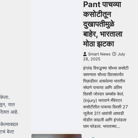
Pant पाचव्या
कसोटीतून
दुखापतीमुळे
बाहेर, भारताला
मोठा झटका
Smart News
July
28, 2025
इंग्लंड विरुद्धच्या चौथ्या कसोटी
सामन्यात चौथ्या दिवसापर्यंत
पिछाडीवर असलेल्या भारतीय
संघाने पाचव्या आणि अंतिम
दिवशी जोरदार कमबॅक केलं.
 केला.
(injury) भारताने मँचेस्टर
सून, यात
कसोटीतील पाचव्या दिवशी 27
 दिसत आहे.
जुलैला 311 धावांची आघाडी
मोडीत काढली आणि इंग्लंडला
ेल्याबद्दल
घाम फोडला. भारताच्या…
चं बेल्ट