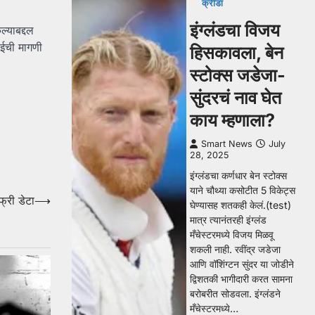
क्रीडा
इंग्लंडचा विजय
्याबद्दल
ाईची मागणी
हिसकावला, बेन
स्टोक्स जडेजा-
सुंदरचं नाव घेत
काय म्हणाला?
Smart News
July
28, 2025
इंग्लंडचा कर्णधार बेन स्टोक्स
याने चौथ्या कसोटीत 5 विकेट्स
्री डेटा
⟶
घेण्यासह शतकही केलं.(test)
मात्र त्यानंतरही इंग्लंड
मँचेस्टरमध्ये विजय मिळवू
शकली नाही. रवींद्र जडेजा
आणि वॉशिंग्टन सुंदर या जोडीने
द्विशतकी भागीदारी करत सामना
बरोबरीत सोडवला. इंग्लंडने
मँचेस्टरमध्ये…