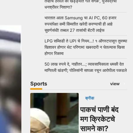
तेव्हाच ठरवलं की खड्ड्यात गेले सगळे’, युजवेंद्रचा
धनश्रीवर निशाणा?
भारतात आला Samsung चा AI PC, 60 हजार
रुपयांपेक्षा कमी किंमतीत खरेदी करण्याची ही आहे
सुवर्णसंधी! तब्बल 27 तासांची बॅटरी लाईफ
LPG सब्सिडी ते UPI चे नियम…! १ ऑगस्टपासून तुमच्या
खिशावर होणार थेट परिणाम! खबरदारी न घेतल्यास खिसा
होणार रिकामा
50 लाख रुपये दे, नाहीतर…; व्यावसायिकाला धमकी देत
मागितली खंडणी; पोलिसांनी सापळा रचून आरोपीला पकडले
Sports
view
क्रीडा
पाकचं पाणी बंद
मग क्रिकेटचे
सामने का?