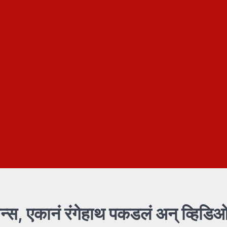
मान्स, एकानं रंगेहाथ पकडलं अन् व्हिडि