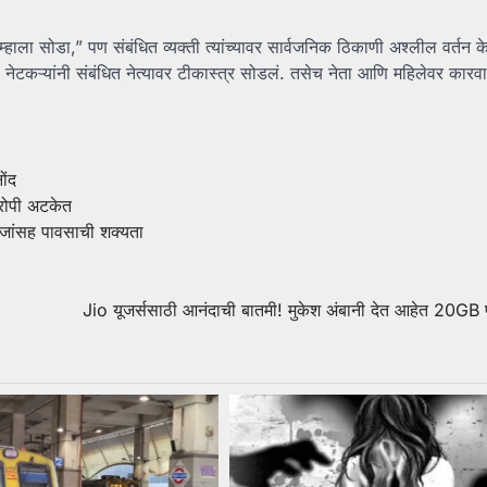
ाला सोडा,” पण संबंधित व्यक्ती त्यांच्यावर सार्वजनिक ठिकाणी अश्लील वर्तन केल
नेटकऱ्यांनी संबंधित नेत्यावर टीकास्त्र सोडलं. तसेच नेता आणि महिलेवर कारव
ोंद
रोपी अटकेत
 विजांसह पावसाची शक्यता
Jio यूजर्ससाठी आनंदाची बातमी! मुकेश अंबानी देत आहेत 20GB फ