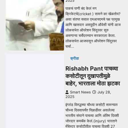
2025
पाकचं पाणी बंद केलं मग
क्रिकेटचे(cricket ) सामने का खेळतोय?
असा संतप्त सवाल एमआयएमचे पक्ष प्रमुख
आणि खासदार असदुद्दीन औवेसी यांनी आज
लोकसभेत ऑपरेशन सिंदूरवर सुरु
असणाऱ्या चर्चेदरम्यान सरकारला केला.
लोकसभेत आजपासून ऑपरेशन सिंदूरवर
चर्चा…
क्रीडा
Rishabh Pant पाचव्या
कसोटीतून दुखापतीमुळे
बाहेर, भारताला मोठा झटका
Smart News
July 28,
2025
इंग्लंड विरुद्धच्या चौथ्या कसोटी सामन्यात
चौथ्या दिवसापर्यंत पिछाडीवर असलेल्या
भारतीय संघाने पाचव्या आणि अंतिम दिवशी
जोरदार कमबॅक केलं.(injury) भारताने
मँचेस्टर कसोटीतील पाचव्या दिवशी 27