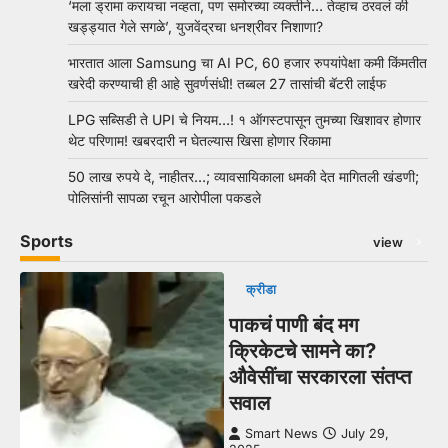
‘मला ड्रामा करायचा नव्हता, पण समोरच्या व्यक्तीने… तेव्हाच ठरवलं की
खड्ड्यात गेले सगळे’, युजवेंद्रचा धनश्रीवर निशाणा?
भारतात आला Samsung चा AI PC, 60 हजार रुपयांपेक्षा कमी किंमतीत
खरेदी करण्याची ही आहे सुवर्णसंधी! तब्बल 27 तासांची बॅटरी लाईफ
LPG सब्सिडी ते UPI चे नियम…! १ ऑगस्टपासून तुमच्या खिशावर होणार
थेट परिणाम! खबरदारी न घेतल्यास खिसा होणार रिकामा
50 लाख रुपये दे, नाहीतर…; व्यावसायिकाला धमकी देत मागितली खंडणी;
पोलिसांनी सापळा रचून आरोपीला पकडले
Sports
view
क्रीडा
पाकचं पाणी बंद मग
क्रिकेटचे सामने का?
औवेसींचा सरकारला संतप्त
सवाल
Smart News
July 29,