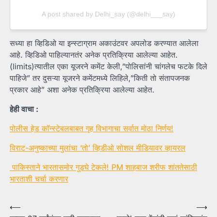
A post shared by Delhi_say (@delhi___say)
सध्या हा व्हिडिओ या इन्स्टाग्राम अकाउंटवर अपलोड करण्यात आलेला
आहे. व्हिडिओ पाहिल्यानतंर अनेक प्रतिक्रिया आलेल्या आहेत.
(limits)त्यातील एका यूजरने कमेंट केली,”पोलिसांनी चांगलेच फटके दिले
पाहिजे” तर दुसऱ्या यूजरने कमेंटमध्ये लिहिले,”किती तो संतापजनक
प्रकार आहे” अशा अनेक प्रतिक्रिया आलेल्या आहेत.
हेही वाचा :
पोलीस हेड कॉन्स्टेबलबाबत गृह विभागाचा सर्वात मोठा निर्णय!
विराट-अनुष्काच्या मुलांचा ‘तो’ व्हिडीओ सोशल मीडियावर व्हायरल
पाकिस्ताने भारतासमोर गुडघे टेकले! PM शाहबाज शरीफ शांततेसाठी
भारताशी चर्चा करणार
Post
⟵
⟶