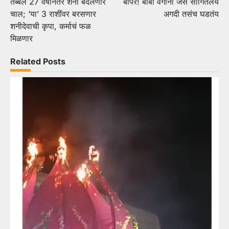
तब्बल 27 वर्षांनंतर शनी बदलणार
बापरे! बाबा वेंगांनी जसं सांगितलंय
navigation
चाल; ‘या’ 3 राशींवर बरसणार
अगदी तसंच घडतंय
शनीदेवाची कृपा, कर्माचं फळ
मिळणार
Related Posts