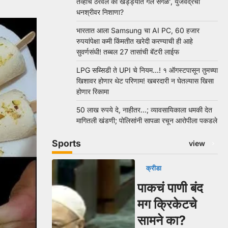
तेव्हाच ठरवलं की खड्ड्यात गेले सगळे’, युजवेंद्रचा
धनश्रीवर निशाणा?
भारतात आला Samsung चा AI PC, 60 हजार
रुपयांपेक्षा कमी किंमतीत खरेदी करण्याची ही आहे
सुवर्णसंधी! तब्बल 27 तासांची बॅटरी लाईफ
LPG सब्सिडी ते UPI चे नियम…! १ ऑगस्टपासून तुमच्या
खिशावर होणार थेट परिणाम! खबरदारी न घेतल्यास खिसा
होणार रिकामा
50 लाख रुपये दे, नाहीतर…; व्यावसायिकाला धमकी देत
मागितली खंडणी; पोलिसांनी सापळा रचून आरोपीला पकडले
Sports
view
क्रीडा
पाकचं पाणी बंद
मग क्रिकेटचे
सामने का?