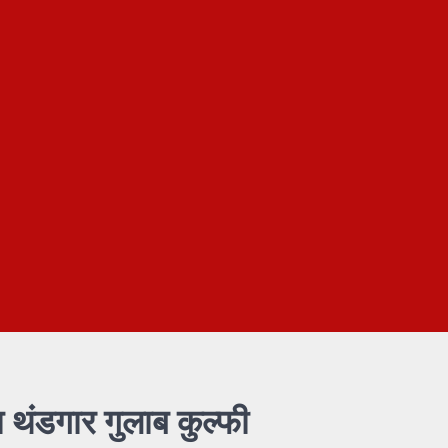
ा थंडगार गुलाब कुल्फी