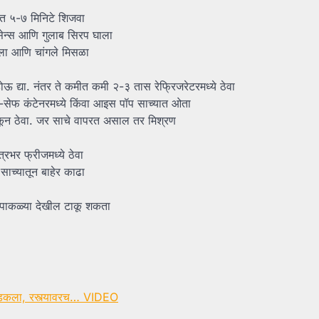
ंत ५-७ मिनिटे शिजवा
/एसेन्स आणि गुलाब सिरप घाला
ला आणि चांगले मिसळा
द्या. नंतर ते कमीत कमी २-३ तास ​​रेफ्रिजरेटरमध्ये ठेवा
र-सेफ कंटेनरमध्ये किंवा आइस पॉप साच्यात ओता
ाकून ठेवा. जर साचे वापरत असाल तर मिश्रण
्रभर फ्रीजमध्ये ठेवा
साच्यातून बाहेर काढा
या पाकळ्या देखील टाकू शकता
रा भडकला, रस्त्यावरच… VIDEO