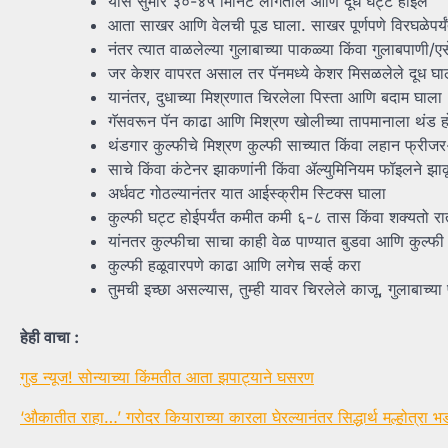
यास सुमारे ३०-४५ मिनिटे लागतील आणि दूध घट्ट होईल
आता साखर आणि वेलची पूड घाला. साखर पूर्णपणे विरघळेपर्य
नंतर त्यात वाळलेल्या गुलाबाच्या पाकळ्या किंवा गुलाबपाणी
जर केशर वापरत असाल तर पॅनमध्ये केशर मिसळलेले दूध घा
यानंतर, दुधाच्या मिश्रणात चिरलेला पिस्ता आणि बदाम घाला
गॅसवरून पॅन काढा आणि मिश्रण खोलीच्या तापमानाला थंड होऊ 
थंडगार कुल्फीचे मिश्रण कुल्फी साच्यात किंवा लहान फ्रीज
साचे किंवा कंटेनर झाकणांनी किंवा ॲल्युमिनियम फॉइलने झ
अर्धवट गोठल्यानंतर यात आईस्क्रीम स्टिक्स घाला
कुल्फी घट्ट होईपर्यंत कमीत कमी ६-८ तास किंवा शक्यतो रात
यांनतर कुल्फीचा साचा काही वेळ पाण्यात बुडवा आणि कुल्फी 
कुल्फी हळूवारपणे काढा आणि लगेच सर्व्ह करा
तुमची इच्छा असल्यास, तुम्ही यावर चिरलेले काजू, गुलाबाच्
हेही वाचा :
गुड न्यूज! सोन्याच्या किंमतीत आता झपाट्याने घसरण
‘औकातीत राहा…’ गरोदर कियाराच्या कारला घेरल्यानंतर सिद्धार्थ मल्होत्