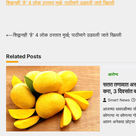
शिकूनही ‘हे’ 4 लोक ठरतात मुर्ख; पाठीमागे उडवली जाते खिल्ली
Post
⟵
शिकूनही ‘हे’ 4 लोक ठरतात मुर्ख; पाठीमागे उडवली जाते खिल्ली
navigation
Related Posts
आरोग्य
सतत तणावात असाल
करा, 3 दिवसांत व्
Smart News
आजच्या धावपळीच्या जी
कोणत्या ना कोणत्या ग
आपण अनेकदा छोट्या छ