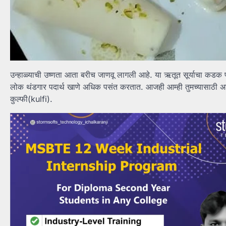
उन्हाळ्याची उष्णता आता बरीच जाणवू लागली आहे. या ऋतूत सूर्याचा कडक 
लोक थंडगार पदार्थ खाणे अधिक पसंत करतात. आजही आम्ही तुमच्यासाठी अ
कुल्फी(kulfi).