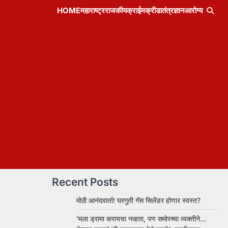
HOME
महाराष्ट्र
राजकीय
क्राईम
क्रीडा
तंत्रज्ञान
आरोग्य
Recent Posts
मोठी आनंदवार्ता! घरगुती गॅस सिलेंडर होणार स्वस्त?
‘मला ड्रामा करायचा नव्हता, पण समोरच्या व्यक्तीने…