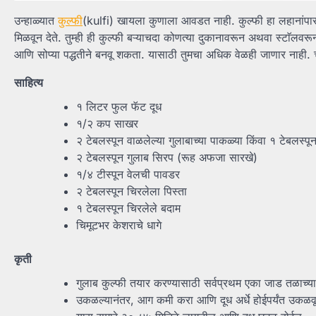
उन्हाळ्यात
कुल्फी
(kulfi) खायला कुणाला आवडत नाही. कुल्फी हा लहानांपासून 
मिळवून देते. तुम्ही ही कुल्फी बऱ्याचदा कोणत्या दुकानावरून अथवा स्टाॅलव
आणि सोप्या पद्धतीने बनवू शकता. यासाठी तुमचा अधिक वेळही जाणार नाही.
साहित्य
१ लिटर फुल फॅट दूध
१/२ कप साखर
२ टेबलस्पून वाळलेल्या गुलाबाच्या पाकळ्या किंवा १ टेबलस्प
२ टेबलस्पून गुलाब सिरप (रूह अफजा सारखे)
१/४ टीस्पून वेलची पावडर
२ टेबलस्पून चिरलेला पिस्ता
१ टेबलस्पून चिरलेले बदाम
चिमूटभर केशराचे धागे
कृती
गुलाब कुल्फी तयार करण्यासाठी सर्वप्रथम एका जाड तळाच्या
उकळल्यानंतर, आग कमी करा आणि दूध अर्धे होईपर्यंत उकळवू