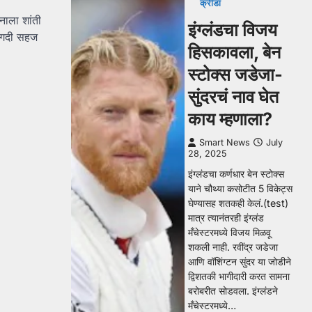
क्रीडा
नाला शांती
इंग्लंडचा विजय
 अगदी सहज
हिसकावला, बेन
स्टोक्स जडेजा-
सुंदरचं नाव घेत
काय म्हणाला?
Smart News
July
28, 2025
इंग्लंडचा कर्णधार बेन स्टोक्स
याने चौथ्या कसोटीत 5 विकेट्स
घेण्यासह शतकही केलं.(test)
मात्र त्यानंतरही इंग्लंड
मँचेस्टरमध्ये विजय मिळवू
शकली नाही. रवींद्र जडेजा
आणि वॉशिंग्टन सुंदर या जोडीने
द्विशतकी भागीदारी करत सामना
बरोबरीत सोडवला. इंग्लंडने
मँचेस्टरमध्ये…