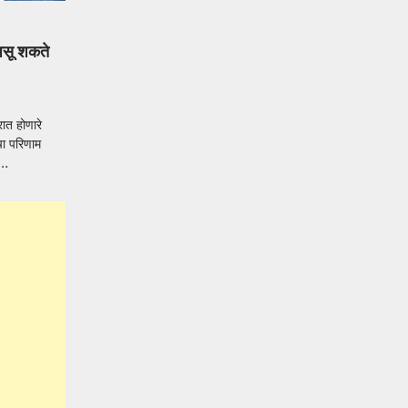
सू शकते
ात होणारे
चा परिणाम
र…