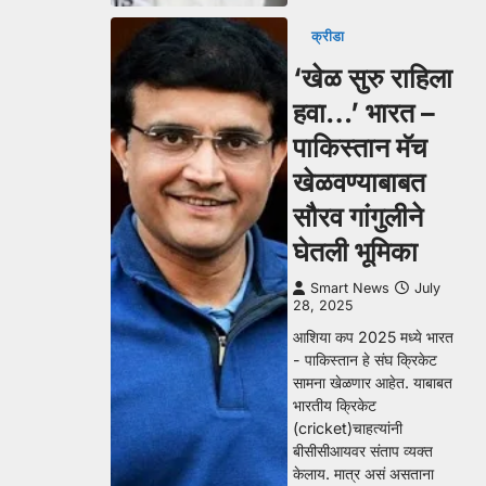
क्रीडा
‘खेळ सुरु राहिला
हवा…’ भारत –
पाकिस्तान मॅच
खेळवण्याबाबत
सौरव गांगुलीने
घेतली भूमिका
Smart News
July
28, 2025
आशिया कप 2025 मध्ये भारत
- पाकिस्तान हे संघ क्रिकेट
सामना खेळणार आहेत. याबाबत
भारतीय क्रिकेट
(cricket)चाहत्यांनी
बीसीसीआयवर संताप व्यक्त
केलाय. मात्र असं असताना