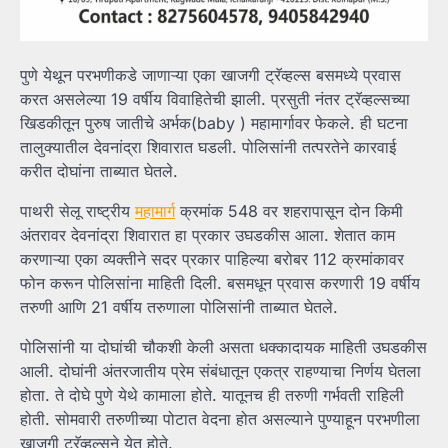
पुणे येथून परभणीकडे जाणाऱ्या एका खाजगी ट्रॅव्हल्स बसमध्ये प्रवास
करत असलेल्या 19 वर्षीय विवाहितेची झाली. प्रसुती नंतर ट्रॅव्हल्सच्या
खिडकीतून पुरुष जातीचे अर्भक(baby ) महामार्गावर फेकले. ही घटना
तालुक्यातील देवनांद्रा शिवारात घडली. पोलिसांनी तत्परतेने कारवाई
करीत दोघांना ताब्यात घेतले.
पाथरी सेलू राष्ट्रीय
महामार्ग
क्रमांक 548 वर शहरापासून दोन किमी
अंतरावर देवनांद्रा शिवारात हा प्रकार उघडकीस आला. शेतात काम
करणाऱ्या एका व्यक्तीने सदर प्रकार पाहिल्या बरोबर 112 क्रमांकावर
फोन करून पोलिसांना माहिती दिली. बसमधून प्रवास करणारी 19 वर्षीय
तरुणी आणि 21 वर्षीय तरुणाला पोलिसांनी ताब्यात घेतले.
पोलिसांनी या दोघांची चौकशी केली असता धक्कादायक माहिती उघडकीस
आली. दोघांनी अंतरजातीय प्रेम संबंधातून एकत्र राहण्याचा निर्णय घेतला
होता. ते दोघे पुणे येथे कामाला होते. यातूनच ही तरुणी गर्भवती राहिली
होती. सोमवारी तरुणीच्या पोटात वेदना होत असल्याने पुण्याहून परभणीला
खाजगी ट्रॅव्हल्सने येत होते.