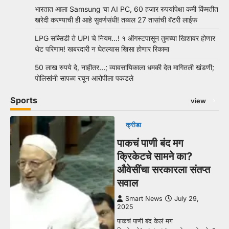
भारतात आला Samsung चा AI PC, 60 हजार रुपयांपेक्षा कमी किंमतीत
खरेदी करण्याची ही आहे सुवर्णसंधी! तब्बल 27 तासांची बॅटरी लाईफ
LPG सब्सिडी ते UPI चे नियम…! १ ऑगस्टपासून तुमच्या खिशावर होणार
थेट परिणाम! खबरदारी न घेतल्यास खिसा होणार रिकामा
50 लाख रुपये दे, नाहीतर…; व्यावसायिकाला धमकी देत मागितली खंडणी;
पोलिसांनी सापळा रचून आरोपीला पकडले
Sports
view
क्रीडा
पाकचं पाणी बंद मग
क्रिकेटचे सामने का?
औवेसींचा सरकारला संतप्त
सवाल
Smart News
July 29,
2025
पाकचं पाणी बंद केलं मग