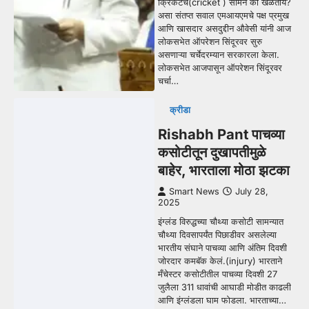
क्रिकेटचे(cricket ) सामने का खेळतोय?
असा संतप्त सवाल एमआयएमचे पक्ष प्रमुख
आणि खासदार असदुद्दीन औवेसी यांनी आज
लोकसभेत ऑपरेशन सिंदूरवर सुरु
असणाऱ्या चर्चेदरम्यान सरकारला केला.
लोकसभेत आजपासून ऑपरेशन सिंदूरवर
चर्चा…
क्रीडा
Rishabh Pant पाचव्या
कसोटीतून दुखापतीमुळे
बाहेर, भारताला मोठा झटका
Smart News
July 28,
2025
इंग्लंड विरुद्धच्या चौथ्या कसोटी सामन्यात
चौथ्या दिवसापर्यंत पिछाडीवर असलेल्या
भारतीय संघाने पाचव्या आणि अंतिम दिवशी
जोरदार कमबॅक केलं.(injury) भारताने
मँचेस्टर कसोटीतील पाचव्या दिवशी 27
जुलैला 311 धावांची आघाडी मोडीत काढली
आणि इंग्लंडला घाम फोडला. भारताच्या…