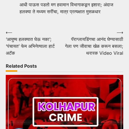
आधी पाऊस पडतो मग हवामान विभागाकडून इशारा; अंदाज
हलक्या ते मध्यम सरींचा, मात्र प्रत्यक्षात मुसळधार
Post
⟵
⟶
‘आयुष्य हलक्यात घेऊ नका’;
पॅराग्लायडिंगचा आनंद घेण्यासाठी
navigation
‘पंचायत’ फेम अभिनेत्याला हार्ट
गेला पण जीवाचा खेळ करून बसला;
अटॅक
थरारक Video Viral
Related Posts