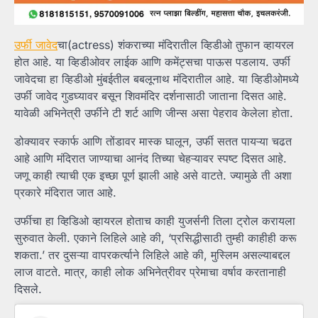
उर्फी जावेद
चा(actress) शंकराच्या मंदिरातील व्हिडीओ तुफान व्हायरल
होत आहे. या व्हिडीओवर लाईक आणि कमेंट्सचा पाऊस पडलाय. उर्फी
जावेदचा हा व्हिडीओ मुंबईतील बबलूनाथ मंदिरातील आहे. या व्हिडीओमध्ये
उर्फी जावेद गुडघ्यावर बसून शिवमंदिर दर्शनासाठी जाताना दिसत आहे.
यावेळी अभिनेत्री उर्फीने टी शर्ट आणि जीन्स असा पेहराव केलेला होता.
डोक्यावर स्कार्फ आणि तोंडावर मास्क घालून, उर्फी सतत पायऱ्या चढत
आहे आणि मंदिरात जाण्याचा आनंद तिच्या चेहऱ्यावर स्पष्ट दिसत आहे.
जणू काही त्याची एक इच्छा पूर्ण झाली आहे असे वाटते. ज्यामुळे ती अशा
प्रकारे मंदिरात जात आहे.
उर्फीचा हा व्हिडिओ व्हायरल होताच काही युजर्सनी तिला ट्रोल करायला
सुरुवात केली. एकाने लिहिले आहे की, ‘प्रसिद्धीसाठी तुम्ही काहीही करू
शकता.’ तर दुसऱ्या वापरकर्त्याने लिहिले आहे की, मुस्लिम असल्याबद्दल
लाज वाटते. मात्र, काही लोक अभिनेत्रीवर प्रेमाचा वर्षाव करतानाही
दिसले.