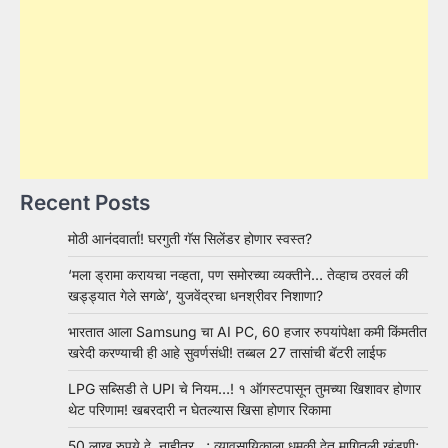
Recent Posts
मोठी आनंदवार्ता! घरगुती गॅस सिलेंडर होणार स्वस्त?
‘मला ड्रामा करायचा नव्हता, पण समोरच्या व्यक्तीने… तेव्हाच ठरवलं की
खड्ड्यात गेले सगळे’, युजवेंद्रचा धनश्रीवर निशाणा?
भारतात आला Samsung चा AI PC, 60 हजार रुपयांपेक्षा कमी किंमतीत
खरेदी करण्याची ही आहे सुवर्णसंधी! तब्बल 27 तासांची बॅटरी लाईफ
LPG सब्सिडी ते UPI चे नियम…! १ ऑगस्टपासून तुमच्या खिशावर होणार
थेट परिणाम! खबरदारी न घेतल्यास खिसा होणार रिकामा
50 लाख रुपये दे, नाहीतर…; व्यावसायिकाला धमकी देत मागितली खंडणी;