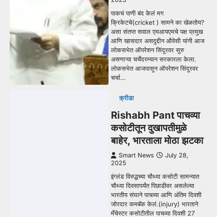
पाकचं पाणी बंद केलं मग
क्रिकेटचे(cricket ) सामने का खेळतोय?
असा संतप्त सवाल एमआयएमचे पक्ष प्रमुख
आणि खासदार असदुद्दीन औवेसी यांनी आज
लोकसभेत ऑपरेशन सिंदूरवर सुरु
असणाऱ्या चर्चेदरम्यान सरकारला केला.
लोकसभेत आजपासून ऑपरेशन सिंदूरवर
चर्चा…
क्रीडा
Rishabh Pant पाचव्या
कसोटीतून दुखापतीमुळे
बाहेर, भारताला मोठा झटका
Smart News
July 28,
2025
इंग्लंड विरुद्धच्या चौथ्या कसोटी सामन्यात
चौथ्या दिवसापर्यंत पिछाडीवर असलेल्या
भारतीय संघाने पाचव्या आणि अंतिम दिवशी
जोरदार कमबॅक केलं.(injury) भारताने
मँचेस्टर कसोटीतील पाचव्या दिवशी 27