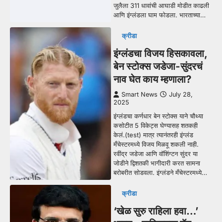
जुलैला 311 धावांची आघाडी मोडीत काढली
आणि इंग्लंडला घाम फोडला. भारताच्या…
क्रीडा
इंग्लंडचा विजय हिसकावला,
बेन स्टोक्स जडेजा-सुंदरचं
नाव घेत काय म्हणाला?
Smart News
July 28,
2025
इंग्लंडचा कर्णधार बेन स्टोक्स याने चौथ्या
कसोटीत 5 विकेट्स घेण्यासह शतकही
केलं.(test) मात्र त्यानंतरही इंग्लंड
मँचेस्टरमध्ये विजय मिळवू शकली नाही.
रवींद्र जडेजा आणि वॉशिंग्टन सुंदर या
जोडीने द्विशतकी भागीदारी करत सामना
बरोबरीत सोडवला. इंग्लंडने मँचेस्टरमध्ये…
क्रीडा
‘खेळ सुरु राहिला हवा…’