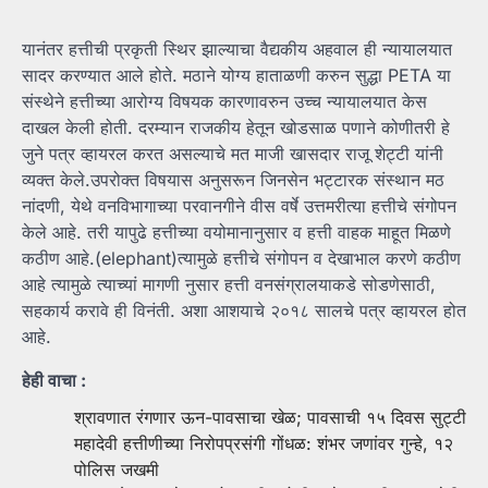
यानंतर हत्तीची प्रकृती स्थिर झाल्याचा वैद्यकीय अहवाल ही न्यायालयात
सादर करण्यात आले होते. मठाने योग्य हाताळणी करुन सुद्धा PETA या
संस्थेने हत्तीच्या आरोग्य विषयक कारणावरुन उच्च न्यायालयात केस
दाखल केली होती. दरम्यान राजकीय हेतून खोडसाळ पणाने कोणीतरी हे
जुने पत्र व्हायरल करत असल्याचे मत माजी खासदार राजू शेट्टी यांनी
व्यक्त केले.उपरोक्त विषयास अनुसरून जिनसेन भ‌ट्टारक संस्थान मठ
नांदणी, येथे वनविभागाच्या परवानगीने वीस वर्षे उत्तमरीत्या हत्तीचे संगोपन
केले आहे. तरी यापुढे हत्तीच्या वयोमानानुसार व हत्ती वाहक माहूत मिळणे
कठीण आहे.(elephant)त्यामुळे हत्तीचे संगोपन व देखाभाल करणे कठीण
आहे त्यामुळे त्याच्यां मागणी नुसार हत्ती वनसंग्रालयाकडे सोडणेसाठी,
सहकार्य करावे ही विनंती. अशा आशयाचे २०१८ सालचे पत्र व्हायरल होत
आहे.
हेही वाचा :
श्रावणात रंगणार ऊन-पावसाचा खेळ; पावसाची १५ दिवस सुट्टी
महादेवी हत्तीणीच्या निरोपप्रसंगी गोंधळ: शंभर जणांवर गुन्हे, १२
पोलिस जखमी