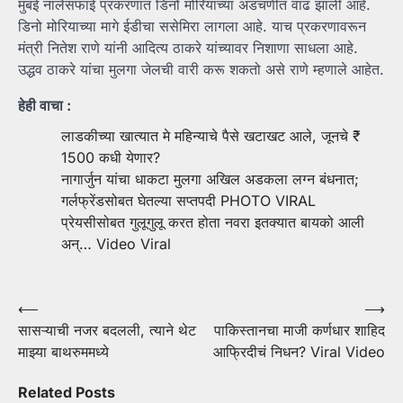
मुंबई नालेसफाई प्रकरणात डिनो मोरियाच्या अडचणीत वाढ झाली आहे.
डिनो मोरियाच्या मागे ईडीचा ससेमिरा लागला आहे. याच प्रकरणावरून
मंत्री नितेश राणे यांनी आदित्य ठाकरे यांच्यावर निशाणा साधला आहे.
उद्धव ठाकरे यांचा मुलगा जेलची वारी करू शकतो असे राणे म्हणाले आहेत.
हेही वाचा :
लाडकीच्या खात्यात मे महिन्याचे पैसे खटाखट आले, जूनचे ₹
1500 कधी येणार?
नागार्जुन यांचा धाकटा मुलगा अखिल अडकला लग्न बंधनात;
गर्लफ्रेंडसोबत घेतल्या सप्तपदी PHOTO VIRAL
प्रेयसीसोबत गुलूगुलू करत होता नवरा इतक्यात बायको आली
अन्… Video Viral
Post
⟵
⟶
सासऱ्याची नजर बदलली, त्याने थेट
पाकिस्तानचा माजी कर्णधार शाहिद
navigation
माझ्या बाथरुममध्ये
आफ्रिदीचं निधन? Viral Video
Related Posts