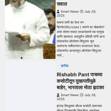
सवाल
Smart News
July 29,
2025
पाकचं पाणी बंद केलं मग
क्रिकेटचे(cricket ) सामने का खेळतोय?
असा संतप्त सवाल एमआयएमचे पक्ष प्रमुख
आणि खासदार असदुद्दीन औवेसी यांनी आज
लोकसभेत ऑपरेशन सिंदूरवर सुरु
असणाऱ्या चर्चेदरम्यान सरकारला केला.
लोकसभेत आजपासून ऑपरेशन सिंदूरवर
चर्चा…
क्रीडा
Rishabh Pant पाचव्या
कसोटीतून दुखापतीमुळे
बाहेर, भारताला मोठा झटका
Smart News
July 28,
2025
इंग्लंड विरुद्धच्या चौथ्या कसोटी सामन्यात
चौथ्या दिवसापर्यंत पिछाडीवर असलेल्या