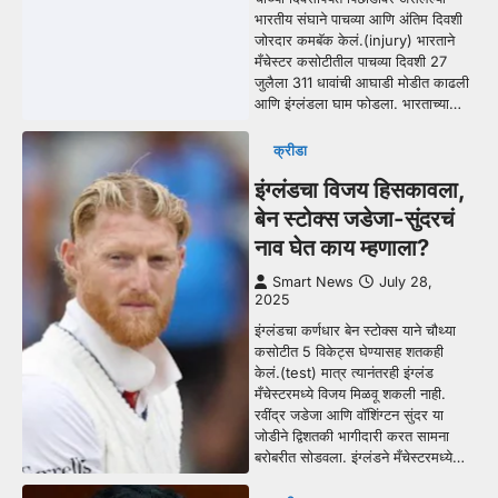
भारतीय संघाने पाचव्या आणि अंतिम दिवशी
जोरदार कमबॅक केलं.(injury) भारताने
मँचेस्टर कसोटीतील पाचव्या दिवशी 27
जुलैला 311 धावांची आघाडी मोडीत काढली
आणि इंग्लंडला घाम फोडला. भारताच्या…
क्रीडा
इंग्लंडचा विजय हिसकावला,
बेन स्टोक्स जडेजा-सुंदरचं
नाव घेत काय म्हणाला?
Smart News
July 28,
2025
इंग्लंडचा कर्णधार बेन स्टोक्स याने चौथ्या
कसोटीत 5 विकेट्स घेण्यासह शतकही
केलं.(test) मात्र त्यानंतरही इंग्लंड
मँचेस्टरमध्ये विजय मिळवू शकली नाही.
रवींद्र जडेजा आणि वॉशिंग्टन सुंदर या
जोडीने द्विशतकी भागीदारी करत सामना
बरोबरीत सोडवला. इंग्लंडने मँचेस्टरमध्ये…