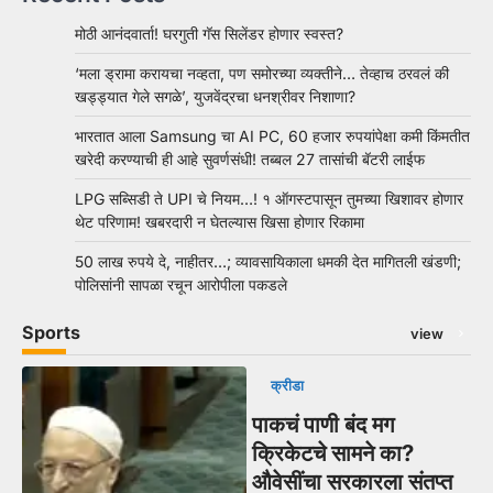
मोठी आनंदवार्ता! घरगुती गॅस सिलेंडर होणार स्वस्त?
‘मला ड्रामा करायचा नव्हता, पण समोरच्या व्यक्तीने… तेव्हाच ठरवलं की
खड्ड्यात गेले सगळे’, युजवेंद्रचा धनश्रीवर निशाणा?
भारतात आला Samsung चा AI PC, 60 हजार रुपयांपेक्षा कमी किंमतीत
खरेदी करण्याची ही आहे सुवर्णसंधी! तब्बल 27 तासांची बॅटरी लाईफ
LPG सब्सिडी ते UPI चे नियम…! १ ऑगस्टपासून तुमच्या खिशावर होणार
थेट परिणाम! खबरदारी न घेतल्यास खिसा होणार रिकामा
50 लाख रुपये दे, नाहीतर…; व्यावसायिकाला धमकी देत मागितली खंडणी;
पोलिसांनी सापळा रचून आरोपीला पकडले
Sports
view
क्रीडा
पाकचं पाणी बंद मग
क्रिकेटचे सामने का?
औवेसींचा सरकारला संतप्त