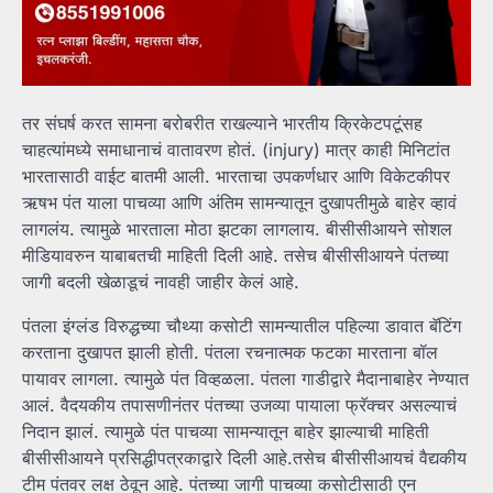
तर संघर्ष करत सामना बरोबरीत राखल्याने भारतीय क्रिकेटपटूंसह
चाहत्यांमध्ये समाधानाचं वातावरण होतं. (injury) मात्र काही मिनिटांत
भारतासाठी वाईट बातमी आली. भारताचा उपकर्णधार आणि विकेटकीपर
ऋषभ पंत याला पाचव्या आणि अंतिम सामन्यातून दुखापतीमुळे बाहेर व्हावं
लागलंय. त्यामुळे भारताला मोठा झटका लागलाय. बीसीसीआयने सोशल
मीडियावरुन याबाबतची माहिती दिली आहे. तसेच बीसीसीआयने पंतच्या
जागी बदली खेळाडूचं नावही जाहीर केलं आहे.
पंतला इंग्लंड विरुद्धच्या चौथ्या कसोटी सामन्यातील पहिल्या डावात बॅटिंग
करताना दुखापत झाली होती. पंतला रचनात्मक फटका मारताना बॉल
पायावर लागला. त्यामुळे पंत विव्हळला. पंतला गाडीद्वारे मैदानाबाहेर नेण्यात
आलं. वैदयकीय तपासणीनंतर पंतच्या उजव्या पायाला फ्रॅक्चर असल्याचं
निदान झालं. त्यामुळे पंत पाचव्या सामन्यातून बाहेर झाल्याची माहिती
बीसीसीआयने प्रसिद्धीपत्रकाद्वारे दिली आहे.तसेच बीसीसीआयचं वैद्यकीय
टीम पंतवर लक्ष ठेवून आहे. पंतच्या जागी पाचव्या कसोटीसाठी एन