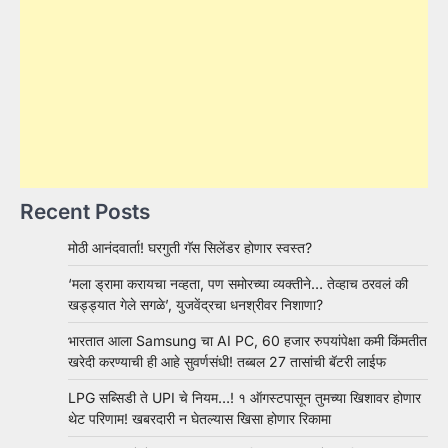
Recent Posts
मोठी आनंदवार्ता! घरगुती गॅस सिलेंडर होणार स्वस्त?
‘मला ड्रामा करायचा नव्हता, पण समोरच्या व्यक्तीने… तेव्हाच ठरवलं की
खड्ड्यात गेले सगळे’, युजवेंद्रचा धनश्रीवर निशाणा?
भारतात आला Samsung चा AI PC, 60 हजार रुपयांपेक्षा कमी किंमतीत
खरेदी करण्याची ही आहे सुवर्णसंधी! तब्बल 27 तासांची बॅटरी लाईफ
LPG सब्सिडी ते UPI चे नियम…! १ ऑगस्टपासून तुमच्या खिशावर होणार
थेट परिणाम! खबरदारी न घेतल्यास खिसा होणार रिकामा