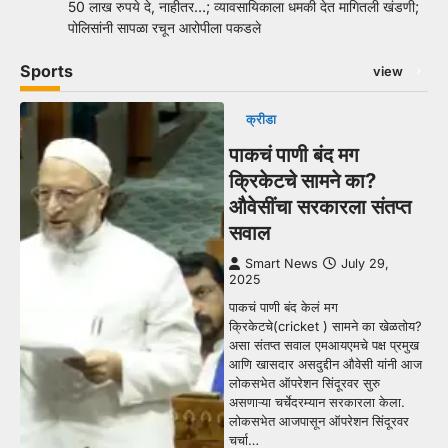
50 लाख रुपये दे, नाहीतर…; व्यावसायिकाला धमकी देत मागितली खंडणी;
पोलिसांनी सापळा रचून आरोपीला पकडले
Sports
view
क्रीडा
पाकचं पाणी बंद मग
क्रिकेटचे सामने का?
औवेसींचा सरकारला संतप्त
सवाल
Smart News
July 29,
2025
पाकचं पाणी बंद केलं मग
क्रिकेटचे(cricket ) सामने का खेळतोय?
असा संतप्त सवाल एमआयएमचे पक्ष प्रमुख
आणि खासदार असदुद्दीन औवेसी यांनी आज
लोकसभेत ऑपरेशन सिंदूरवर सुरु
असणाऱ्या चर्चेदरम्यान सरकारला केला.
लोकसभेत आजपासून ऑपरेशन सिंदूरवर
चर्चा…