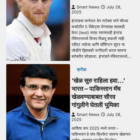
Smart News
July 28,
2025
इंग्लंडचा कर्णधार बेन स्टोक्स याने चौथ्या
कसोटीत 5 विकेट्स घेण्यासह शतकही
केलं.(test) मात्र त्यानंतरही इंग्लंड
मँचेस्टरमध्ये विजय मिळवू शकली नाही.
रवींद्र जडेजा आणि वॉशिंग्टन सुंदर या
जोडीने द्विशतकी भागीदारी करत सामना
बरोबरीत सोडवला. इंग्लंडने मँचेस्टरमध्ये…
क्रीडा
‘खेळ सुरु राहिला हवा…’
भारत – पाकिस्तान मॅच
खेळवण्याबाबत सौरव
गांगुलीने घेतली भूमिका
Smart News
July 28,
2025
आशिया कप 2025 मध्ये भारत -
पाकिस्तान हे संघ क्रिकेट सामना खेळणार
आहेत. याबाबत भारतीय क्रिकेट