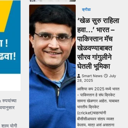
क्रीडा
‘खेळ सुरु राहिला
हवा…’ भारत –
पाकिस्तान मॅच
खेळवण्याबाबत
सौरव गांगुलीने
घेतली भूमिका
Smart News
July
28, 2025
आशिया कप 2025 मध्ये भारत
- पाकिस्तान हे संघ क्रिकेट
रुपयांच्या
सामना खेळणार आहेत. याबाबत
भारतीय क्रिकेट
 वयानुसार
(cricket)चाहत्यांनी
बीसीसीआयवर संताप व्यक्त
केलाय. मात्र असं असताना
 श्रम योगी