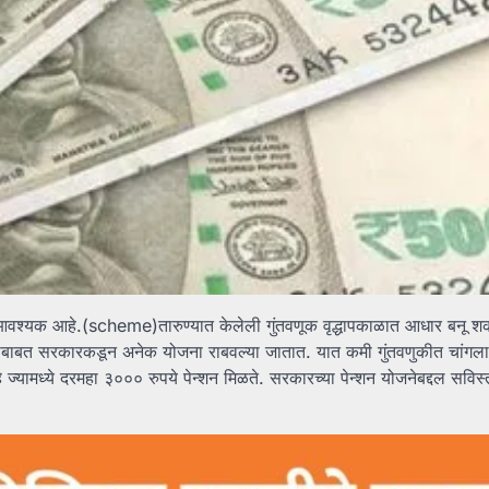
णं आवश्यक आहे.(scheme)तारुण्यात केलेली गुंतवणूक वृद्धापकाळात आधार बनू श
ुकीबाबत सरकारकडून अनेक योजना राबवल्या जातात. यात कमी गुंतवणुकीत चांगला
यामध्ये दरमहा ३००० रुपये पेन्शन मिळते. सरकारच्या पेन्शन योजनेबद्दल सविस