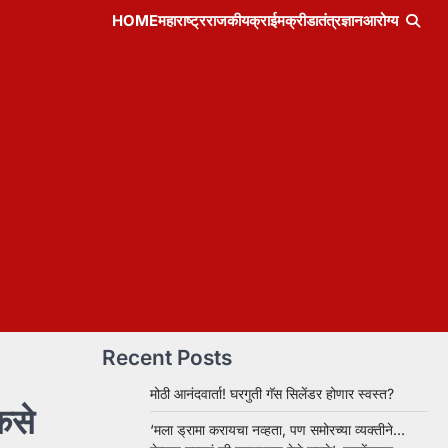
HOME
महाराष्ट्र
राजकीय
क्राईम
क्रीडा
तंत्रज्ञान
आरोग्य
Recent Posts
मोठी आनंदवार्ता! घरगुती गॅस सिलेंडर होणार स्वस्त?
कसे
‘मला ड्रामा करायचा नव्हता, पण समोरच्या व्यक्तीने…