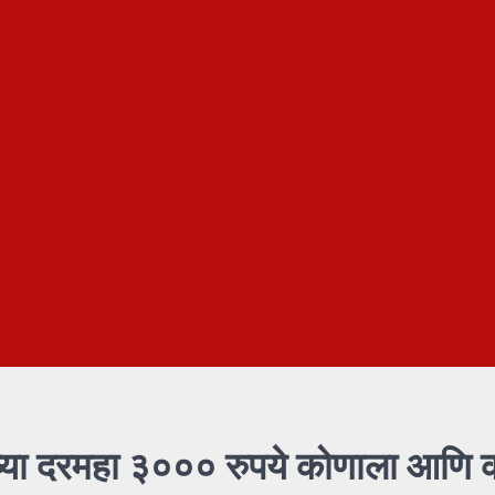
 घ्या दरमहा ३००० रुपये कोणाला आणि 