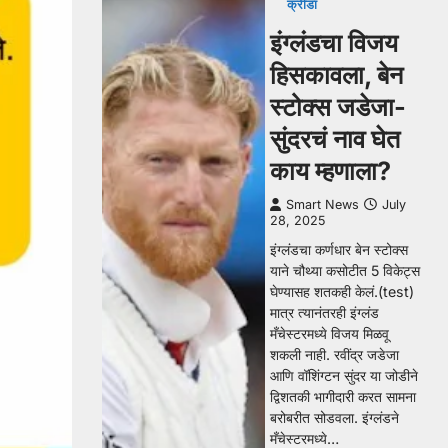
क्रीडा
इंग्लंडचा विजय
हिसकावला, बेन
स्टोक्स जडेजा-
सुंदरचं नाव घेत
काय म्हणाला?
Smart News
July
28, 2025
इंग्लंडचा कर्णधार बेन स्टोक्स
याने चौथ्या कसोटीत 5 विकेट्स
घेण्यासह शतकही केलं.(test)
मात्र त्यानंतरही इंग्लंड
मँचेस्टरमध्ये विजय मिळवू
शकली नाही. रवींद्र जडेजा
आणि वॉशिंग्टन सुंदर या जोडीने
द्विशतकी भागीदारी करत सामना
बरोबरीत सोडवला. इंग्लंडने
मँचेस्टरमध्ये…