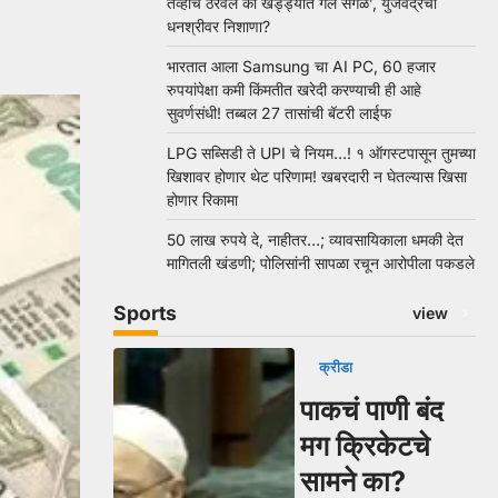
तेव्हाच ठरवलं की खड्ड्यात गेले सगळे’, युजवेंद्रचा
धनश्रीवर निशाणा?
भारतात आला Samsung चा AI PC, 60 हजार
रुपयांपेक्षा कमी किंमतीत खरेदी करण्याची ही आहे
सुवर्णसंधी! तब्बल 27 तासांची बॅटरी लाईफ
LPG सब्सिडी ते UPI चे नियम…! १ ऑगस्टपासून तुमच्या
खिशावर होणार थेट परिणाम! खबरदारी न घेतल्यास खिसा
होणार रिकामा
50 लाख रुपये दे, नाहीतर…; व्यावसायिकाला धमकी देत
मागितली खंडणी; पोलिसांनी सापळा रचून आरोपीला पकडले
Sports
view
क्रीडा
पाकचं पाणी बंद
मग क्रिकेटचे
सामने का?