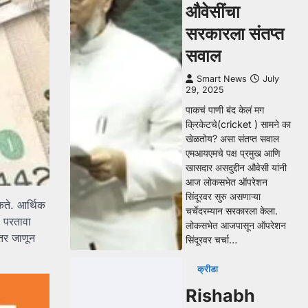
औवेसींचा
सरकारला संतप्त
सवाल
Smart News
July
29, 2025
पाकचं पाणी बंद केलं मग
क्रिकेटचे(cricket ) सामने का
खेळतोय? असा संतप्त सवाल
एमआयएमचे पक्ष प्रमुख आणि
खासदार असदुद्दीन औवेसी यांनी
आज लोकसभेत ऑपरेशन
सिंदूरवर सुरु असणाऱ्या
कते. आर्थिक
चर्चेदरम्यान सरकारला केला.
 परतावा
लोकसभेत आजपासून ऑपरेशन
्तर जाणून
सिंदूरवर चर्चा…
क्रीडा
Rishabh