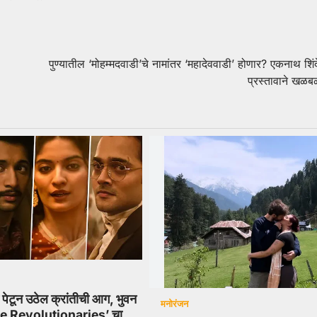
पुण्यातील ‘मोहम्मदवाडी’चे नामांतर ‘महादेववाडी’ होणार? एकनाथ शिंद
प्रस्तावाने खळ
त पेटून उठेल क्रांतीची आग, भुवन
मनोरंजन
he Revolutionaries’ चा