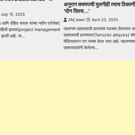
अनुराग कश्यपची मुलगीही त्याच ठिकाण
‘दोन दिवस…’
July 15, 2025
SM_team
April 23, 2025
ता आणि रोहित सराफ यांच्या नवीन प्रोजेक्ट
पहलगाम दहशतवादी हल्ल्याचे पडसाद देशभरात 
ज’ची पहिली झलक(project management
दहशतवादी हल्ल्यावर(Terrorist attacks) स
त झाली आहे. या…
मीडियावरुन राग व्यक्त केला जात आहे. पहलगाममध
दहशतवाद्यांनी केलेल्या…