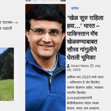
क्रीडा
‘खेळ सुरु राहिला
े गटाच्या
⟶
हवा…’ भारत –
बळ उडाली
पाकिस्तान मॅच
खेळवण्याबाबत
सौरव गांगुलीने
घेतली भूमिका
Smart News
July
28, 2025
आशिया कप 2025 मध्ये भारत
- पाकिस्तान हे संघ क्रिकेट
सामना खेळणार आहेत. याबाबत
भारतीय क्रिकेट
(cricket)चाहत्यांनी
बीसीसीआयवर संताप व्यक्त
केलाय. मात्र असं असताना