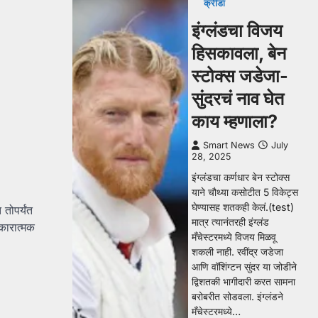
क्रीडा
इंग्लंडचा विजय
हिसकावला, बेन
स्टोक्स जडेजा-
सुंदरचं नाव घेत
काय म्हणाला?
Smart News
July
28, 2025
इंग्लंडचा कर्णधार बेन स्टोक्स
याने चौथ्या कसोटीत 5 विकेट्स
घेण्यासह शतकही केलं.(test)
तोपर्यंत
मात्र त्यानंतरही इंग्लंड
सकारात्मक
मँचेस्टरमध्ये विजय मिळवू
शकली नाही. रवींद्र जडेजा
आणि वॉशिंग्टन सुंदर या जोडीने
द्विशतकी भागीदारी करत सामना
बरोबरीत सोडवला. इंग्लंडने
मँचेस्टरमध्ये…