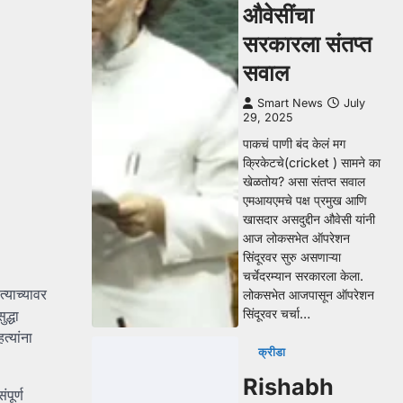
औवेसींचा
सरकारला संतप्त
सवाल
Smart News
July
29, 2025
पाकचं पाणी बंद केलं मग
क्रिकेटचे(cricket ) सामने का
खेळतोय? असा संतप्त सवाल
एमआयएमचे पक्ष प्रमुख आणि
खासदार असदुद्दीन औवेसी यांनी
आज लोकसभेत ऑपरेशन
सिंदूरवर सुरु असणाऱ्या
चर्चेदरम्यान सरकारला केला.
्याच्यावर
लोकसभेत आजपासून ऑपरेशन
सिंदूरवर चर्चा…
द्धा
त्यांना
क्रीडा
Rishabh
पूर्ण