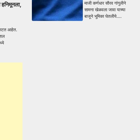
माजी कर्णधार सौरव गांगुलीने
ी हनिमूनला,
सामना खेळवला जावा याच्या
बाजूने भूमिका घेतलीये.…
उमटत आहेत.
ोशल
्ये