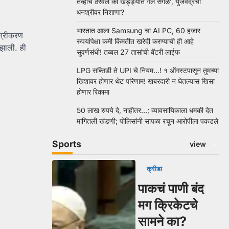
तेव्हाच ठरवलं की खड्ड्यात गेले सगळे’, युजवेंद्रचा
धनश्रीवर निशाणा?
भारतात आला Samsung चा AI PC, 60 हजार
ित्रीकरण
रुपयांपेक्षा कमी किंमतीत खरेदी करण्याची ही आहे
 झाली. ही
सुवर्णसंधी! तब्बल 27 तासांची बॅटरी लाईफ
LPG सब्सिडी ते UPI चे नियम…! १ ऑगस्टपासून तुमच्या
खिशावर होणार थेट परिणाम! खबरदारी न घेतल्यास खिसा
होणार रिकामा
50 लाख रुपये दे, नाहीतर…; व्यावसायिकाला धमकी देत
मागितली खंडणी; पोलिसांनी सापळा रचून आरोपीला पकडले
Sports
view
क्रीडा
पाकचं पाणी बंद
मग क्रिकेटचे
सामने का?