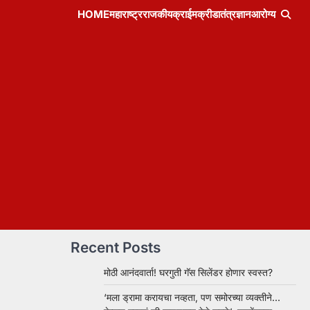
HOME
महाराष्ट्र
राजकीय
क्राईम
क्रीडा
तंत्रज्ञान
आरोग्य
Recent Posts
मोठी आनंदवार्ता! घरगुती गॅस सिलेंडर होणार स्वस्त?
‘मला ड्रामा करायचा नव्हता, पण समोरच्या व्यक्तीने…