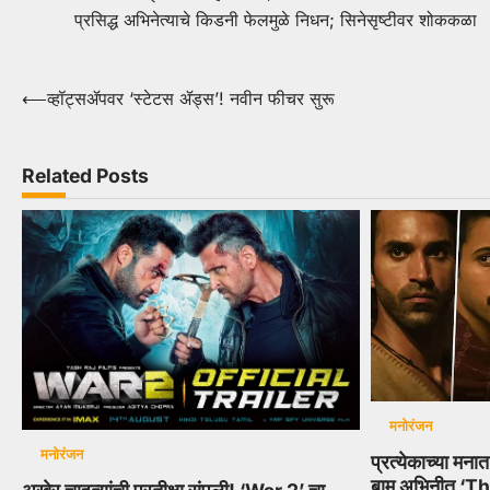
प्रसिद्ध अभिनेत्याचे किडनी फेलमुळे निधन; सिनेसृष्टीवर शोककळा
Post
⟵
व्हॉट्सॲपवर ‘स्टेटस ॲड्स’! नवीन फीचर सुरू
navigation
Related Posts
मनोरंजन
मनोरंजन
प्रत्येकाच्या मना
बाम अभिनीत ‘T