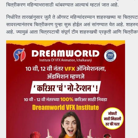
चित्रीकरण महिन्याभरासाठी थांबवण्यात आल्याचं म्हटलं जात आहे.
निर्धारित तारखांनुसार जुलै ते ऑगस्ट महिन्यांदरम्यान शाहरुखच्या या चित्र
सावरल्यानंतरच चित्रीकरण पुन्हा सुरू होईल असं सांगण्यात येत आहे. शाहरुखच
आहे. ज्यामुळं आता चित्रपटाची संपूर्ण टीम शाहरुखची प्रकृती आणि चित्रीकरण