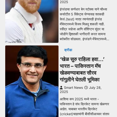
2025
इंग्लंडचा कर्णधार बेन स्टोक्स याने चौथ्या
कसोटीत 5 विकेट्स घेण्यासह शतकही
केलं.(test) मात्र त्यानंतरही इंग्लंड
मँचेस्टरमध्ये विजय मिळवू शकली नाही.
रवींद्र जडेजा आणि वॉशिंग्टन सुंदर या
जोडीने द्विशतकी भागीदारी करत सामना
बरोबरीत सोडवला. इंग्लंडने मँचेस्टरमध्ये…
क्रीडा
‘खेळ सुरु राहिला हवा…’
भारत – पाकिस्तान मॅच
खेळवण्याबाबत सौरव
गांगुलीने घेतली भूमिका
Smart News
July 28,
2025
आशिया कप 2025 मध्ये भारत -
पाकिस्तान हे संघ क्रिकेट सामना खेळणार
आहेत. याबाबत भारतीय क्रिकेट
(cricket)चाहत्यांनी बीसीसीआयवर संताप