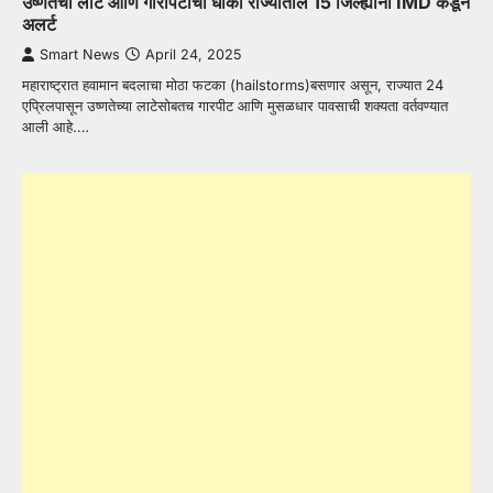
उष्णतेची लाट आणि गारपिटीचा धोका राज्यातील 15 जिल्ह्यांना IMD कडून
अलर्ट
Smart News
April 24, 2025
महाराष्ट्रात हवामान बदलाचा मोठा फटका (hailstorms)बसणार असून, राज्यात 24
एप्रिलपासून उष्णतेच्या लाटेसोबतच गारपीट आणि मुसळधार पावसाची शक्यता वर्तवण्यात
आली आहे.…