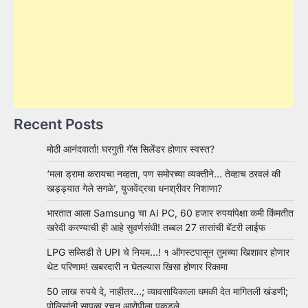
Recent Posts
मोठी आनंदवार्ता! घरगुती गॅस सिलेंडर होणार स्वस्त?
‘मला ड्रामा करायचा नव्हता, पण समोरच्या व्यक्तीने… तेव्हाच ठरवलं की
खड्ड्यात गेले सगळे’, युजवेंद्रचा धनश्रीवर निशाणा?
भारतात आला Samsung चा AI PC, 60 हजार रुपयांपेक्षा कमी किंमतीत
खरेदी करण्याची ही आहे सुवर्णसंधी! तब्बल 27 तासांची बॅटरी लाईफ
LPG सब्सिडी ते UPI चे नियम…! १ ऑगस्टपासून तुमच्या खिशावर होणार
थेट परिणाम! खबरदारी न घेतल्यास खिसा होणार रिकामा
50 लाख रुपये दे, नाहीतर…; व्यावसायिकाला धमकी देत मागितली खंडणी;
पोलिसांनी सापळा रचून आरोपीला पकडले