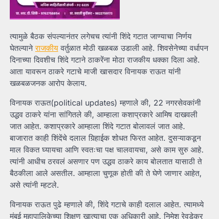
त्यामुळे बैठक संपल्यानंतर लगेचच त्यांनी शिंदे गटात जाण्याचा निर्णय
घेतल्याने
राजकीय
वर्तुळात मोठी खळबळ उडाली आहे. शिवसेनेच्या वर्धापन
दिनाच्या दिवशीच शिंदे गटाने ठाकरेंना मोठा राजकीय धक्का दिला आहे.
आता यावरून ठाकरे गटाचे माजी खासदार विनायक राऊत यांनी
खळबळजनक आरोप केलाय.
विनायक राऊत(political updates) म्हणाले की, 22 नगरसेवकांनी
उद्धव ठाकरे यांना सांगितले की, आम्हाला कशाप्रकारे आमिष दाखवली
जात आहेत. कशाप्रकारे आम्हाला शिंदे गटात बोलावलं जात आहे.
बाजारात काही शिंदेंचे दलाल गिर्‍हाईक शोधत फिरत आहेत. दुसऱ्याकडून
माल विकत घ्यायचा आणि स्वतःचा पक्ष चालवायचा, असे काम सुरु आहे.
त्यांनी आधीच ठरवलं असणार पण उद्धव ठाकरे काय बोलतात यासाठी ते
बैठकीला आले असतील. आम्हाला चुणूक होती की ते घेणे जाणार आहेत,
असे त्यांनी म्हटले.
विनायक राऊत पुढे म्हणाले की, शिंदे गटाचे काही दलाल आहेत. त्यामध्ये
मुंबई महापालिकेच्या शिक्षण खात्याचा एक अधिकारी आहे. निमेश रेवडेकर