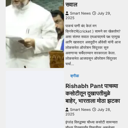
सवाल
Smart News
July 29,
2025
पाकचं पाणी बंद केलं मग
क्रिकेटचे(cricket ) सामने का खेळतोय?
असा संतप्त सवाल एमआयएमचे पक्ष प्रमुख
आणि खासदार असदुद्दीन औवेसी यांनी आज
लोकसभेत ऑपरेशन सिंदूरवर सुरु
असणाऱ्या चर्चेदरम्यान सरकारला केला.
लोकसभेत आजपासून ऑपरेशन सिंदूरवर
चर्चा…
क्रीडा
Rishabh Pant पाचव्या
कसोटीतून दुखापतीमुळे
बाहेर, भारताला मोठा झटका
Smart News
July 28,
2025
इंग्लंड विरुद्धच्या चौथ्या कसोटी सामन्यात
चौथ्या दिवसापर्यंत पिछाडीवर असलेल्या