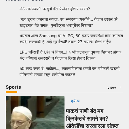
मोठी आनंदवार्ता! घरगुती गॅस सिलेंडर होणार स्वस्त?
‘मला ड्रामा करायचा नव्हता, पण समोरच्या व्यक्तीने… तेव्हाच ठरवलं की
खड्ड्यात गेले सगळे’, युजवेंद्रचा धनश्रीवर निशाणा?
भारतात आला Samsung चा AI PC, 60 हजार रुपयांपेक्षा कमी किंमतीत
खरेदी करण्याची ही आहे सुवर्णसंधी! तब्बल 27 तासांची बॅटरी लाईफ
LPG सब्सिडी ते UPI चे नियम…! १ ऑगस्टपासून तुमच्या खिशावर होणार
थेट परिणाम! खबरदारी न घेतल्यास खिसा होणार रिकामा
50 लाख रुपये दे, नाहीतर…; व्यावसायिकाला धमकी देत मागितली खंडणी;
पोलिसांनी सापळा रचून आरोपीला पकडले
Sports
view
क्रीडा
पाकचं पाणी बंद मग
क्रिकेटचे सामने का?
औवेसींचा सरकारला संतप्त