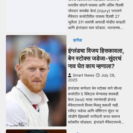
भारतीय संघाने पाचव्या आणि अंतिम दिवशी
जोरदार कमबॅक केलं.(injury) भारताने
मँचेस्टर कसोटीतील पाचव्या दिवशी 27
जुलैला 311 धावांची आघाडी मोडीत काढली
आणि इंग्लंडला घाम फोडला. भारताच्या…
क्रीडा
इंग्लंडचा विजय हिसकावला,
बेन स्टोक्स जडेजा-सुंदरचं
नाव घेत काय म्हणाला?
Smart News
July 28,
2025
इंग्लंडचा कर्णधार बेन स्टोक्स याने चौथ्या
कसोटीत 5 विकेट्स घेण्यासह शतकही
केलं.(test) मात्र त्यानंतरही इंग्लंड
मँचेस्टरमध्ये विजय मिळवू शकली नाही.
रवींद्र जडेजा आणि वॉशिंग्टन सुंदर या
जोडीने द्विशतकी भागीदारी करत सामना
बरोबरीत सोडवला. इंग्लंडने मँचेस्टरमध्ये…