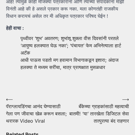
आहे! त्यामुळे काही मोजक्या पत्रकारांना आणि त्यांच्या संपादकांना माझी
विनंती आहे की हे असले प्रकार करू नका. मला कोणतंही राजकीय
विधान करायचं असेल तर मी अधिकृत पत्रकार परिषद घेईन !
हेही वाचा :
पृथ्वीवर ‘शुभ’ अवतरण; शुभांशू शुक्ला वीस दिवसांनी परतले
‘आयुष्य हलक्यात घेऊ नका’; ‘पंचायत’ फेम अभिनेत्याला हार्ट
अटॅक
आधी पाऊस पडतो मग हवामान विभागाकडून इशारा; अंदाज
हलक्या ते मध्यम सरींचा, मात्र प्रत्यक्षात मुसळधार
Post
⟵
⟶
पॅराग्लायडिंगचा आनंद घेण्यासाठी
बँकेच्या ग्राहकांसाठी महत्वाची
navigation
गेला पण जीवाचा खेळ करून बसला;
बातमी! ‘या’ तारखेला डिजिटल सेवा
थरारक Video Viral
तात्पुरत्या बंद राहणार
Related Posts