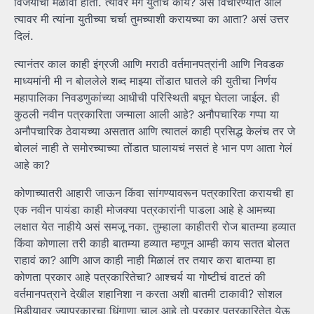
विजयाचा मेळावा होता. त्यावर मग युतीचं काय? असं विचारण्यात आलं
त्यावर मी त्यांना युतीच्या चर्चा तुमच्याशी करायच्या का आता? असं उत्तर
दिलं.
त्यानंतर काल काही इंग्रजी आणि मराठी वर्तमानपत्रांनी आणि निवडक
माध्यमांनी मी न बोललेले शब्द माझ्या तोंडात घातले की युतीचा निर्णय
महापालिका निवडणुकांच्या आधीची परिस्थिती बघून घेतला जाईल. ही
कुठली नवीन पत्रकारिता जन्माला आली आहे? अनौपचारिक गप्पा या
अनौपचारिक ठेवायच्या असतात आणि त्यातलं काही प्रसिद्ध केलंच तर जे
बोललं नाही ते समोरच्याच्या तोंडात घालायचं नसतं हे भान पण आता गेलं
आहे का?
कोणाच्यातरी आहारी जाऊन किंवा सांगण्यावरून पत्रकारिता करायची हा
एक नवीन पायंडा काही मोजक्या पत्रकारांनी पाडला आहे हे आमच्या
लक्षात येत नाहीये असं समजू नका. तुम्हाला काहीतरी रोज बातम्या हव्यात
किंवा कोणाला तरी काही बातम्या हव्यात म्हणून आम्ही काय सतत बोलत
राहावं का? आणि आज काही नाही मिळालं तर तयार करा बातम्या हा
कोणता प्रकार आहे पत्रकारितेचा? आश्चर्य या गोष्टीचं वाटतं की
वर्तमानपत्राने देखील शहानिशा न करता अशी बातमी टाकावी? सोशल
मिडीयावर ज्याप्रकारचा धिंगाणा चालू आहे तो प्रकार पत्रकारितेत येऊ