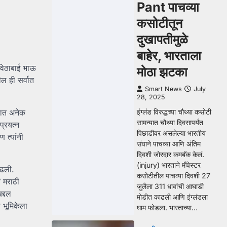
Pant पाचव्या
कसोटीतून
दुखापतीमुळे
बाहेर, भारताला
ा विठाबाई भाऊ
मोठा झटका
ील ही सर्वात
Smart News
July
28, 2025
इंग्लंड विरुद्धच्या चौथ्या कसोटी
्यात अनेक
सामन्यात चौथ्या दिवसापर्यंत
प्रयत्न
पिछाडीवर असलेल्या भारतीय
 त्यांनी
संघाने पाचव्या आणि अंतिम
दिवशी जोरदार कमबॅक केलं.
(injury) भारताने मँचेस्टर
ाढली.
कसोटीतील पाचव्या दिवशी 27
ं मराठी
जुलैला 311 धावांची आघाडी
द्दल
मोडीत काढली आणि इंग्लंडला
 भूमिकेला
घाम फोडला. भारताच्या…