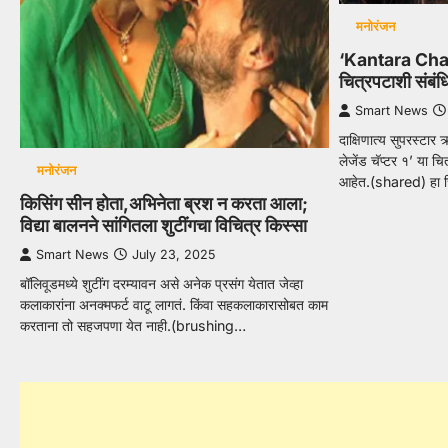
मनोरंजन
‘Kantara Cha
चित्रपटाशी संबंध
Smart News
दाक्षिणात्य सुपरस्टार 
लेजेंड चॅप्टर १’ या च
मनोरंजन
आहेत.(shared) हा
किसिंग सीन होता,अभिनेता ब्रश न करता आला;
विद्या बालनने सांगितला शुटींगचा विचित्र किस्सा
Smart News
July 23, 2025
बॉलिवूडमध्ये शुटींग दरम्यावन असे अनेक प्रसंग येतात जेव्हा
कलाकारांना अनक्मफर्ट वाटू लागतं. किंवा सहकलाकारासोबत काम
करताना तो सहजपणा येत नाही.(brushing…