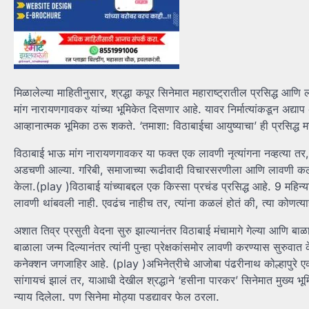
मिळालेल्या माहितीनुसार, श्रद्धा कपूर सिनेमात महाराष्ट्रातील प्रसिद्ध आणि
मांग नारायणगावकर यांच्या भूमिकेत दिसणार आहे. यावर निर्मात्यांकडून अद्या
आव्हानात्मक भूमिका ठरू शकते. ‘तमाशा: विठाबाईचा आयुष्याचा’ ही प्रसिद्ध म
विठाबाई भाऊ मांग नारायणगावकर या फक्त एक लावणी नृत्यांगना नव्हत्या तर,
अडचणी आल्या. गरिबी, समाजाच्या रूढीवादी विचारसरणीला आणि लावणी कलाकारा
केला.(play )विठाबाई यांच्याबद्दल एक किस्सा प्रचंड प्रसिद्ध आहे. 9 महिन्य
लावणी थांबवली नाही. एवढंच नाहीच तर, त्यांना कळलं होतं की, त्या कोणत्य
अशात तिव्र प्रसुती वेदना सुरु झाल्यानंतर विठाबाई मंचामागे गेल्या आणि बा
बाळाला जन्म दिल्यानंतर त्यांनी पुन्हा प्रेक्षकांसमोर लावणी करण्यास सुरुवात
कनेक्शन जगजाहिर आहे. (play )अभिनेत्रीचे आजोबा पंढरीनाथ कोल्हापुरे एक
सांगायचं झालं तर, याआधी देखील श्रद्धाने ‘हसीना पारकर’ सिनेमात मुख्य भ
न्याय दिलेला. पण सिनेमा मोठ्या पडद्यावर फेल ठरला.