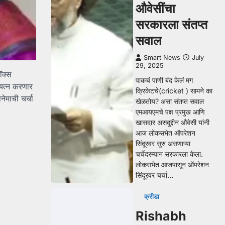
औवेसींचा
सरकारला संतप्त
सवाल
Smart News
July
29, 2025
ॉक्स
पाकचं पाणी बंद केलं मग
्रयत्न करणार
क्रिकेटचे(cricket ) सामने का
ेमाची चर्चा
खेळतोय? असा संतप्त सवाल
एमआयएमचे पक्ष प्रमुख आणि
खासदार असदुद्दीन औवेसी यांनी
आज लोकसभेत ऑपरेशन
सिंदूरवर सुरु असणाऱ्या
चर्चेदरम्यान सरकारला केला.
लोकसभेत आजपासून ऑपरेशन
सिंदूरवर चर्चा…
क्रीडा
Rishabh