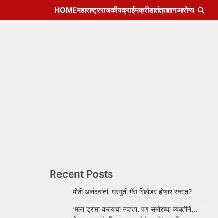
HOME
महाराष्ट्र
राजकीय
क्राईम
क्रीडा
तंत्रज्ञान
आरोग्य
Recent Posts
मोठी आनंदवार्ता! घरगुती गॅस सिलेंडर होणार स्वस्त?
‘मला ड्रामा करायचा नव्हता, पण समोरच्या व्यक्तीने…