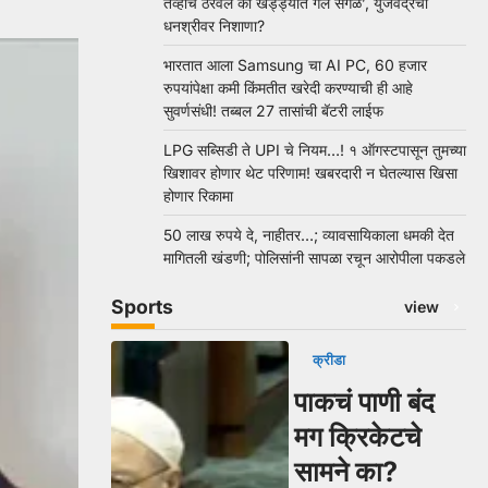
तेव्हाच ठरवलं की खड्ड्यात गेले सगळे’, युजवेंद्रचा
धनश्रीवर निशाणा?
भारतात आला Samsung चा AI PC, 60 हजार
रुपयांपेक्षा कमी किंमतीत खरेदी करण्याची ही आहे
सुवर्णसंधी! तब्बल 27 तासांची बॅटरी लाईफ
LPG सब्सिडी ते UPI चे नियम…! १ ऑगस्टपासून तुमच्या
खिशावर होणार थेट परिणाम! खबरदारी न घेतल्यास खिसा
होणार रिकामा
50 लाख रुपये दे, नाहीतर…; व्यावसायिकाला धमकी देत
मागितली खंडणी; पोलिसांनी सापळा रचून आरोपीला पकडले
Sports
view
क्रीडा
पाकचं पाणी बंद
मग क्रिकेटचे
सामने का?