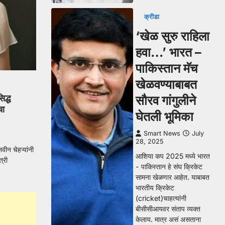
क्रीडा
‘खेळ सुरु राहिला
हवा…’ भारत –
पाकिस्तान मॅच
खेळवण्याबाबत
िद्ध
सौरव गांगुलीने
चा
घेतली भूमिका
Smart News
July
28, 2025
वीन चेहऱ्यांनी
आशिया कप 2025 मध्ये भारत
्री
- पाकिस्तान हे संघ क्रिकेट
सामना खेळणार आहेत. याबाबत
भारतीय क्रिकेट
(cricket)चाहत्यांनी
बीसीसीआयवर संताप व्यक्त
केलाय. मात्र असं असताना