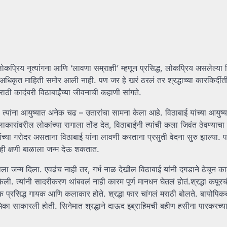
 लोकप्रिय नृत्यांगना आणि ‘लावणा सम्राज्ञी’ म्हणून प्रसिद्ध, लोकप्रिय असलेल्य
प अधिकृत माहिती समोर आली नाही. पण जर हे खरं ठरलं तर श्रद्धाच्या कारकिर्दीत
राठी कादंबरी विठाबाईंच्या जीवनाची कहाणी सांगते.
 त्यांना आयुष्यात अनेक चढ – उतारांचा सामना केला आहे. विठाबाई यांच्या आयुष
ंवरील लोकांच्या रागाला तोंड देत, विठाबाईंनी त्यांची कला जिवंत ठेवण्याचा 
ांच्या गरोदर असताना विठाबाई यांना लावणी करताना प्रसुती वेदना सुरु झाल्या. पण
ाही क्षणी बाळाला जन्म देऊ शकतात.
ळाला जन्म दिला. एवढंच नाही तर, गर्भ नाळ देखील विठाबाई यांनी दगडाने ठेचून क
 केली. त्यांनी सादरीकरण थांबवलं नाही कारम पूर्ण मानधन घेतलं होतं.श्रद्धा कपूरच
 प्रसिद्ध गायक आणि कलाकार होते. श्रद्धा फार चांगलं मराठी बोलते. बायोपिकब
ूमिका साकारली होती. सिनेमात श्रद्धाने दाऊद इब्राहिमची बहीण हसीना पारकरच्या