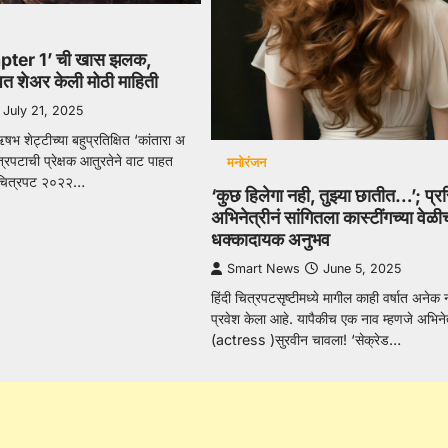
pter 1’ ची खास झलक,
ित शेअर केली मोठी माहिती
July 21, 2025
ऋषभ शेट्टीच्या बहुप्रतिक्षित ‘कांतारा अ
ित्रपटाची प्रेक्षक आतुरतेने वाट पाहत
मनोरंजन
 चित्रपट २०२२…
‘कुछ हिलेगा नही, तुझ्या छातीत…’; प्रस
अभिनेत्रीनं सांगितला कास्टींगच्या वेळी
धक्कादायक अनुभव
Smart News
June 5, 2025
हिंदी चित्रपटसृष्टीमध्ये मागील काही वर्षात अनेक न
प्रवेश केला आहे. यापैकीच एक नाव म्हणजे अभिनेत
(actress )सुरवीन चावला! ‘सेक्रेड…