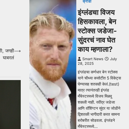
क्रीडा
इंग्लंडचा विजय
हिसकावला, बेन
स्टोक्स जडेजा-
सुंदरचं नाव घेत
काय म्हणाला?
णी, जगही
⟶
घाबरलं
Smart News
July
28, 2025
इंग्लंडचा कर्णधार बेन स्टोक्स
याने चौथ्या कसोटीत 5 विकेट्स
घेण्यासह शतकही केलं.(test)
मात्र त्यानंतरही इंग्लंड
मँचेस्टरमध्ये विजय मिळवू
शकली नाही. रवींद्र जडेजा
आणि वॉशिंग्टन सुंदर या जोडीने
द्विशतकी भागीदारी करत सामना
बरोबरीत सोडवला. इंग्लंडने
मँचेस्टरमध्ये…