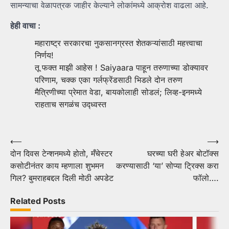
सामन्याचा वेळापत्रक जाहीर केल्याने लोकांमध्ये आक्रोश वाढला आहे.
हेही वाचा :
महाराष्ट्र सरकारचा नुकसानग्रस्त शेतकऱ्यांसाठी महत्त्वाचा
निर्णय!
तू फक्त माझी आहेस ! Saiyaara पाहून तरुणाच्या डोक्यावर
परिणाम, चक्क एका गर्लफ्रेंडसाठी भिडले दोन तरुण
मैत्रिणीच्या प्रेमात वेडा, बायकोलाही सोडलं; लिव्ह-इनमध्ये
राहताच सगळंच उद्ध्वस्त
Post
⟵
⟶
दोन दिवस टेन्शनमध्ये होतो, मँचेस्टर
घरच्या घरी हेअर बोटॉक्स
navigation
कसोटीनंतर काय म्हणाला शुभमन
करण्यासाठी ‘या’ सोप्या ट्रिक्स करा
गिल? बुमराहबद्दल दिली मोठी अपडेट
फॉलो….
Related Posts