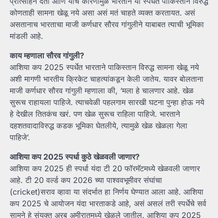
प्रोत्साहन देतो आणि याच कारणामुळे भारताने या स्पर्धेत पाकिस्तान विरुद्ध
कोणताही सामना खेळू नये असा असं मतं चाहते व्यक्त करतायत. असं
असतानाच भारताचा माजी कर्णधार सौरव गांगुलीने याबाबत त्याची भूमिका
मांडली आहे.
काय म्हणाला सौरव गांगुली?
आशिया कप 2025 स्पर्धेत भारताने पाकिस्तान विरुद्ध सामना खेळू नये
अशी मागणी भारतीय क्रिकेट चाहत्यांकडून केली जातेय. यावर बोलताना
माजी कर्णधार सौरव गांगुली म्हणाला की, ‘मला हे चालणार आहे. खेळ
सुरूच राहायला पाहिजे. त्याचवेळी पहलगाम सारखी घटना पुन्हा होऊ नये
हे देखील तितकंच खरं. पण खेळ सुरूच राहिला पाहिजे. भारताने
दहशतवादाविरुद्ध कडक भूमिका घेतलीये, त्यामुळे खेळ खेळला गेला
पाहिजे’.
आशिया कप 2025 स्पर्धा कुठे खेळवली जाणार?
आशिया कप 2025 ही स्पर्धा यंदा टी 20 फॉरमॅटमध्ये खेळवली जाणार
आहे. टी 20 वर्ल्ड कप 2026 च्या पाश्ववभूमीवर संघांचा
(cricket)सराव व्हावा या संदर्भात हा निर्णय घेण्यात आला आहे. आशिया
कप 2025 चे आयोजन यंदा भारताकडे आहे, असं असलं तरी स्पर्धेचे सर्व
सामने हे संयुक्त अरब अमीरातमध्ये खेळले जातील. आशिया कप 2025