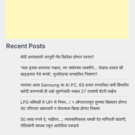
Recent Posts
मोठी आनंदवार्ता! घरगुती गॅस सिलेंडर होणार स्वस्त?
‘मला ड्रामा करायचा नव्हता, पण समोरच्या व्यक्तीने… तेव्हाच ठरवलं की
खड्ड्यात गेले सगळे’, युजवेंद्रचा धनश्रीवर निशाणा?
भारतात आला Samsung चा AI PC, 60 हजार रुपयांपेक्षा कमी किंमतीत
खरेदी करण्याची ही आहे सुवर्णसंधी! तब्बल 27 तासांची बॅटरी लाईफ
LPG सब्सिडी ते UPI चे नियम…! १ ऑगस्टपासून तुमच्या खिशावर होणार
थेट परिणाम! खबरदारी न घेतल्यास खिसा होणार रिकामा
50 लाख रुपये दे, नाहीतर…; व्यावसायिकाला धमकी देत मागितली खंडणी;
पोलिसांनी सापळा रचून आरोपीला पकडले