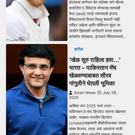
इंग्लंडचा कर्णधार बेन स्टोक्स याने चौथ्या
कसोटीत 5 विकेट्स घेण्यासह शतकही
केलं.(test) मात्र त्यानंतरही इंग्लंड
मँचेस्टरमध्ये विजय मिळवू शकली नाही.
रवींद्र जडेजा आणि वॉशिंग्टन सुंदर या
जोडीने द्विशतकी भागीदारी करत सामना
बरोबरीत सोडवला. इंग्लंडने मँचेस्टरमध्ये…
क्रीडा
‘खेळ सुरु राहिला हवा…’
भारत – पाकिस्तान मॅच
खेळवण्याबाबत सौरव
गांगुलीने घेतली भूमिका
Smart News
July 28,
2025
आशिया कप 2025 मध्ये भारत -
पाकिस्तान हे संघ क्रिकेट सामना खेळणार
आहेत. याबाबत भारतीय क्रिकेट
(cricket)चाहत्यांनी बीसीसीआयवर संताप
व्यक्त केलाय. मात्र असं असताना माजी
कर्णधार सौरव गांगुलीने सामना खेळवला