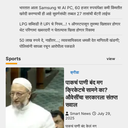
भारतात आला Samsung चा AI PC, 60 हजार रुपयांपेक्षा कमी किंमतीत
खरेदी करण्याची ही आहे सुवर्णसंधी! तब्बल 27 तासांची बॅटरी लाईफ
LPG सब्सिडी ते UPI चे नियम…! १ ऑगस्टपासून तुमच्या खिशावर होणार
थेट परिणाम! खबरदारी न घेतल्यास खिसा होणार रिकामा
50 लाख रुपये दे, नाहीतर…; व्यावसायिकाला धमकी देत मागितली खंडणी;
पोलिसांनी सापळा रचून आरोपीला पकडले
Sports
view
क्रीडा
पाकचं पाणी बंद मग
क्रिकेटचे सामने का?
औवेसींचा सरकारला संतप्त
सवाल
Smart News
July 29,
2025
पाकचं पाणी बंद केलं मग