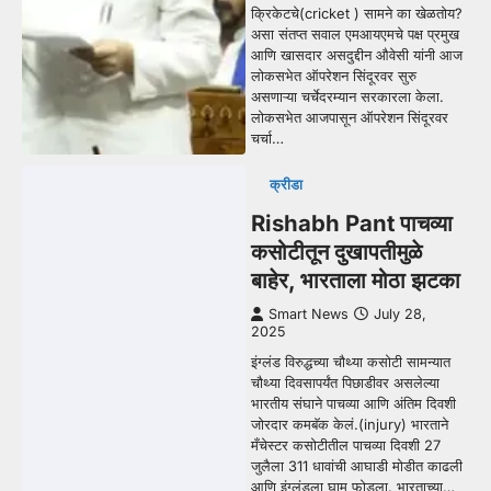
क्रिकेटचे(cricket ) सामने का खेळतोय?
असा संतप्त सवाल एमआयएमचे पक्ष प्रमुख
आणि खासदार असदुद्दीन औवेसी यांनी आज
लोकसभेत ऑपरेशन सिंदूरवर सुरु
असणाऱ्या चर्चेदरम्यान सरकारला केला.
लोकसभेत आजपासून ऑपरेशन सिंदूरवर
चर्चा…
क्रीडा
Rishabh Pant पाचव्या
कसोटीतून दुखापतीमुळे
बाहेर, भारताला मोठा झटका
Smart News
July 28,
2025
इंग्लंड विरुद्धच्या चौथ्या कसोटी सामन्यात
चौथ्या दिवसापर्यंत पिछाडीवर असलेल्या
भारतीय संघाने पाचव्या आणि अंतिम दिवशी
जोरदार कमबॅक केलं.(injury) भारताने
मँचेस्टर कसोटीतील पाचव्या दिवशी 27
जुलैला 311 धावांची आघाडी मोडीत काढली
आणि इंग्लंडला घाम फोडला. भारताच्या…