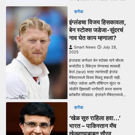
क्रीडा
इंग्लंडचा विजय हिसकावला,
बेन स्टोक्स जडेजा-सुंदरचं
नाव घेत काय म्हणाला?
Smart News
July 28,
2025
इंग्लंडचा कर्णधार बेन स्टोक्स याने चौथ्या
कसोटीत 5 विकेट्स घेण्यासह शतकही
केलं.(test) मात्र त्यानंतरही इंग्लंड
मँचेस्टरमध्ये विजय मिळवू शकली नाही.
रवींद्र जडेजा आणि वॉशिंग्टन सुंदर या
जोडीने द्विशतकी भागीदारी करत सामना
बरोबरीत सोडवला. इंग्लंडने मँचेस्टरमध्ये…
क्रीडा
‘खेळ सुरु राहिला हवा…’
भारत – पाकिस्तान मॅच
खेळवण्याबाबत सौरव