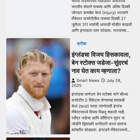
चौथ्या दिवसापर्यंत पिछाडीवर असलेल्या
भारतीय संघाने पाचव्या आणि अंतिम दिवशी
जोरदार कमबॅक केलं.(injury) भारताने
मँचेस्टर कसोटीतील पाचव्या दिवशी 27
जुलैला 311 धावांची आघाडी मोडीत काढली
आणि इंग्लंडला घाम फोडला. भारताच्या…
क्रीडा
इंग्लंडचा विजय हिसकावला,
बेन स्टोक्स जडेजा-सुंदरचं
नाव घेत काय म्हणाला?
Smart News
July 28,
2025
इंग्लंडचा कर्णधार बेन स्टोक्स याने चौथ्या
कसोटीत 5 विकेट्स घेण्यासह शतकही
केलं.(test) मात्र त्यानंतरही इंग्लंड
मँचेस्टरमध्ये विजय मिळवू शकली नाही.
रवींद्र जडेजा आणि वॉशिंग्टन सुंदर या
जोडीने द्विशतकी भागीदारी करत सामना
बरोबरीत सोडवला. इंग्लंडने मँचेस्टरमध्ये…