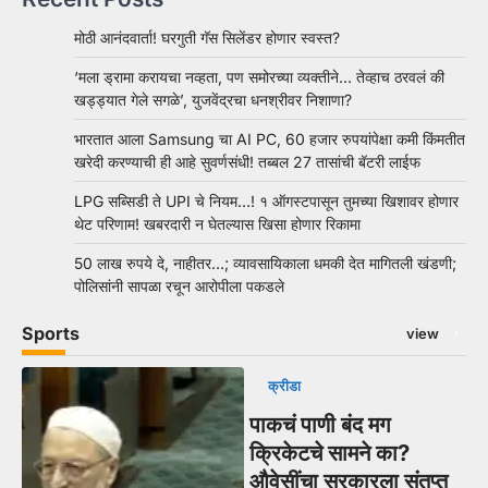
मोठी आनंदवार्ता! घरगुती गॅस सिलेंडर होणार स्वस्त?
‘मला ड्रामा करायचा नव्हता, पण समोरच्या व्यक्तीने… तेव्हाच ठरवलं की
खड्ड्यात गेले सगळे’, युजवेंद्रचा धनश्रीवर निशाणा?
भारतात आला Samsung चा AI PC, 60 हजार रुपयांपेक्षा कमी किंमतीत
खरेदी करण्याची ही आहे सुवर्णसंधी! तब्बल 27 तासांची बॅटरी लाईफ
LPG सब्सिडी ते UPI चे नियम…! १ ऑगस्टपासून तुमच्या खिशावर होणार
थेट परिणाम! खबरदारी न घेतल्यास खिसा होणार रिकामा
50 लाख रुपये दे, नाहीतर…; व्यावसायिकाला धमकी देत मागितली खंडणी;
पोलिसांनी सापळा रचून आरोपीला पकडले
Sports
view
क्रीडा
पाकचं पाणी बंद मग
क्रिकेटचे सामने का?
औवेसींचा सरकारला संतप्त