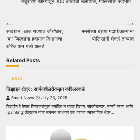
मजुरांच्या खात्यातून 100 कोटींची उलाढाल, पोलिसांचा सहभाग
Post
⟵
⟶
सावधान! आज राज्यात जोर’धार’,
मनसेच्या बड्या पदाधिकाऱ्यांना
navigation
‘या’ जिल्ह्यांना हवामान विभागाचा
पोलिसांनी घेतलं ताब्यात
ऑरेंज अन् यलो अलर्ट
Related Posts
करिअर
डिझाइन क्षेत्र : सर्जनशीलतेकडून करिअरकडे
Smart News
July 23, 2025
डिझाईन हे केवळ चित्रकलेपुरते मर्यादित न राहता विज्ञान, सौंदर्यशास्त्र, मानवी गरजा आणि
(painting)तंत्रज्ञान यांचा समन्वय साधणारे एक व्यापक व्यावसायिक क्षेत्र…