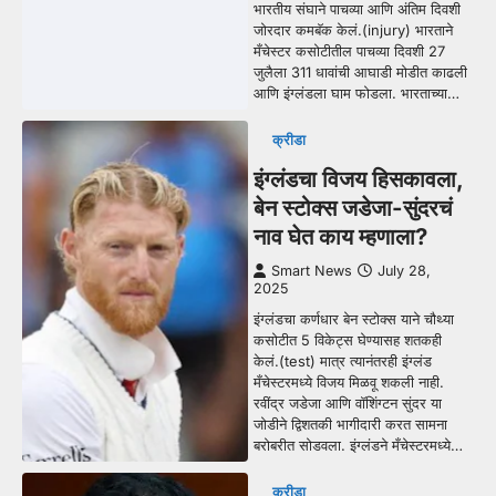
भारतीय संघाने पाचव्या आणि अंतिम दिवशी
जोरदार कमबॅक केलं.(injury) भारताने
मँचेस्टर कसोटीतील पाचव्या दिवशी 27
जुलैला 311 धावांची आघाडी मोडीत काढली
आणि इंग्लंडला घाम फोडला. भारताच्या…
क्रीडा
इंग्लंडचा विजय हिसकावला,
बेन स्टोक्स जडेजा-सुंदरचं
नाव घेत काय म्हणाला?
Smart News
July 28,
2025
इंग्लंडचा कर्णधार बेन स्टोक्स याने चौथ्या
कसोटीत 5 विकेट्स घेण्यासह शतकही
केलं.(test) मात्र त्यानंतरही इंग्लंड
मँचेस्टरमध्ये विजय मिळवू शकली नाही.
रवींद्र जडेजा आणि वॉशिंग्टन सुंदर या
जोडीने द्विशतकी भागीदारी करत सामना
बरोबरीत सोडवला. इंग्लंडने मँचेस्टरमध्ये…
क्रीडा