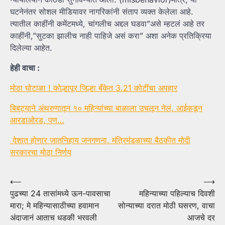
घटनेनंतर सोशल मीडियावर नागरिकांनी संताप व्यक्त केलेला आहे.
त्यातील काहींनी कमेंटमध्ये, चांगलीच अद्दल घडवा”असे म्हटलं आहे तर
काहींनी,”सुटका झालीच नाही पाहिजे असं करा” अशा अनेक प्रतिक्रिया
दिलेल्या आहेत.
हेही वाचा :
मोठा घोटाळा ! कोल्हापूर जिल्हा बँकेत 3.21 कोटींचा अपहार
बिबट्याने अंथरुणातून १० महिन्यांच्या बाळाला उचलून नेलं, आईकडून
आरडाओरड, पण…
देशात होणार जातनिहाय जनगणना, मंत्रिमंडळाच्या बैठकीत मोदी
सरकारचा मोठा निर्णय
Post
⟵
⟶
पुढच्या 24 तासांमध्ये ऊन-पावसाचा
महिन्याच्या पहिल्याच दिवशी
navigation
मारा; मे महिन्यासाठीच्या हवामान
सोन्याच्या दरात मोठी घसरण, वाचा
अंदाजानं आताच धडकी भरवली
आजचे दर