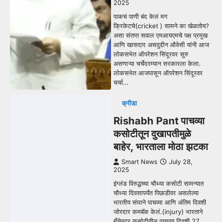
2025
पाकचं पाणी बंद केलं मग
क्रिकेटचे(cricket ) सामने का खेळतोय?
असा संतप्त सवाल एमआयएमचे पक्ष प्रमुख
आणि खासदार असदुद्दीन औवेसी यांनी आज
लोकसभेत ऑपरेशन सिंदूरवर सुरु
असणाऱ्या चर्चेदरम्यान सरकारला केला.
लोकसभेत आजपासून ऑपरेशन सिंदूरवर
चर्चा…
क्रीडा
Rishabh Pant पाचव्या
कसोटीतून दुखापतीमुळे
बाहेर, भारताला मोठा झटका
Smart News
July 28,
2025
इंग्लंड विरुद्धच्या चौथ्या कसोटी सामन्यात
चौथ्या दिवसापर्यंत पिछाडीवर असलेल्या
भारतीय संघाने पाचव्या आणि अंतिम दिवशी
जोरदार कमबॅक केलं.(injury) भारताने
मँचेस्टर कसोटीतील पाचव्या दिवशी 27