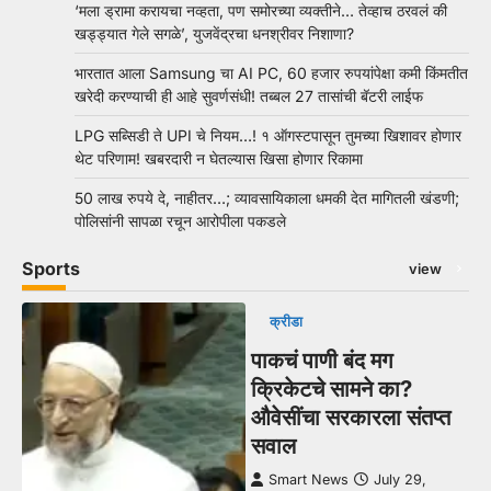
‘मला ड्रामा करायचा नव्हता, पण समोरच्या व्यक्तीने… तेव्हाच ठरवलं की
खड्ड्यात गेले सगळे’, युजवेंद्रचा धनश्रीवर निशाणा?
भारतात आला Samsung चा AI PC, 60 हजार रुपयांपेक्षा कमी किंमतीत
खरेदी करण्याची ही आहे सुवर्णसंधी! तब्बल 27 तासांची बॅटरी लाईफ
LPG सब्सिडी ते UPI चे नियम…! १ ऑगस्टपासून तुमच्या खिशावर होणार
थेट परिणाम! खबरदारी न घेतल्यास खिसा होणार रिकामा
50 लाख रुपये दे, नाहीतर…; व्यावसायिकाला धमकी देत मागितली खंडणी;
पोलिसांनी सापळा रचून आरोपीला पकडले
Sports
view
क्रीडा
पाकचं पाणी बंद मग
क्रिकेटचे सामने का?
औवेसींचा सरकारला संतप्त
सवाल
Smart News
July 29,