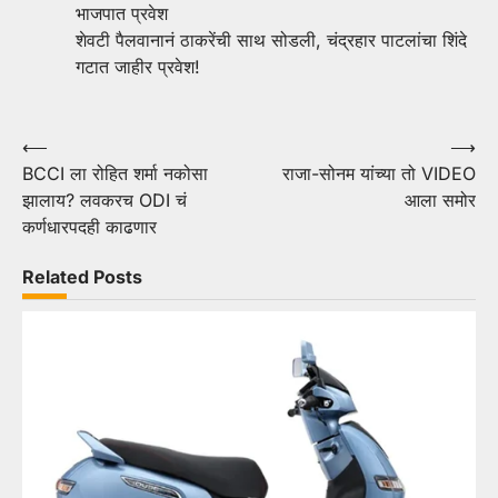
भाजपात प्रवेश
शेवटी पैलवानानं ठाकरेंची साथ सोडली, चंद्रहार पाटलांचा शिंदे
गटात जाहीर प्रवेश!
Post
⟵
⟶
BCCI ला रोहित शर्मा नकोसा
राजा-सोनम यांच्या तो VIDEO
navigation
झालाय? लवकरच ODI चं
आला समोर
कर्णधारपदही काढणार
Related Posts