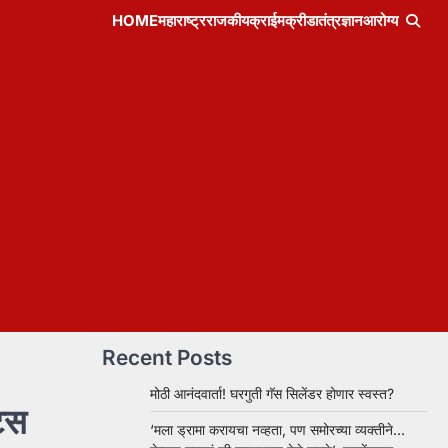
HOME
महाराष्ट्र
राजकीय
क्राईम
क्रीडा
तंत्रज्ञान
आरोग्य
Recent Posts
मोठी आनंदवार्ता! घरगुती गॅस सिलेंडर होणार स्वस्त?
ट्स
‘मला ड्रामा करायचा नव्हता, पण समोरच्या व्यक्तीने…