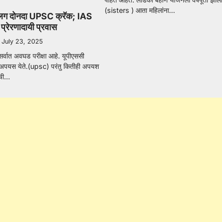
(sisters ) आता महिलांना…
सलग दोनदा UPSC क्रॅक; IAS
 प्रेरणादायी प्रवास
July 23, 2025
सर्वात अवघड परीक्षा आहे. यूपीएससी
दा अपयस येते.(upsc) परंतु कितीही अपयश
यची…