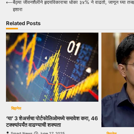
Post
⟵
बैठ्या जीवनशैलीने हृदयविकाराचा धोका ३४% ने वाढतो, जाणून घ्या तज्ज्ञ
इशारा
navigation
Related Posts
बिझनेस
‘या’ 3 शेअर्सचा पोर्टफोलिओमध्ये समावेश करा, 46
टक्क्यांपर्यंत वाढण्याची शक्यता
Smart News
June 27, 2025
बिझनेस