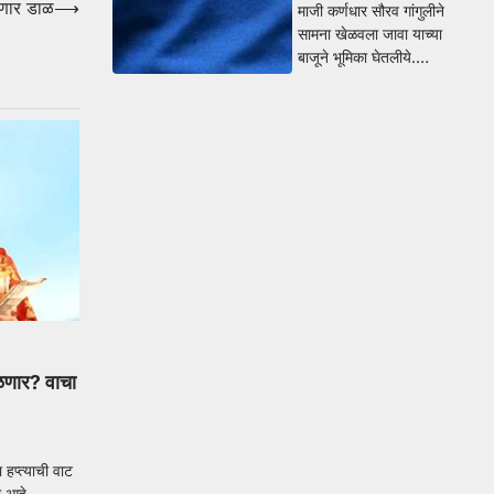
ेणार डाळ
⟶
माजी कर्णधार सौरव गांगुलीने
सामना खेळवला जावा याच्या
बाजूने भूमिका घेतलीये.…
िळणार? वाचा
 हप्त्याची वाट
ी आहे.