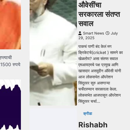
औवेसींचा
सरकारला संतप्त
सवाल
Smart News
July
29, 2025
पाकचं पाणी बंद केलं मग
क्रिकेटचे(cricket ) सामने का
्त्याची
खेळतोय? असा संतप्त सवाल
 1500 रुपये
एमआयएमचे पक्ष प्रमुख आणि
खासदार असदुद्दीन औवेसी यांनी
आज लोकसभेत ऑपरेशन
सिंदूरवर सुरु असणाऱ्या
चर्चेदरम्यान सरकारला केला.
लोकसभेत आजपासून ऑपरेशन
सिंदूरवर चर्चा…
क्रीडा
Rishabh