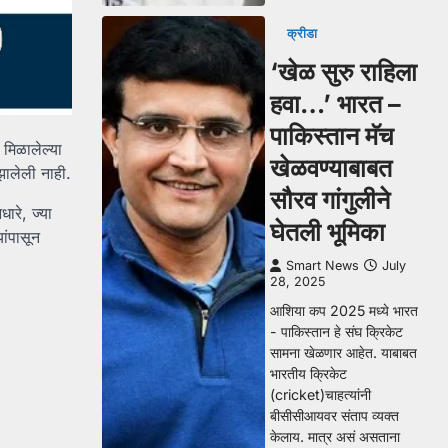
क्रीडा
‘खेळ सुरु राहिला
हवा…’ भारत –
पाकिस्तान मॅच
 मिळालेल्या
खेळवण्याबाबत
झालेली नाही.
सौरव गांगुलीने
ारे, ज्या
घेतली भूमिका
ांपासून
Smart News
July
28, 2025
आशिया कप 2025 मध्ये भारत
- पाकिस्तान हे संघ क्रिकेट
सामना खेळणार आहेत. याबाबत
भारतीय क्रिकेट
(cricket)चाहत्यांनी
बीसीसीआयवर संताप व्यक्त
केलाय. मात्र असं असताना