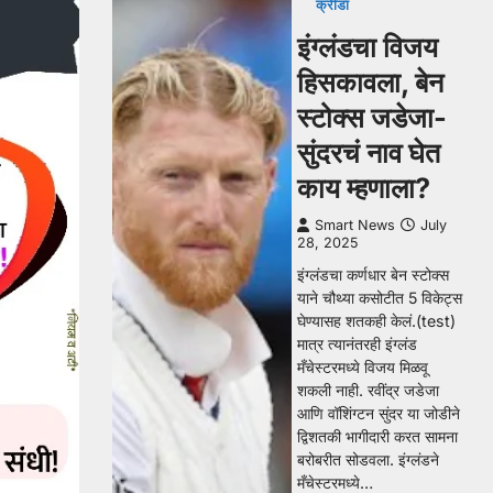
क्रीडा
इंग्लंडचा विजय
हिसकावला, बेन
स्टोक्स जडेजा-
सुंदरचं नाव घेत
काय म्हणाला?
Smart News
July
28, 2025
इंग्लंडचा कर्णधार बेन स्टोक्स
याने चौथ्या कसोटीत 5 विकेट्स
घेण्यासह शतकही केलं.(test)
मात्र त्यानंतरही इंग्लंड
मँचेस्टरमध्ये विजय मिळवू
शकली नाही. रवींद्र जडेजा
आणि वॉशिंग्टन सुंदर या जोडीने
द्विशतकी भागीदारी करत सामना
बरोबरीत सोडवला. इंग्लंडने
मँचेस्टरमध्ये…