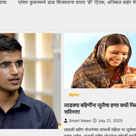
ांचा
प्रेशर कुकरमध्ये डाळ शिजवताना वापरा ‘ही’ ट्रिक; अजिबात बाहेर य
बिझनेस
लाडक्या बहि‍णींना जुलैचा हप्ता कधी म
सविस्तर
Smart News
July 21, 2025
लाडकी बहीण योजनेच्या लाभार्थी महिला या जुलैच्या
पाहत आहेत. लाडकी बहीण योजनेला वर्षपूर्ती झाल