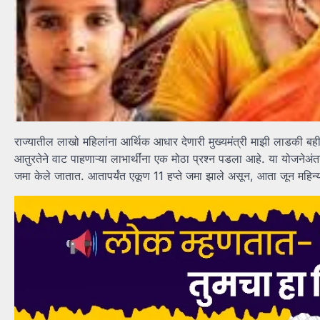
राज्यातील लाखो महिलांना आर्थिक आधार देणारी मुख्यमंत्री माझी लाडकी बही
आतुरतेने वाट पाहणाऱ्या लाभार्थींना एक मोठा प्रश्न पडला आहे. या योजनेअंत
जमा केले जातात. आतापर्यंत एकूण 11 हप्ते जमा झाले असून, आता जून महिन्