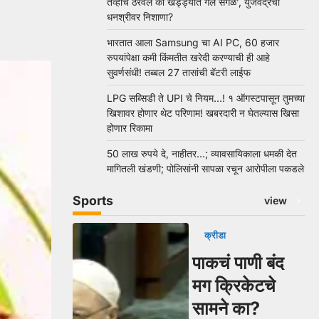
तेव्हाच ठरवलं की खड्ड्यात गेले सगळे’, युजवेंद्रचा
धनश्रीवर निशाणा?
भारतात आला Samsung चा AI PC, 60 हजार
रुपयांपेक्षा कमी किंमतीत खरेदी करण्याची ही आहे
सुवर्णसंधी! तब्बल 27 तासांची बॅटरी लाईफ
LPG सब्सिडी ते UPI चे नियम…! १ ऑगस्टपासून तुमच्या
खिशावर होणार थेट परिणाम! खबरदारी न घेतल्यास खिसा
होणार रिकामा
50 लाख रुपये दे, नाहीतर…; व्यावसायिकाला धमकी देत
मागितली खंडणी; पोलिसांनी सापळा रचून आरोपीला पकडले
Sports
view
क्रीडा
पाकचं पाणी बंद
मग क्रिकेटचे
सामने का?