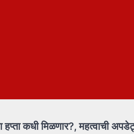
 हप्ता कधी मिळणार?, महत्वाची अपडे