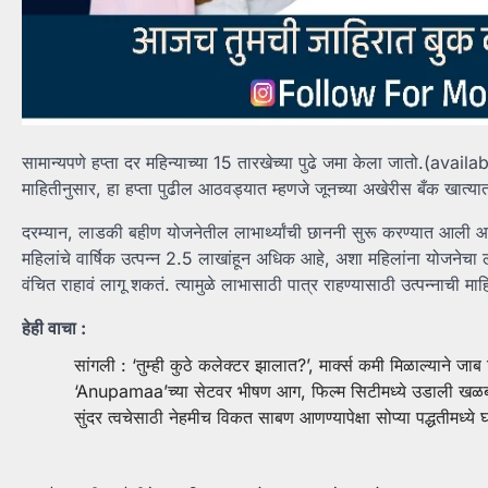
सामान्यपणे हप्ता दर महिन्याच्या 15 तारखेच्या पुढे जमा केला जातो.(availabl
माहितीनुसार, हा हप्ता पुढील आठवड्यात म्हणजे जूनच्या अखेरीस बँक खात्य
दरम्यान, लाडकी बहीण योजनेतील लाभार्थ्यांची छाननी सुरू करण्यात आली आह
महिलांचे वार्षिक उत्पन्न 2.5 लाखांहून अधिक आहे, अशा महिलांना योजनेचा ला
वंचित राहावं लागू शकतं. त्यामुळे लाभासाठी पात्र राहण्यासाठी उत्पन्नाची 
हेही वाचा :
सांगली : ‘तुम्ही कुठे कलेक्टर झालात?’, मार्क्स कमी मिळाल्याने जाब
‘Anupamaa’च्या सेटवर भीषण आग, फिल्म सिटीमध्ये उडाली खळब
सुंदर त्वचेसाठी नेहमीच विकत साबण आणण्यापेक्षा सोप्या पद्धतीमध्य