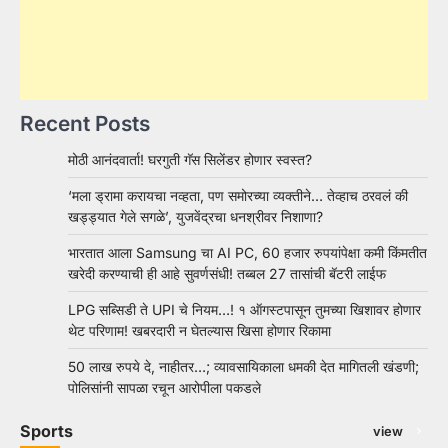
Recent Posts
मोठी आनंदवार्ता! घरगुती गॅस सिलेंडर होणार स्वस्त?
‘मला ड्रामा करायचा नव्हता, पण समोरच्या व्यक्तीने… तेव्हाच ठरवलं की
खड्ड्यात गेले सगळे’, युजवेंद्रचा धनश्रीवर निशाणा?
भारतात आला Samsung चा AI PC, 60 हजार रुपयांपेक्षा कमी किंमतीत
खरेदी करण्याची ही आहे सुवर्णसंधी! तब्बल 27 तासांची बॅटरी लाईफ
LPG सब्सिडी ते UPI चे नियम…! १ ऑगस्टपासून तुमच्या खिशावर होणार
थेट परिणाम! खबरदारी न घेतल्यास खिसा होणार रिकामा
50 लाख रुपये दे, नाहीतर…; व्यावसायिकाला धमकी देत मागितली खंडणी;
पोलिसांनी सापळा रचून आरोपीला पकडले
Sports
view