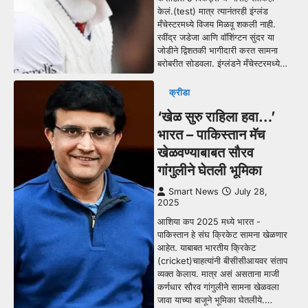
केलं.(test) मात्र त्यानंतरही इंग्लंड
मँचेस्टरमध्ये विजय मिळवू शकली नाही.
रवींद्र जडेजा आणि वॉशिंग्टन सुंदर या
जोडीने द्विशतकी भागीदारी करत सामना
बरोबरीत सोडवला. इंग्लंडने मँचेस्टरमध्ये…
क्रीडा
‘खेळ सुरु राहिला हवा…’
भारत – पाकिस्तान मॅच
खेळवण्याबाबत सौरव
गांगुलीने घेतली भूमिका
Smart News
July 28,
2025
आशिया कप 2025 मध्ये भारत -
पाकिस्तान हे संघ क्रिकेट सामना खेळणार
आहेत. याबाबत भारतीय क्रिकेट
(cricket)चाहत्यांनी बीसीसीआयवर संताप
व्यक्त केलाय. मात्र असं असताना माजी
कर्णधार सौरव गांगुलीने सामना खेळवला
जावा याच्या बाजूने भूमिका घेतलीये.…