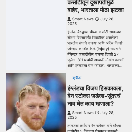
कसोटीतून दुखापतीमुळे
बाहेर, भारताला मोठा झटका
Smart News
July 28,
2025
इंग्लंड विरुद्धच्या चौथ्या कसोटी सामन्यात
चौथ्या दिवसापर्यंत पिछाडीवर असलेल्या
भारतीय संघाने पाचव्या आणि अंतिम दिवशी
जोरदार कमबॅक केलं.(injury) भारताने
मँचेस्टर कसोटीतील पाचव्या दिवशी 27
जुलैला 311 धावांची आघाडी मोडीत काढली
आणि इंग्लंडला घाम फोडला. भारताच्या…
क्रीडा
इंग्लंडचा विजय हिसकावला,
बेन स्टोक्स जडेजा-सुंदरचं
नाव घेत काय म्हणाला?
Smart News
July 28,
2025
इंग्लंडचा कर्णधार बेन स्टोक्स याने चौथ्या
कसोटीत 5 विकेट्स घेण्यासह शतकही