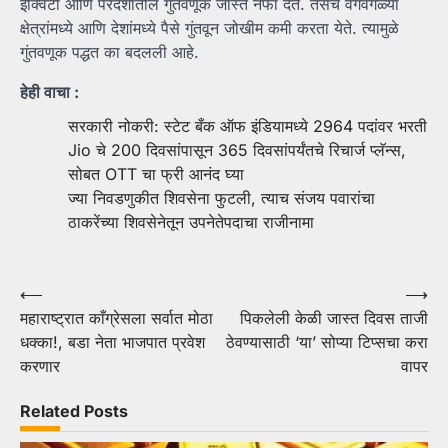
इक्विटी आणि परदेशातील गुंतवणूक जास्त नफा देते. तसेच वेगवेगळ्या
क्षेत्रांमध्ये आणि देशांमध्ये पैसे गुंतवून जोखीम कमी करता येते. त्यामुळे
गुंतवणूक पद्धत का बदलली आहे.
हेही वाचा :
सरकारी नोकरी: स्टेट बँक ऑफ इंडियामध्ये 2964 पदांवर भरती
Jio चे 200 दिवसांपासून 365 दिवसांपर्यंतचे रिचार्ज प्लॅन्स,
सोबत OTT चा फ्री आनंद घ्या
ज्या निवडणुकीत शिवसेना फुटली, त्याच संजय पवारांचा
ठाकरेंच्या शिवसेनेतून उपनेतेपदाचा राजीनामा
Post
⟵
⟶
महाराष्ट्रात काँग्रेसला सर्वात मोठा
पिकलेली केळी जास्‍त दिवस ताजी
navigation
धक्का!, बडा नेता भाजपात प्रवेश
ठेवण्यासाठी ‘या’ सोप्या टिप्सचा करा
करणार
वापर
Related Posts