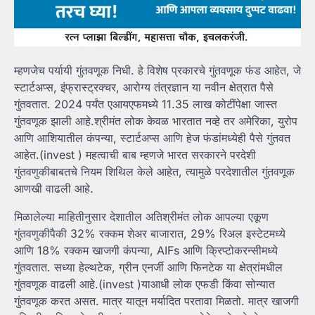
म्हणजेच पर्यायी गुंतवणूक निधी. हे विशेष प्रकारचे गुंतवणूक फंड आहेत, जे
स्टार्टअप्स, इंफ्रास्ट्रक्चर, आरोग्य तंत्रज्ञान या नवीन क्षेत्रात पैसे
गुंतवतात. 2024 पर्यंत एआयएफमध्ये 11.35 लाख कोटींपेक्षा जास्त
गुंतवणूक झाली आहे.श्रीमंत लोक केवळ भारतात नव्हे तर अमेरिका, युरोप
आणि आशियातील कंपन्या, स्टार्टअप्स आणि हेज फंडांमध्येही पैसे गुंतवत
आहेत.(invest ) महत्वाची बाब म्हणजे भारत सरकारने परदेशी
गुंतवणुकीबाबतचे नियम शिथिल केले आहेत, त्यामुळे परदेशातील गुंतवणूक
आणखी वाढली आहे.
मिळालेल्या माहितीनुसार देशातील अतिश्रीमंत लोक आपल्या एकूण
गुंतवणुकीपैकी 32% रक्कम शेअर बाजारात, 29% रिअल इस्टेटमध्ये
आणि 18% रक्कम खाजगी कंपन्या, AIFs आणि क्रिप्टोकरन्सीमध्ये
गुंतवतात. सध्या हेल्थटेक, ग्रीन एनर्जी आणि फिनटेक या क्षेत्रांमधील
गुंतवणूक वाढली आहे.(invest )याआधी लोक एफडी किंवा सोन्यात
गुंतवणूक करत असत. मात्र यातून मर्यादित परतावा मिळतो. मात्र खाजगी