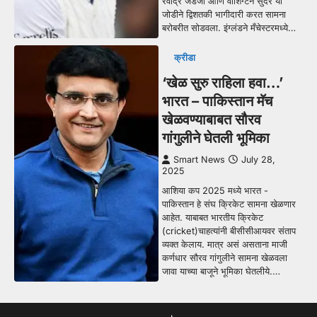
रवींद्र जडेजा आणि वॉशिंग्टन सुंदर या
जोडीने द्विशतकी भागीदारी करत सामना
बरोबरीत सोडवला. इंग्लंडने मँचेस्टरमध्ये…
क्रीडा
‘खेळ सुरु राहिला हवा…’
भारत – पाकिस्तान मॅच
खेळवण्याबाबत सौरव
गांगुलीने घेतली भूमिका
Smart News
July 28,
2025
आशिया कप 2025 मध्ये भारत -
पाकिस्तान हे संघ क्रिकेट सामना खेळणार
आहेत. याबाबत भारतीय क्रिकेट
(cricket)चाहत्यांनी बीसीसीआयवर संताप
व्यक्त केलाय. मात्र असं असताना माजी
कर्णधार सौरव गांगुलीने सामना खेळवला
जावा याच्या बाजूने भूमिका घेतलीये.…