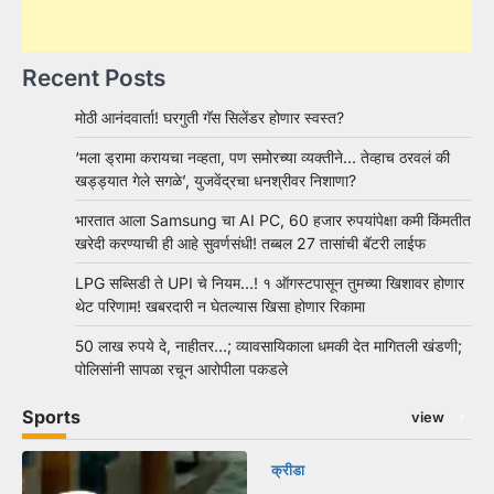
Recent Posts
मोठी आनंदवार्ता! घरगुती गॅस सिलेंडर होणार स्वस्त?
‘मला ड्रामा करायचा नव्हता, पण समोरच्या व्यक्तीने… तेव्हाच ठरवलं की
खड्ड्यात गेले सगळे’, युजवेंद्रचा धनश्रीवर निशाणा?
भारतात आला Samsung चा AI PC, 60 हजार रुपयांपेक्षा कमी किंमतीत
खरेदी करण्याची ही आहे सुवर्णसंधी! तब्बल 27 तासांची बॅटरी लाईफ
LPG सब्सिडी ते UPI चे नियम…! १ ऑगस्टपासून तुमच्या खिशावर होणार
थेट परिणाम! खबरदारी न घेतल्यास खिसा होणार रिकामा
50 लाख रुपये दे, नाहीतर…; व्यावसायिकाला धमकी देत मागितली खंडणी;
पोलिसांनी सापळा रचून आरोपीला पकडले
Sports
view
क्रीडा