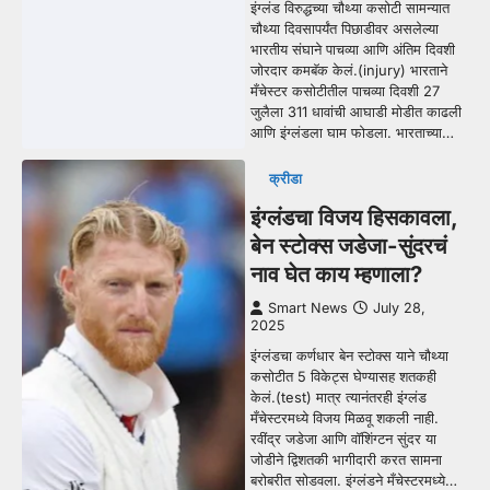
इंग्लंड विरुद्धच्या चौथ्या कसोटी सामन्यात
चौथ्या दिवसापर्यंत पिछाडीवर असलेल्या
भारतीय संघाने पाचव्या आणि अंतिम दिवशी
जोरदार कमबॅक केलं.(injury) भारताने
मँचेस्टर कसोटीतील पाचव्या दिवशी 27
जुलैला 311 धावांची आघाडी मोडीत काढली
आणि इंग्लंडला घाम फोडला. भारताच्या…
क्रीडा
इंग्लंडचा विजय हिसकावला,
बेन स्टोक्स जडेजा-सुंदरचं
नाव घेत काय म्हणाला?
Smart News
July 28,
2025
इंग्लंडचा कर्णधार बेन स्टोक्स याने चौथ्या
कसोटीत 5 विकेट्स घेण्यासह शतकही
केलं.(test) मात्र त्यानंतरही इंग्लंड
मँचेस्टरमध्ये विजय मिळवू शकली नाही.
रवींद्र जडेजा आणि वॉशिंग्टन सुंदर या
जोडीने द्विशतकी भागीदारी करत सामना
बरोबरीत सोडवला. इंग्लंडने मँचेस्टरमध्ये…