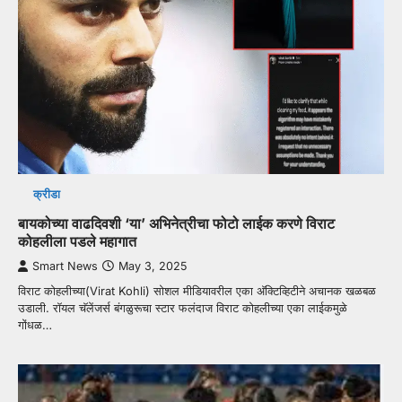
क्रीडा
बायकोच्या वाढदिवशी ‘या’ अभिनेत्रीचा फोटो लाईक करणे विराट
कोहलीला पडले महागात
Smart News
May 3, 2025
विराट कोहलीच्या(Virat Kohli) सोशल मीडियावरील एका अ‍ॅक्टिव्हिटीने अचानक खळबळ
उडाली. रॉयल चॅलेंजर्स बंगळुरूचा स्टार फलंदाज विराट कोहलीच्या एका लाईकमुळे
गोंधळ…