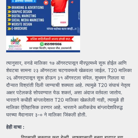
त्यानुसार, वनडे मालिका १७ ऑगस्टपासून मीरपूरमध्ये सुरू होईल आणि
शेवटचा सामना २३ ऑगस्टला चटगावमध्ये खेळवला जाईल. T20 मालिका
२६ ऑगस्टपासून सुरू होऊन ३१ ऑगस्टला संपेल. शुभमन गिलला या
दौऱ्यात विश्रांती दिली जाण्याची शक्यता आहे. त्यामुळे T20 संघाचं नेतृत्व
अक्षर पटेलकडे सोपवण्यात येऊ शकतं, असा अंदाज वर्तवला जातोय.
भारताने कधीही बांग्लादेशात T20 मालिका खेळलेली नाही, त्यामुळे ही
मालिका ऐतिहासिक ठरणार आहे. भारताने अलीकडेच बांग्लादेशविरुद्ध
घरच्या मैदानावर ३-० ने मालिका जिंकली होती.
हेही वाचा :
दिवसाची सुरुवात करा हेल्दी, नाश्त्यासाठी बनवा झटपट रवा