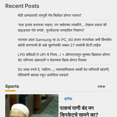
Recent Posts
मोठी आनंदवार्ता! घरगुती गॅस सिलेंडर होणार स्वस्त?
‘मला ड्रामा करायचा नव्हता, पण समोरच्या व्यक्तीने… तेव्हाच ठरवलं की
खड्ड्यात गेले सगळे’, युजवेंद्रचा धनश्रीवर निशाणा?
भारतात आला Samsung चा AI PC, 60 हजार रुपयांपेक्षा कमी किंमतीत
खरेदी करण्याची ही आहे सुवर्णसंधी! तब्बल 27 तासांची बॅटरी लाईफ
LPG सब्सिडी ते UPI चे नियम…! १ ऑगस्टपासून तुमच्या खिशावर होणार
थेट परिणाम! खबरदारी न घेतल्यास खिसा होणार रिकामा
50 लाख रुपये दे, नाहीतर…; व्यावसायिकाला धमकी देत मागितली खंडणी;
पोलिसांनी सापळा रचून आरोपीला पकडले
Sports
view
क्रीडा
पाकचं पाणी बंद मग
क्रिकेटचे सामने का?