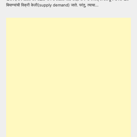
बियाण्यांची विक्री केली(supply demand) जाते. परंतु, त्याचा…