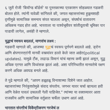
६ जुलै रोजी ‘बियॉन्ड बॉर्डर्स’ या पुस्तकाच्या प्रकाशन सोहळ्यात गडकरी
बोलत होते. त्यांनी यावेळी सांगितले की, जगात महासत्तांच्या हुकूमशाही
वृत्तीमुळे सामाजिक समन्वय संपत चालला असून, संघर्षाचं वातावरण
अधिकच गडद होत आहे. भारताला या पार्श्वभूमीवर शांतीदूताची भूमिका पार
पाडावी लागेल, असंही ते म्हणाले.
युद्धाचं स्वरूप बदललं, माणसंच लक्ष्य :
गडकरी म्हणाले की, आजच्या
युद्धा
चं स्वरूप पूर्णपणे बदलले आहे. ड्रोन
आणि क्षेपणास्त्रांनी मानवी वस्त्यांवर हल्ले केले जात आहेत(political
updates). यामुळे टँक, लढाऊ विमानं यांचं महत्त्व कमी झालं असून, युद्ध
अधिक प्रगत आणि विध्वंसक झालं आहे. अशा परिस्थितीत मानवतेचे रक्षण
करणे अधिक अवघड बनले आहे.
ते पुढे म्हणाले की, “आपण हळूहळू विनाशाच्या दिशेने जात आहोत.
महासत्तांच्या निरंकुशतेमुळे संवाद संपतोय. जगभर यावर चर्चा व्हायला हवी
आणि वेळेत पावलं उचलली गेली पाहिजेत.” त्यांच्या या वक्तव्यावर आता
राजकीय आणि सामाजिक वर्तुळात चर्चेला उधाण आलं आहे.
भारतात संपत्तीचं विकेंद्रीकरण गरजेचं ल