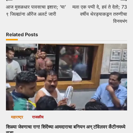
Post
आज मुसळधार पावसाचा इशारा; ‘या’
मला एक पप्पी दे, हवं ते देतो; 73
navigation
९ जिल्ह्यांना ऑरेंज अलर्ट जारी
वर्षीय थेरड्याकडून तरुणीचा
विनयभंग
Related Posts
महाराष्ट्र
राजकीय
शिळ्या जेवणाचा राग! शिंदेंच्या आमदाराचा बनियन अन् टॉवेलवर कँटीनमध्ये
राडा