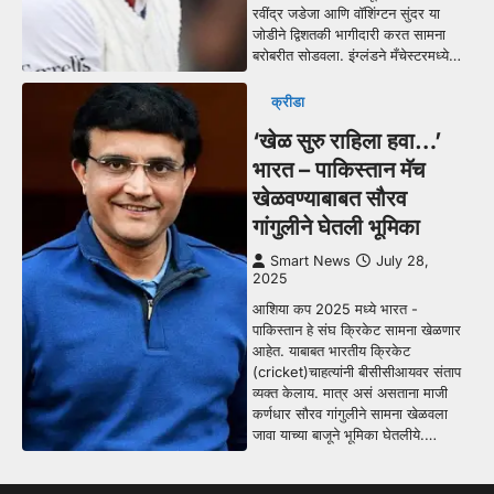
रवींद्र जडेजा आणि वॉशिंग्टन सुंदर या
जोडीने द्विशतकी भागीदारी करत सामना
बरोबरीत सोडवला. इंग्लंडने मँचेस्टरमध्ये…
क्रीडा
‘खेळ सुरु राहिला हवा…’
भारत – पाकिस्तान मॅच
खेळवण्याबाबत सौरव
गांगुलीने घेतली भूमिका
Smart News
July 28,
2025
आशिया कप 2025 मध्ये भारत -
पाकिस्तान हे संघ क्रिकेट सामना खेळणार
आहेत. याबाबत भारतीय क्रिकेट
(cricket)चाहत्यांनी बीसीसीआयवर संताप
व्यक्त केलाय. मात्र असं असताना माजी
कर्णधार सौरव गांगुलीने सामना खेळवला
जावा याच्या बाजूने भूमिका घेतलीये.…