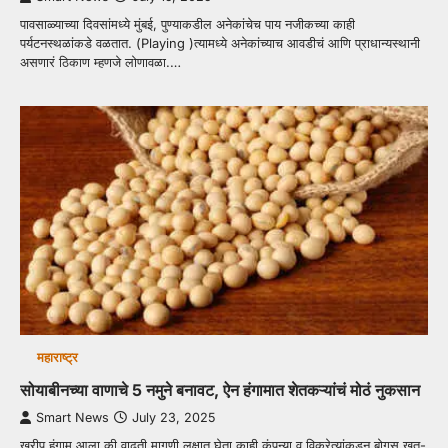
पावसाळ्याच्या दिवसांमध्ये मुंबई, पुण्याकडील अनेकांचेच पाय नजीकच्या काही
पर्यटनस्थळांकडे वळतात. (Playing )त्यामध्ये अनेकांच्याच आवडीचं आणि प्राधान्यस्थानी
असणारं ठिकाण म्हणजे लोणावळा.…
महाराष्ट्र
सोयाबीनच्या वाणाचे 5 नमुने बनावट, ऐन हंगामात शेतकऱ्यांचं मोठं नुकसान
Smart News
July 23, 2025
खरीप हंगाम आला की वाढती मागणी लक्षात घेता काही कंपन्या व विक्रेत्यांकडून बोगस खत-