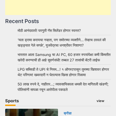
Recent Posts
मोठी आनंदवार्ता! घरगुती गॅस सिलेंडर होणार स्वस्त?
‘मला ड्रामा करायचा नव्हता, पण समोरच्या व्यक्तीने… तेव्हाच ठरवलं की
खड्ड्यात गेले सगळे’, युजवेंद्रचा धनश्रीवर निशाणा?
भारतात आला Samsung चा AI PC, 60 हजार रुपयांपेक्षा कमी किंमतीत
खरेदी करण्याची ही आहे सुवर्णसंधी! तब्बल 27 तासांची बॅटरी लाईफ
LPG सब्सिडी ते UPI चे नियम…! १ ऑगस्टपासून तुमच्या खिशावर होणार
थेट परिणाम! खबरदारी न घेतल्यास खिसा होणार रिकामा
50 लाख रुपये दे, नाहीतर…; व्यावसायिकाला धमकी देत मागितली खंडणी;
पोलिसांनी सापळा रचून आरोपीला पकडले
Sports
view
क्रीडा