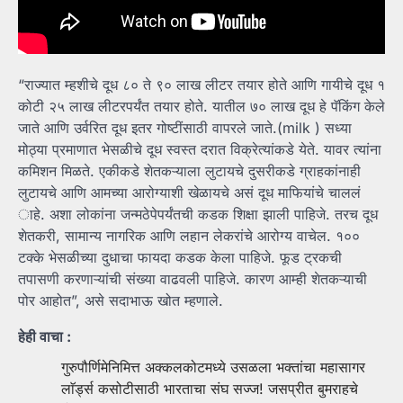
“राज्यात म्हशीचे दूध ८० ते ९० लाख लीटर तयार होते आणि गायीचे दूध १
कोटी २५ लाख लीटरपर्यंत तयार होते. यातील ७० लाख दूध हे पॅकिंग केले
जाते आणि उर्वरित दूध इतर गोष्टींसाठी वापरले जाते.(milk ) सध्या
मोठ्या प्रमाणात भेसळीचे दूध स्वस्त दरात विक्रेत्यांकडे येते. यावर त्यांना
कमिशन मिळते. एकीकडे शेतकऱ्याला लुटायचे दुसरीकडे ग्राहकांनाही
लुटायचे आणि आमच्या आरोग्याशी खेळायचे असं दूध माफियांचे चाललं
ाहे. अशा लोकांना जन्मठेपेपर्यंतची कडक शिक्षा झाली पाहिजे. तरच दूध
शेतकरी, सामान्य नागरिक आणि लहान लेकरांचे आरोग्य वाचेल. १००
टक्के भेसळीच्या दुधाचा फायदा कडक केला पाहिजे. फूड ट्रकची
तपासणी करणाऱ्यांची संख्या वाढवली पाहिजे. कारण आम्ही शेतकऱ्याची
पोर आहोत”, असे सदाभाऊ खोत म्हणाले.
हेही वाचा :
गुरुपौर्णिमेनिमित्त अक्कलकोटमध्ये उसळला भक्तांचा महासागर
लाॅर्ड्स कसोटीसाठी भारताचा संघ सज्ज! जसप्रीत बुमराहचे