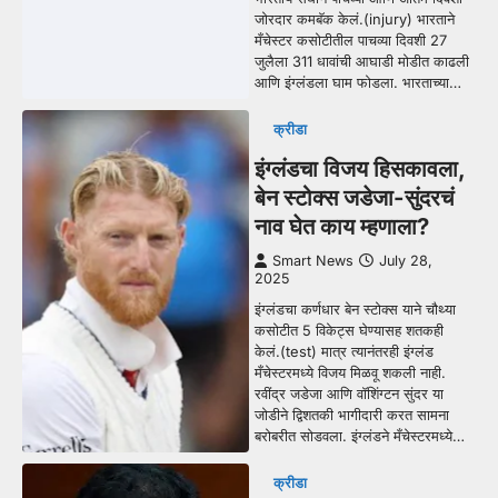
जोरदार कमबॅक केलं.(injury) भारताने
मँचेस्टर कसोटीतील पाचव्या दिवशी 27
जुलैला 311 धावांची आघाडी मोडीत काढली
आणि इंग्लंडला घाम फोडला. भारताच्या…
क्रीडा
इंग्लंडचा विजय हिसकावला,
बेन स्टोक्स जडेजा-सुंदरचं
नाव घेत काय म्हणाला?
Smart News
July 28,
2025
इंग्लंडचा कर्णधार बेन स्टोक्स याने चौथ्या
कसोटीत 5 विकेट्स घेण्यासह शतकही
केलं.(test) मात्र त्यानंतरही इंग्लंड
मँचेस्टरमध्ये विजय मिळवू शकली नाही.
रवींद्र जडेजा आणि वॉशिंग्टन सुंदर या
जोडीने द्विशतकी भागीदारी करत सामना
बरोबरीत सोडवला. इंग्लंडने मँचेस्टरमध्ये…
क्रीडा