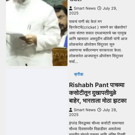
Smart News
July 29,
2025
पाकचं पाणी बंद केलं मग
क्रिकेटचे(cricket ) सामने का खेळतोय?
असा संतप्त सवाल एमआयएमचे पक्ष प्रमुख
आणि खासदार असदुद्दीन औवेसी यांनी आज
लोकसभेत ऑपरेशन सिंदूरवर सुरु
असणाऱ्या चर्चेदरम्यान सरकारला केला.
लोकसभेत आजपासून ऑपरेशन सिंदूरवर
चर्चा…
क्रीडा
Rishabh Pant पाचव्या
कसोटीतून दुखापतीमुळे
बाहेर, भारताला मोठा झटका
Smart News
July 28,
2025
इंग्लंड विरुद्धच्या चौथ्या कसोटी सामन्यात
चौथ्या दिवसापर्यंत पिछाडीवर असलेल्या
भारतीय संघाने पाचव्या आणि अंतिम दिवशी