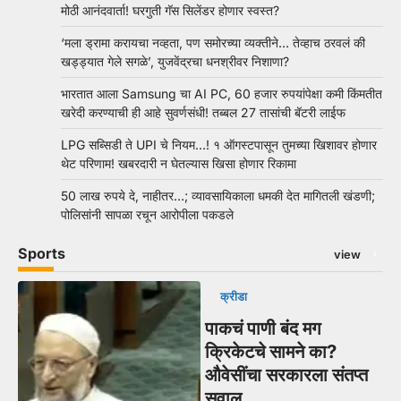
मोठी आनंदवार्ता! घरगुती गॅस सिलेंडर होणार स्वस्त?
‘मला ड्रामा करायचा नव्हता, पण समोरच्या व्यक्तीने… तेव्हाच ठरवलं की
खड्ड्यात गेले सगळे’, युजवेंद्रचा धनश्रीवर निशाणा?
भारतात आला Samsung चा AI PC, 60 हजार रुपयांपेक्षा कमी किंमतीत
खरेदी करण्याची ही आहे सुवर्णसंधी! तब्बल 27 तासांची बॅटरी लाईफ
LPG सब्सिडी ते UPI चे नियम…! १ ऑगस्टपासून तुमच्या खिशावर होणार
थेट परिणाम! खबरदारी न घेतल्यास खिसा होणार रिकामा
50 लाख रुपये दे, नाहीतर…; व्यावसायिकाला धमकी देत मागितली खंडणी;
पोलिसांनी सापळा रचून आरोपीला पकडले
Sports
view
क्रीडा
पाकचं पाणी बंद मग
क्रिकेटचे सामने का?
औवेसींचा सरकारला संतप्त
सवाल