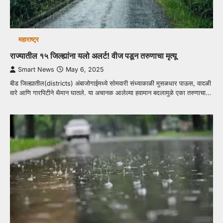
महाराष्ट्र
राज्यातील १५ जिल्ह्यांना यलो अलर्ट! वीज पडून तरुणाचा मृत्यू
Smart News
May 6, 2025
बीड जिल्ह्यातील(districts) अंबाजोगाईमध्ये सोमवारी संध्याकाळी मुसळधार पाऊस, वादळी
वारे आणि गारपिटीने थैमान घातले. या अचानक आलेल्या हवामान बदलामुळे एका तरुणाचा…