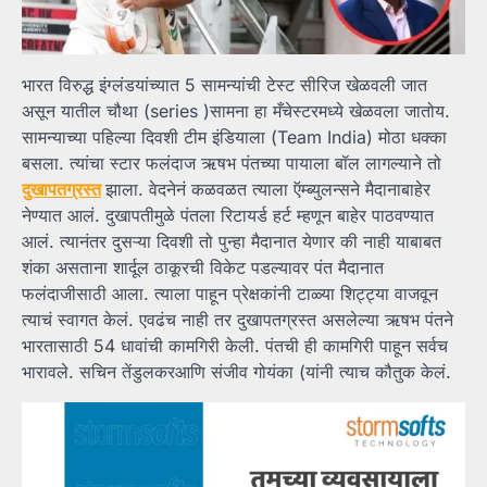
भारत विरुद्ध इंग्लंडयांच्यात 5 सामन्यांची टेस्ट सीरिज खेळवली जात
असून यातील चौथा (series )सामना हा मँचेस्टरमध्ये खेळवला जातोय.
सामन्याच्या पहिल्या दिवशी टीम इंडियाला (Team India) मोठा धक्का
बसला. त्यांचा स्टार फलंदाज ऋषभ पंतच्या पायाला बॉल लागल्याने तो
दुखापतग्रस्त
झाला. वेदनेनं कळवळत त्याला ऍम्ब्युलन्सने मैदानाबाहेर
नेण्यात आलं. दुखापतीमुळे पंतला रिटायर्ड हर्ट म्हणून बाहेर पाठवण्यात
आलं. त्यानंतर दुसऱ्या दिवशी तो पुन्हा मैदानात येणार की नाही याबाबत
शंका असताना शार्दूल ठाकूरची विकेट पडल्यावर पंत मैदानात
फलंदाजीसाठी आला. त्याला पाहून प्रेक्षकांनी टाळ्या शिट्ट्या वाजवून
त्याचं स्वागत केलं. एवढंच नाही तर दुखापतग्रस्त असलेल्या ऋषभ पंतने
भारतासाठी 54 धावांची कामगिरी केली. पंतची ही कामगिरी पाहून सर्वच
भारावले. सचिन तेंडुलकरआणि संजीव गोयंका (यांनी त्याच कौतुक केलं.