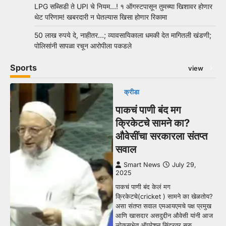
LPG सब्सिडी ते UPI चे नियम…! १ ऑगस्टपासून तुमच्या खिशावर होणार
थेट परिणाम! खबरदारी न घेतल्यास खिसा होणार रिकामा
50 लाख रुपये दे, नाहीतर…; व्यावसायिकाला धमकी देत मागितली खंडणी;
पोलिसांनी सापळा रचून आरोपीला पकडले
Sports
view
क्रीडा
पाकचं पाणी बंद मग
क्रिकेटचे सामने का?
औवेसींचा सरकारला संतप्त
सवाल
Smart News
July 29,
2025
पाकचं पाणी बंद केलं मग
क्रिकेटचे(cricket ) सामने का खेळतोय?
असा संतप्त सवाल एमआयएमचे पक्ष प्रमुख
आणि खासदार असदुद्दीन औवेसी यांनी आज
लोकसभेत ऑपरेशन सिंदूरवर सुरु