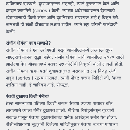
व्यक्तिमत्व दाखवले. दुखापतग्रस्त असूनही, त्याने पुनरागमन केले आणि
दमदार कामगिरी (series ) केली. त्याच्या अर्धशतकावरून देशासाठी
खेळण्यासाठी किती संयम आणि दृढनिश्चय आवश्यक आहे हे दिसून येते.
ऋषभची ही खेळी दीर्घकाळ लक्षात राहील. त्याने खूप चांगली फलंदाजी
केली’.
संजीव गोयंका काय म्हणाले?
संजीव गोयंका हे एक उद्योगपती असून आयपीएलमध्ये लखनऊ सुपर
जाएंट्सचे मालक सुद्धा आहेत. संजीव गोयंका यांनी आयपीएल २०२५ साठी
झालेल्या मेगा ऑक्शनमध्ये पंतवर २७ कोटींची विक्रमी बोली लावली होती.
संजीव गोयंका ऋषभ पंतने दुखापतग्रस्त असताना इंग्लंड विरुद्ध खेळी
पाहून (series ) खूपच भारावले. त्यांनी पोस्ट करून लिहिले की, ‘फक्त
प्रतिभा नाही. हे चारित्र्य आहे. सॅल्यूट’.
पंतची दुखापत किती गंभीर?
टेस्ट सामन्याच्या पहिल्या दिवशी ऋषभ पंतच्या उजव्या पायावर बॉल
लागल्याने त्याला गंभीर दुखापत झाली. मीडिया रिपोर्ट्समधून गुरुवारी
सकाळ पासून पंतच्या दुखापतीबाबत अनेक अपडेट्स समोर येत होत्या.
बीसीसीआयच्या सूत्रांनी दिलेल्या माहितीनुसार पंतच्या उजव्या पायाच्या