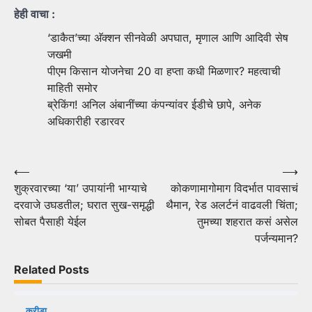
हेही वाचा :
‘डाकैत’च्या अ‍ॅक्शन सीनवेळी अपघात, मृणाल आणि आदिवी सेष
जखमी
पीएम किसान योजनेचा 20 वा हप्ता कधी मिळणार? महत्वाची
माहिती समोर
ब्रेकिंग! अनिल अंबानींच्या कंपन्यांवर ईडीचे छापे, अनेक
अधिकारीही रडारवर
Post
⟵
⟶
शुक्रवारच्या ‘या’ उपायांनी भाग्याचे
कोकणामागोमाग विदर्भात पावसाचं
navigation
दरवाजे उघडतील; घरात सुख-समृद्धी
थैमान, रेड अलर्टनं वाढवली चिंता;
सोबत पैसाही येईल
तुमच्या शहरात कसं असेल
पर्जन्यमान?
Related Posts
क्रीडा