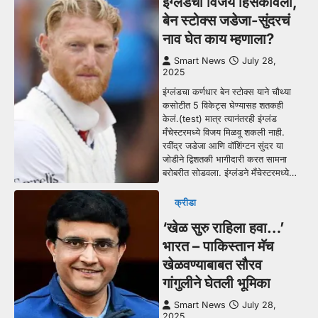
इंग्लंडचा विजय हिसकावला,
बेन स्टोक्स जडेजा-सुंदरचं
नाव घेत काय म्हणाला?
Smart News
July 28,
2025
इंग्लंडचा कर्णधार बेन स्टोक्स याने चौथ्या
कसोटीत 5 विकेट्स घेण्यासह शतकही
केलं.(test) मात्र त्यानंतरही इंग्लंड
मँचेस्टरमध्ये विजय मिळवू शकली नाही.
रवींद्र जडेजा आणि वॉशिंग्टन सुंदर या
जोडीने द्विशतकी भागीदारी करत सामना
बरोबरीत सोडवला. इंग्लंडने मँचेस्टरमध्ये…
क्रीडा
‘खेळ सुरु राहिला हवा…’
भारत – पाकिस्तान मॅच
खेळवण्याबाबत सौरव
गांगुलीने घेतली भूमिका
Smart News
July 28,
2025