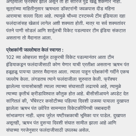
अंगठ्याला फ्रॅक्चर झालं असून तो ही सीरिज पुढे खेळू शकणार नाही.
सूत्रांच्या माहितीनुसार ऋषभला डॉक्टरांनी जवळपास दीड महिना
आरामाचा सल्ला दिला आहे. त्यामुळे चौथ्या टस्टमध्ये टीम इंडियाला दहा
फलंदाजांसह खेळावं लागेल अशी शक्यता होती. मात्र या सर्व शक्यतांवर
पंतने पाणी सोडलं आणि शार्दूलची विकेट पडल्यावर टीम इंडिया संकटात
असताना तो मैदानात आला.
प्रेक्षकांनी जल्लोषात केलं स्वागत :
102 व्या ओव्हरला शार्दुल ठाकुरची विकेट पडल्यानंतर आता टीम
इंडियाकडून फलंदाजीसाठी कोण येणार याची प्रतीक्षा असताना ऋषभ पंत
हळूहळू पायऱ्या उतरत मैदानात आला. त्याला पाहून प्रेक्षकांनी गर्दीने एकच
जल्लोष केला. लंगडतच त्याने फलंदाजीला सुरुवात केली. फ्रॅक्चर
झालेल्या पायासोबतही त्याला त्याच्या संघासाठी लढायचे आहे, त्यामुळे
त्याच्या कृतीचं क्रीडाविश्वात कौतुक होत आहे. बीसीसीआयने अपडेट देत
सांगितलं की, ‘मँचेस्टर कसोटीच्या पहिल्या दिवशी उजव्या पायाला दुखापत
झालेला ऋषभ पंत उर्वरित सामन्यात विकेटकीपिंगची जबाबदारी
सांभाळणार नाही. ध्रुव जुरेल यष्टीरक्षकाची भूमिका पार पाडेल. दुखापत
असूनही, ऋषभ पंत दुसऱ्या दिवशी संघात सामील झाला आहे आणि
संघाच्या गरजेनुसार फलंदाजीसाठी उपलब्ध असेल.