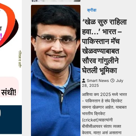
क्रीडा
‘खेळ सुरु राहिला
हवा…’ भारत –
पाकिस्तान मॅच
खेळवण्याबाबत
सौरव गांगुलीने
घेतली भूमिका
Smart News
July
28, 2025
आशिया कप 2025 मध्ये भारत
- पाकिस्तान हे संघ क्रिकेट
सामना खेळणार आहेत. याबाबत
भारतीय क्रिकेट
(cricket)चाहत्यांनी
बीसीसीआयवर संताप व्यक्त
केलाय. मात्र असं असताना