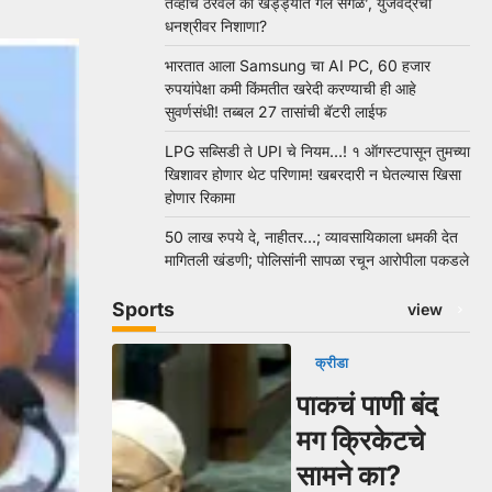
तेव्हाच ठरवलं की खड्ड्यात गेले सगळे’, युजवेंद्रचा
धनश्रीवर निशाणा?
भारतात आला Samsung चा AI PC, 60 हजार
रुपयांपेक्षा कमी किंमतीत खरेदी करण्याची ही आहे
सुवर्णसंधी! तब्बल 27 तासांची बॅटरी लाईफ
LPG सब्सिडी ते UPI चे नियम…! १ ऑगस्टपासून तुमच्या
खिशावर होणार थेट परिणाम! खबरदारी न घेतल्यास खिसा
होणार रिकामा
50 लाख रुपये दे, नाहीतर…; व्यावसायिकाला धमकी देत
मागितली खंडणी; पोलिसांनी सापळा रचून आरोपीला पकडले
Sports
view
क्रीडा
पाकचं पाणी बंद
मग क्रिकेटचे
सामने का?