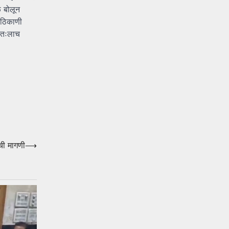
े बोलून
ी ठिकाणी
्वतःलाच
ाची मागणी
⟶