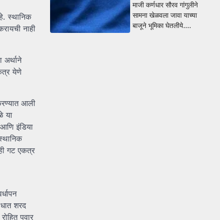
माजी कर्णधार सौरव गांगुलीने
सामना खेळवला जावा याच्या
आहे. स्थानिक
बाजूने भूमिका घेतलीये.…
ी करायची नाही
 अर्थाने
त्र येणे
 करण्यात आली
ळे या
श आणि इंडिया
 स्थानिक
्ही गट एकत्र
र्धापन
रोधात शरद
 रोहित पवार