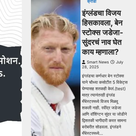
क्रीडा
इंग्लंडचा विजय
हिसकावला, बेन
स्टोक्स जडेजा-
सुंदरचं नाव घेत
काय म्हणाला?
Smart News
July
28, 2025
इंग्लंडचा कर्णधार बेन स्टोक्स
याने चौथ्या कसोटीत 5 विकेट्स
घेण्यासह शतकही केलं.(test)
मात्र त्यानंतरही इंग्लंड
मँचेस्टरमध्ये विजय मिळवू
शकली नाही. रवींद्र जडेजा
आणि वॉशिंग्टन सुंदर या जोडीने
द्विशतकी भागीदारी करत सामना
बरोबरीत सोडवला. इंग्लंडने
मँचेस्टरमध्ये…