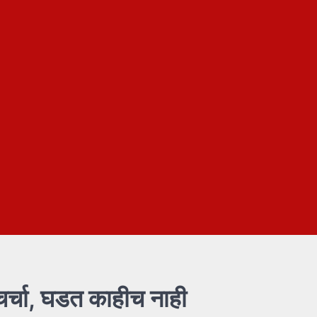
चर्चा, घडत काहीच नाही