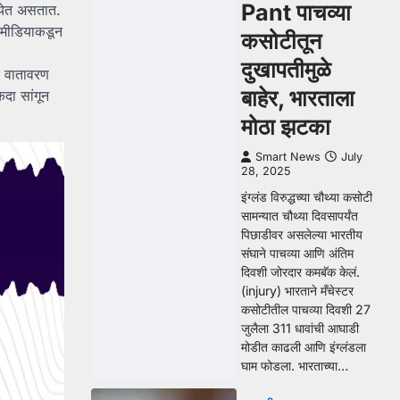
Pant पाचव्या
र येत असतात.
 मीडियाकडून
कसोटीतून
दुखापतीमुळे
से वातावरण
बाहेर, भारताला
दा सांगून
मोठा झटका
Smart News
July
28, 2025
इंग्लंड विरुद्धच्या चौथ्या कसोटी
सामन्यात चौथ्या दिवसापर्यंत
पिछाडीवर असलेल्या भारतीय
संघाने पाचव्या आणि अंतिम
दिवशी जोरदार कमबॅक केलं.
(injury) भारताने मँचेस्टर
कसोटीतील पाचव्या दिवशी 27
जुलैला 311 धावांची आघाडी
मोडीत काढली आणि इंग्लंडला
घाम फोडला. भारताच्या…