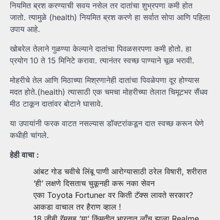
नियमित ब्रश करण्याची सवय नसेल तर दातांचा शुभ्रपणा कमी होत
जातो. त्यामुळे (health) नियमित ब्रश करणे हा सर्वात सोपा आणि पहिला
उपाय आहे.
खोबरेल तेलाने गुळण्या केल्याने दातांचा पिवळसरपणा कमी होतो. हा
प्रयोग 10 ते 15 मिनिटे करावा. त्यानंतर स्वच्छ पाण्याने चूळ भरावी.
मोहरीचे तेल आणि मिठाच्या मिश्रणानेही दातांचा पिवळेपणा दूर होण्यास
मदत होते.(health) त्यासाठी एक चमचा मोहरीच्या तेलात चिमूटभर सैंधव
मीठ टाकून दातांवर बोटाने घासावे.
या उपायांनी फरक वाटत नसल्यास डॉक्टरांकडून दात स्वच्छ करून घेणे
कधीही चांगले.
हेही वाचा :
आंबट गोड चवीचे लिंबू पाणी आरोग्यासाठी ठरेल विषारी, शरीरात
‘ही’ लक्षणे दिसताच चुकूनही करू नका सेवन
एका Toyota Fortuner वर किती टॅक्स लावते सरकार?
आकडा वाचाल तर हैराण व्हाल !
18 जीबी रॅमसह ‘या’ किंमतीत भारतात लाँच झाला Realme