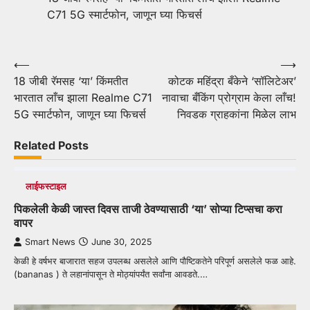
C71 5G स्मार्टफोन, जाणून घ्या फिचर्स
Post
⟵
⟶
18 जीबी रॅमसह ‘या’ किंमतीत
कोटक महिंद्रा बँकेने ‘सॉलिटेअर’
navigation
भारतात लाँच झाला Realme C71
नावाचा बँकिंग प्रोग्राम केला लाँच!
5G स्मार्टफोन, जाणून घ्या फिचर्स
निवडक ग्राहकांना मिळेल लाभ
Related Posts
लाईफस्टाइल
पिकलेली केळी जास्‍त दिवस ताजी ठेवण्यासाठी ‘या’ सोप्या टिप्सचा करा
वापर
Smart News
June 30, 2025
केळी हे वर्षभर बाजारात सहज उपलब्ध असलेले आणि पौष्टिकतेने परिपूर्ण असलेले फळ आहे.
(bananas ) ते लहानांपासून ते मोठ्यांपर्यंत सर्वांना आवडते.…