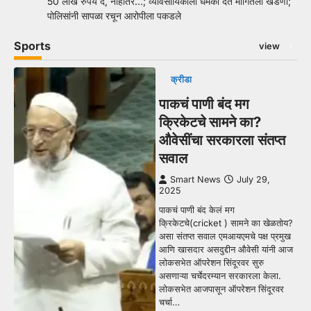
50 लाख रुपये दे, नाहीतर…; व्यावसायिकाला धमकी देत मागितली खंडणी;
पोलिसांनी सापळा रचून आरोपीला पकडले
Sports
view
क्रीडा
पाकचं पाणी बंद मग
क्रिकेटचे सामने का?
औवेसींचा सरकारला संतप्त
सवाल
Smart News
July 29,
2025
पाकचं पाणी बंद केलं मग
क्रिकेटचे(cricket ) सामने का खेळतोय?
असा संतप्त सवाल एमआयएमचे पक्ष प्रमुख
आणि खासदार असदुद्दीन औवेसी यांनी आज
लोकसभेत ऑपरेशन सिंदूरवर सुरु
असणाऱ्या चर्चेदरम्यान सरकारला केला.
लोकसभेत आजपासून ऑपरेशन सिंदूरवर
चर्चा…