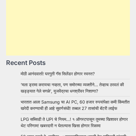
Recent Posts
मोठी आनंदवार्ता! घरगुती गॅस सिलेंडर होणार स्वस्त?
‘मला ड्रामा करायचा नव्हता, पण समोरच्या व्यक्तीने… तेव्हाच ठरवलं की
खड्ड्यात गेले सगळे’, युजवेंद्रचा धनश्रीवर निशाणा?
भारतात आला Samsung चा AI PC, 60 हजार रुपयांपेक्षा कमी किंमतीत
खरेदी करण्याची ही आहे सुवर्णसंधी! तब्बल 27 तासांची बॅटरी लाईफ
LPG सब्सिडी ते UPI चे नियम…! १ ऑगस्टपासून तुमच्या खिशावर होणार
थेट परिणाम! खबरदारी न घेतल्यास खिसा होणार रिकामा